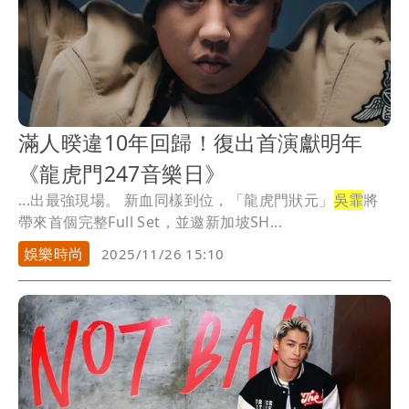
滿人暌違10年回歸！復出首演獻明年
《龍虎門247音樂日》
...出最強現場。 新血同樣到位，「龍虎門狀元」
吳霏
將
帶來首個完整Full Set，並邀新加坡SH...
娛樂時尚
2025/11/26 15:10