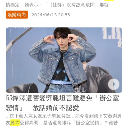
情穩定，她表示：「（社群）沒有故意放閃，那就...
娛樂時尚
2026/06/13 20:55
邱鋒澤遭舊愛劈腿坦言難避免「辦公室
戀情」 放話婚前不認愛
...旗下藝人兼女友采子劈腿背叛，如今看到旗下艾薇與男
友
吳霏
愛得高調，是否還會排斥「辦公室戀情」？他苦