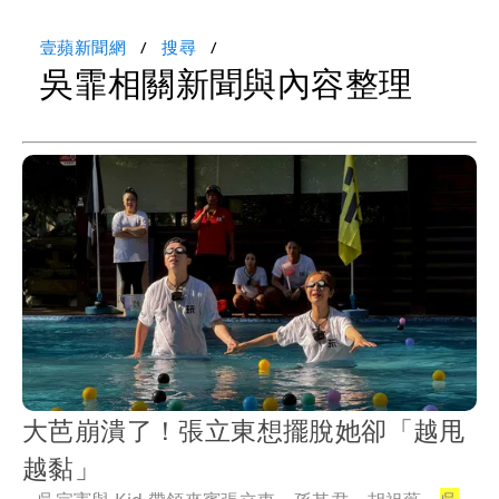
壹蘋新聞網
搜尋
吳霏相關新聞與內容整理
大芭崩潰了！張立東想擺脫她卻「越甩
越黏」