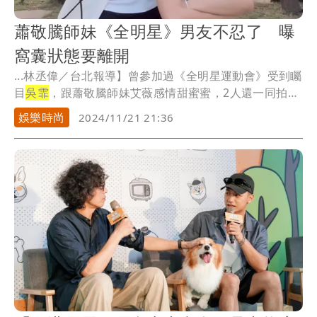
蕭敬騰師妹《全明星》男友不忍了 曝
窩囊狀態要離開
...林丞偉／台北報導】曾參加過《全明星運動會》受到矚
目
吳霏
，跟蕭敬騰師妹艾薇感情甜蜜蜜，2人還一同拍跳
舞...
娛樂時尚
2024/11/21 21:36