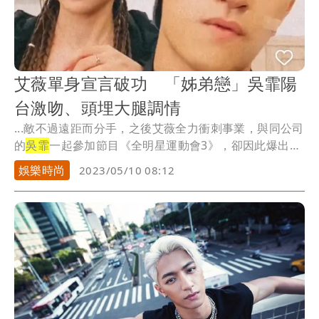
艾薇單身宣言破功 「姊弟戀」吳霏陽
台激吻、頭埋大腿調情
...敵不過遠距而分手，之後艾薇全力衝刺事業，與同公司
的
吳霏
一起參加節目《全明星運動會3》，卻因此爆出緋
聞...
娛樂時尚
2023/05/10 08:12