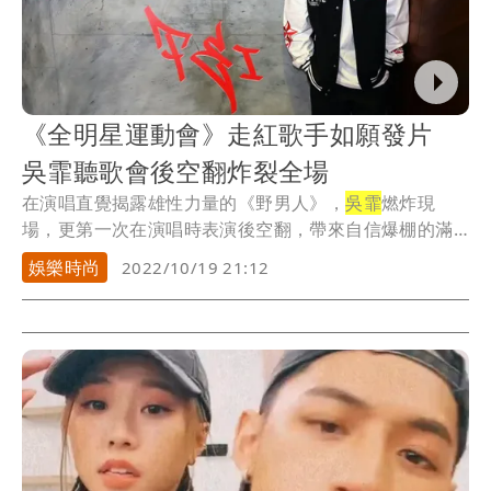
《全明星運動會》走紅歌手如願發片
吳霏聽歌會後空翻炸裂全場
在演唱直覺揭露雄性力量的《野男人》，
吳霏
燃炸現
場，更第一次在演唱時表演後空翻，帶來自信爆棚的滿
分演出...
娛樂時尚
2022/10/19 21:12