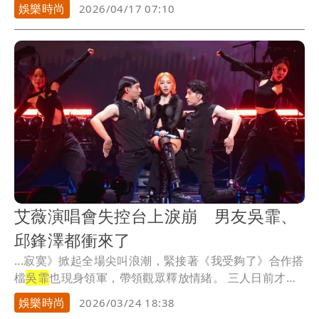
娛樂時尚
2026/04/17 07:10
艾薇演唱會失控台上淚崩 男友吳霏、
邱鋒澤都衝來了
...寂寞》掀起全場尖叫浪潮，緊接著《我受夠了》合作搭
檔
吳霏
也現身領軍，帶領觀眾釋放情緒。 三人日前才
一...
娛樂時尚
2026/03/24 18:38