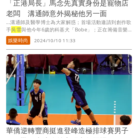
「正港局長」馬念先真實身份是寵物店
老闆 溝通師意外揭秘他另一面
...溝通師及醫學博士為大家解惑；首場活動邀請到創作歌
手
吳霏
與他今年6歲的科基犬「Bobe」；正在籌備音樂...
娛樂時尚
2024/10/10 11:33
華僑逆轉豐商挺進登峰造極排球賽男子