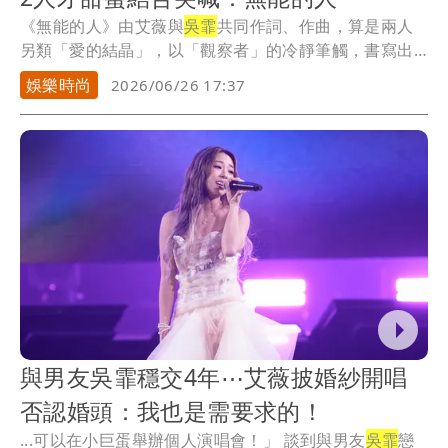
《無能的人》由艾薇與
吳霏
共同作詞、作曲，算是兩人
另類「愛的結晶」，以「觀察者」的冷靜筆觸，書寫出
一幅...
娛樂時尚
2026/06/26 17:37
與男友吳霏穩交4年⋯艾薇披婚紗開唱
否認婚頭：我也是需要求的！
...可以在小巨蛋舉辦個人演唱會！」 談到與男友
吳霏
戀