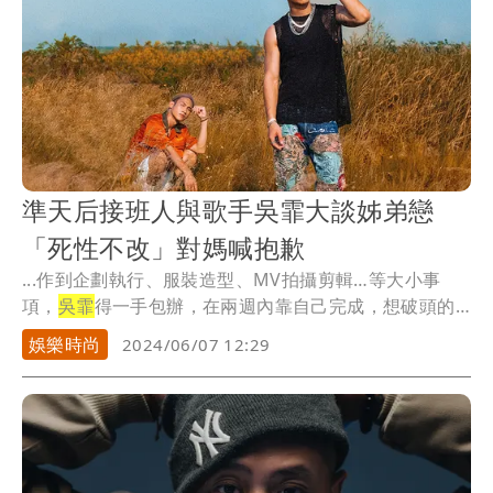
準天后接班人與歌手吳霏大談姊弟戀
「死性不改」對媽喊抱歉
...作到企劃執行、服裝造型、MV拍攝剪輯…等大小事
項，
吳霏
得一手包辦，在兩週內靠自己完成，想破頭的
他決定...
娛樂時尚
2024/06/07 12:29