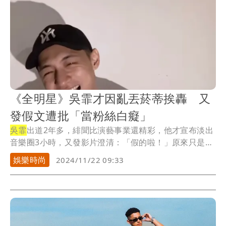
《全明星》吳霏才因亂丟菸蒂挨轟 又
發假文遭批「當粉絲白癡」
吳霏
出道2年多，緋聞比演藝事業還精彩，他才宣布淡出
音樂圈3小時，又發影片澄清：「假的啦！」原來只是
要...
娛樂時尚
2024/11/22 09:33