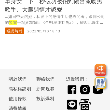
單身女 下一秒破功被拍到陽台激吻男
歌手、大腿調情才認愛
...如日中天的她，私底下的感情生活也沒閒著，跟同公司
的
吳霏
一起參加節目《全明星運動會3》，卻因此爆出緋
聞...
娛樂時尚
2023/05/10 18:13
關於我們
聯絡我們
追蹤我們：
隱私權說明
新聞規範
使用條款
投訴爆料
消費情報