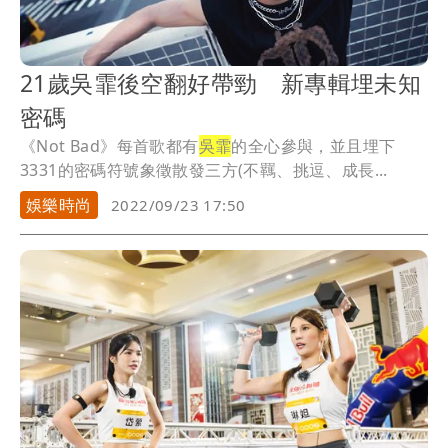
21歲吳霏後空翻好帶勁 新專輯埋未知
密碼
《Not Bad》每首歌都有
吳霏
的全心參與，並且埋下
3331的密碼符號象徵散發三方(不羈、挑逗、成長...
娛樂時尚
2022/09/23 17:50