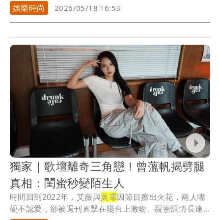
笑表...
娛樂時尚
2026/05/18 16:53
獨家｜歌壇離奇三角戀！曾薀帆揭劈腿
真相：閨蜜秒變陌生人
時間回到2022年，艾薇與
吳霏
因節目擦出火花，兩人嘴
硬不認愛，卻被週刊直擊在陽台上激吻、親密調情長達...