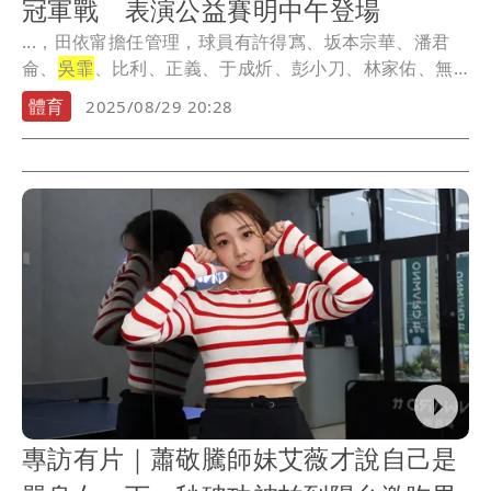
冠軍戰 表演公益賽明中午登場
...，田依甯擔任管理，球員有許得寪、坂本宗華、潘君
侖、
吳霏
、比利、正義、于成炘、彭小刀、林家佑、無
尊、林...
體育
2025/08/29 20:28
專訪有片｜蕭敬騰師妹艾薇才說自己是