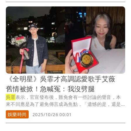
《全明星》吳霏才高調認愛歌手艾薇
舊情被掀！急喊冤：我沒劈腿
吳霏
表示，官宣發布後，難免會有一些討論的聲音，本
來不回應是為了避免傳言成為焦點，「遺憾的是，還是
有人...
娛樂時尚
2025/10/26 00:01