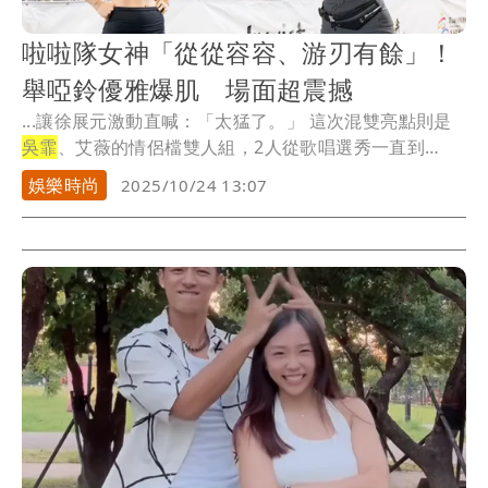
啦啦隊女神「從從容容、游刃有餘」！
舉啞鈴優雅爆肌 場面超震撼
...讓徐展元激動直喊：「太猛了。」 這次混雙亮點則是
吳霏
、艾薇的情侶檔雙人組，2人從歌唱選秀一直到
《全...
娛樂時尚
2025/10/24 13:07