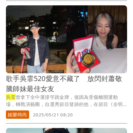
歌手吳霏520愛意不藏了 放閃封蕭敬
騰師妹最佳女友
吳霏
曾拿下全中運撐竿跳金牌，後因為受傷離開運動
場，轉戰演藝圈，自選秀節目發跡的他，在節目《全明
星運動...
娛樂時尚
2025/05/21 08:20