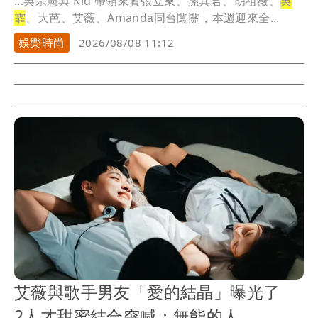
...吳宗憲與 Kid 帶領來賓張立東、孫其君、胡祖薇、
吳
霏
、大芭、艾薇、Amanda同台闖關，本週迎來全...
娛樂時尚
2026/08/08 11:12
艾薇與歌手男友「愛的結晶」曝光了
2人才甜蜜結合突喊：無能的人