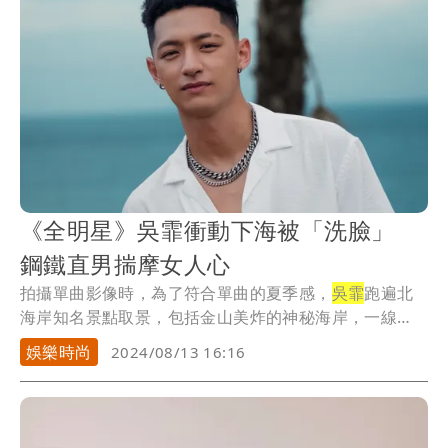
《全明星》吳霏衝動下海被「洗臉」
鋼鐵直男揣摩女人心
拍攝單曲影像時，為了符合單曲的夏季感，
吳霏
跑遍北
海岸知名景點取景，包括金山美炸的神秘海岸，一線
天、麟...
娛樂時尚
2024/08/13 16:16