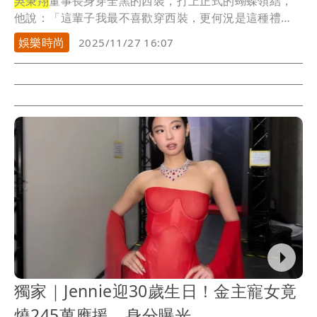
吳秉翔
董事長身穿全黑的西裝，打上正式的蝴蝶領結，
他說：「這輩子我最不喜歡穿西裝，更何況是這種禮
服，今...
娛樂時尚
2025/11/27 16:07
獨家｜Jennie迎30歲生日！金主寵女竟
燒245萬應援 身分曝光