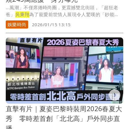
...風潮」不僅席捲時尚圈，更震撼雙北街頭，「超狂老
爸」
吳秉翔
為了寵愛前世情人展現令人驚嘆的「鈔能
力」，一...
娛樂時尚
2026/01/15 13:15
直擊有片｜夏姿巴黎時裝周2026春夏大
秀 零時差首創「北北高」戶外同步直
播