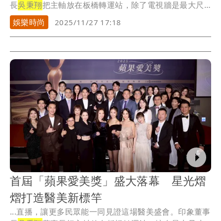
長
吳秉翔
把主軸放在板橋轉運站，除了電視牆是最大尺
寸1...
娛樂時尚
2025/11/27 17:18
首屆「蘋果愛美獎」盛大落幕 星光熠
熠打造醫美新標竿
...直播，讓更多民眾能一同見證這場醫美盛會。印象董事