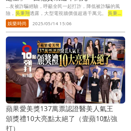
...友被詐騙經驗，呼籲全民一起打詐，降低被詐騙的風
險，
吳秉翔
透露，大型電視牆價值超過千萬元。
吳秉翔
指...
娛樂時尚
2025/05/14 15:06
蘋果愛美獎137萬票認證醫美人氣王
頒獎禮10大亮點太絕了（壹蘋10點強
打）