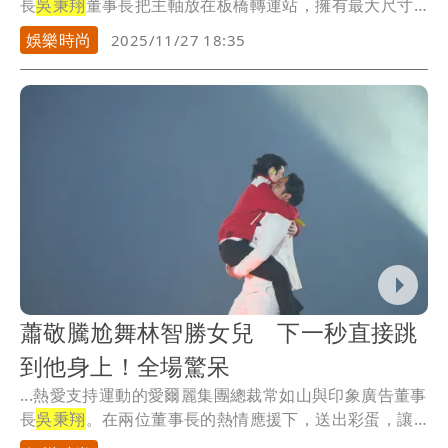
長
吳秉翔
董事長把主軸放在板橋轉運站，擁有最大尺寸
16...
娛樂時尚
2025/11/27 18:35
蕭敬騰尬舞林智勝女兒 下一秒直接跳
到他身上！全場驚呆
...熱愛支持運動的愛爾麗集團總裁常如山與印象廣告董事
長
吳秉翔
。在兩位董事長的熱情應援下，送出彩蛋，讓
老蕭...