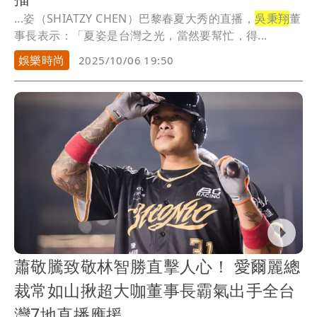
...姿（SHIATZY CHEN）巴黎春夏大秀的直播，
吳秉翔
董
事長表示：「夏姿是台灣之光，當然要幫忙，得...
娛樂時尚
2025/10/06 19:50
蕭敬騰致敬林智勝直擊人心！ 愛爾麗總
裁常如山揪超大咖董事長霸氣出手全台
灣7地直播應援