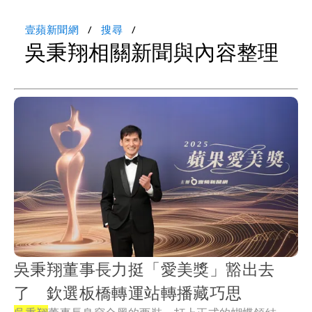
壹蘋新聞網
搜尋
吳秉翔相關新聞與內容整理
吳秉翔董事長力挺「愛美獎」豁出去
了 欽選板橋轉運站轉播藏巧思