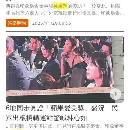
典禮在印象廣告董事場
吳秉翔
的協助下，於雙北、桃園
和高雄等六處大型戶外電視牆進行同步直播。印象廣告
董事...
娛樂時尚
2025/11/28 09:55
6地同步見證「蘋果愛美獎」盛況 民
眾出板橋轉運站驚喊林心如
...電視牆，讓更多民眾一同見證這場醫美盛會。印象董事