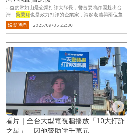
...益的常如山是企業打詐大隊長，誓言要將詐團趕出台
灣，
吳秉翔
也是致力打詐的企業家，談起老蕭與兩位董
事長的...
娛樂時尚
2025/09/05 22:30
看片｜全台大型電視牆播放「10大打詐
之星」 因他贊助逾千萬元