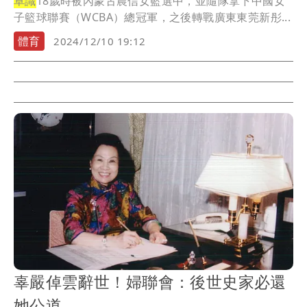
卓識
18歲時被內蒙古農信女籃選中，並隨隊拿下中國女
子籃球聯賽（WCBA）總冠軍，之後轉戰廣東東莞新彤...
體育
2024/12/10 19:12
辜嚴倬雲辭世！婦聯會：後世史家必還
她公道