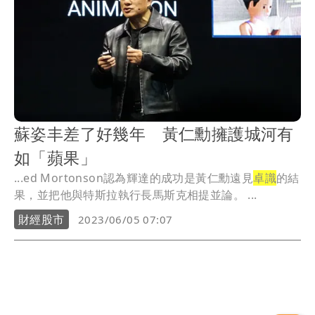
蘇姿丰差了好幾年 黃仁勳擁護城河有
如「蘋果」
...ed Mortonson認為輝達的成功是黃仁勳遠見
卓識
的結
果，並把他與特斯拉執行長馬斯克相提並論。 ...
財經股市
2023/06/05 07:07