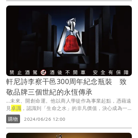
軒尼詩李察干邑300周年紀念瓶裝 致
敬品牌三個世紀的永恆傳承
...未來、開創命運。他以商人學徒作為事業起點，憑藉遠
見
卓識
，認識到「生命之水」的非凡價值，決心成為一
名卓...
購物
2024/06/26 12:00