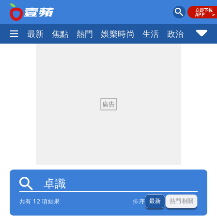
最新
焦點
熱門
娛樂時尚
生活
政治
社會
共有 12 項結果
排序
最新
熱門相關