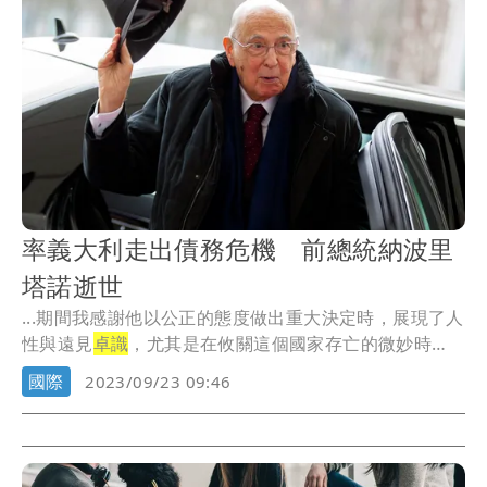
率義大利走出債務危機 前總統納波里
塔諾逝世
...期間我感謝他以公正的態度做出重大決定時，展現了人
性與遠見
卓識
，尤其是在攸關這個國家存亡的微妙時
刻。」
國際
2023/09/23 09:46