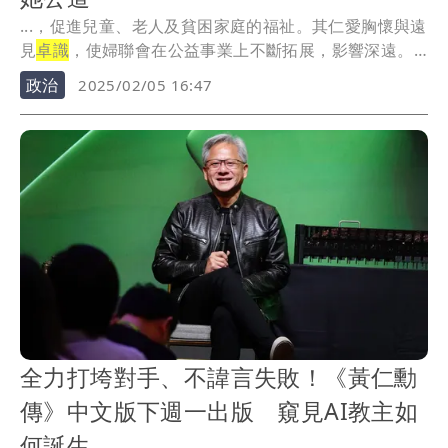
...，促進兒童、老人及貧困家庭的福祉。其仁愛胸懷與遠
見
卓識
，使婦聯會在公益事業上不斷拓展，影響深遠。
...
政治
2025/02/05 16:47
全力打垮對手、不諱言失敗！《黃仁勳
傳》中文版下週一出版 窺見AI教主如
何誕生