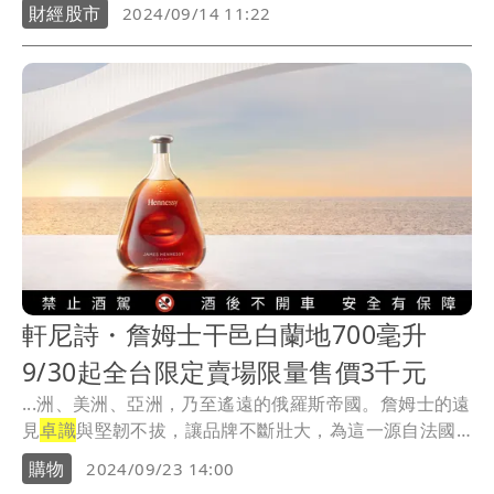
重要...
財經股市
2024/09/14 11:22
軒尼詩・詹姆士干邑白蘭地700毫升
9/30起全台限定賣場限量售價3千元
...洲、美洲、亞洲，乃至遙遠的俄羅斯帝國。詹姆士的遠
見
卓識
與堅韌不拔，讓品牌不斷壯大，為這一源自法國
干邑...
購物
2024/09/23 14:00