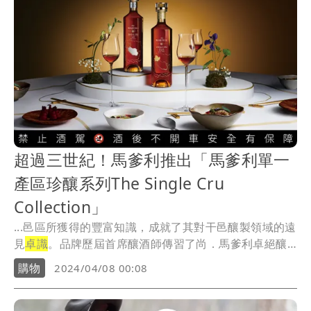
超過三世紀！馬爹利推出「馬爹利單一
產區珍釀系列The Single Cru
Collection」
...邑區所獲得的豐富知識，成就了其對干邑釀製領域的遠
見
卓識
。品牌歷屆首席釀酒師傳習了尚．馬爹利卓絕釀
酒工...
購物
2024/04/08 00:08