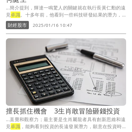
...簡介提到，輝達一鳴驚人的關鍵就在執行長黃仁勳的遠
見
卓識
。十多年前，他看到一些科技研發結果的潛力，
放膽...
財經股市
2025/01/16 10:47
擅長抓住機會 3生肖敢冒險砸錢投資
...直覺和觀察力；最主要是生肖屬龍者具有創新思維和遠
見
卓識
，能夠看到投資的長遠發展潛力，願意在投資時