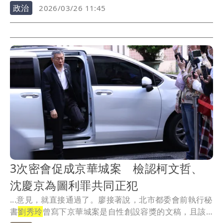
題，...
政治
2026/03/26 11:45
3次密會促成京華城案 檢認柯文哲、
沈慶京為圖利罪共同正犯
...意見，就直接通過了。廖接著說，北市都委會前執行秘
書
劉秀玲
曾寫下京華城案是自性創設容獎的文稿，且該