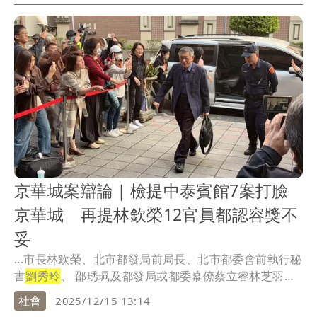
京華城案辯論｜檢提中泰賓館7案打臉
京華城 再提林欽榮12官員都認容獎不
妥
...市長林欽榮、北市都發局前局長、北市都委會前執行秘
書
劉秀玲
、 邵琇珮及都發局或都委幕僚蔡立睿林芝羽、
顏...
社會
2025/12/15 13:14