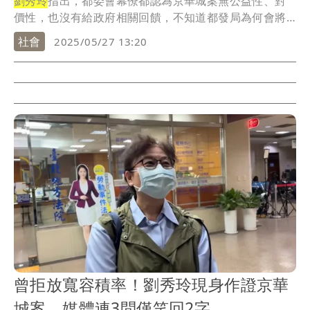
劉秀玲
指出，都委會幕僚都認為京華城案無公益性、對
價性，也沒有給政府相關回饋，不知道都發局為何會將
「方...
社會
2025/05/27 13:20
曾拒放寬容積率！劉秀玲現身作證京華
城案 媒體連3問僅笑回2字