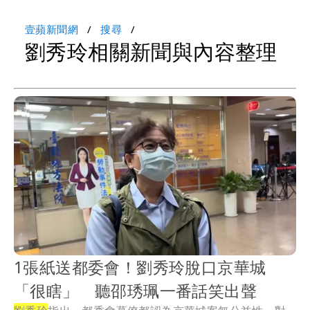
壹蘋新聞網
搜尋
劉秀玲相關新聞與內容整理
1張紙送都委會！劉秀玲脫口京華城
「很瞎」 聽邵琇珮一番話笑出聲