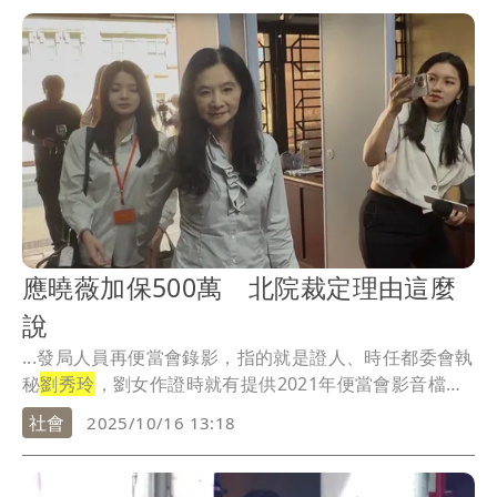
應曉薇加保500萬 北院裁定理由這麼
說
...發局人員再便當會錄影，指的就是證人、時任都委會執
秘
劉秀玲
，劉女作證時就有提供2021年便當會影音檔
給...
社會
2025/10/16 13:18