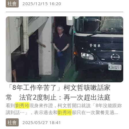
文稿...
社會
2025/12/15 16:20
「8年工作辛苦了」柯文哲咳嗽話家
常 法官2度制止：再一次趕出法庭
看到
劉秀玲
現身來作證，柯文哲開口就說「8年沒能跟妳
講到話⋯」，表示過去和
劉秀玲
卻只在一次聚餐見過
面，...
社會
2025/05/27 18:41