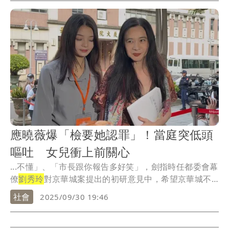
應曉薇爆「檢要她認罪」！當庭突低頭
嘔吐 女兒衝上前關心
...不懂」、「市長跟你報告多好笑」，劍指時任都委會幕
僚
劉秀玲
對京華城案提出的初研意見中，希望京華城不
要非...
社會
2025/09/30 19:46