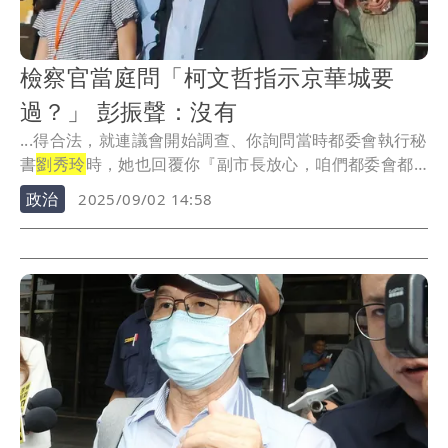
檢察官當庭問「柯文哲指示京華城要
過？」 彭振聲：沒有
...得合法，就連議會開始調查、你詢問當時都委會執行秘
書
劉秀玲
時，她也回覆你『副市長放心，咱們都委會都
有把...
政治
2025/09/02 14:58