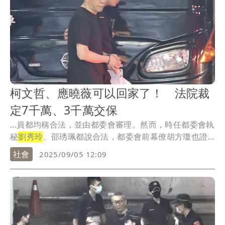
柯文哲、應曉薇可以回家了！ 法院裁
定7千萬、3千萬交保
...員都均稱合法，並由都委會審理。然而，時任都委會執
秘
劉秀玲
、邵琇珮都說合法，都委會前幕僚胡方瓊也證
稱依...
社會
2025/09/05 12:09