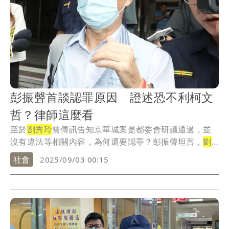
彭振聲首談認罪原因 證述恐不利柯文
哲？律師這麼看
至於
劉秀玲
曾傳訊告知京華城案是都委會研議通過，並
沒有違法等相關內容，為何還要認罪？彭振聲坦言，
劉
秀玲
...
社會
2025/09/03 00:15