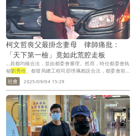
柯文哲喪父最掛念妻母 律師痛批：
「天下第一檢」竟如此荒腔走板
...員都均稱合法，並由都委會審理。然而，時任都委會執
秘
劉秀玲
、都發局總工程司邵琇珮都說合法，都委會前
幕僚...
社會
2025/09/04 15:29