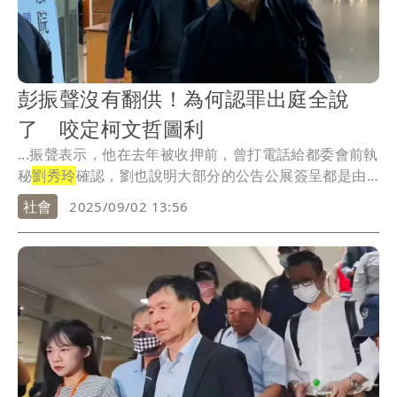
彭振聲沒有翻供！為何認罪出庭全說
了 咬定柯文哲圖利
...振聲表示，他在去年被收押前，曾打電話給都委會前執
秘
劉秀玲
確認，劉也說明大部分的公告公展簽呈都是由
他決...
社會
2025/09/02 13:56