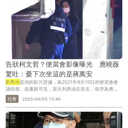
告狀柯文哲？便當會影像曝光 應曉薇
驚吐：憂下次坐這的是蔣萬安
劉秀玲
提供的影片證據，為2021年8月10日的便當會會
議情形。從畫面可見，當天列席由左至右，依序為應...
社會
2025/06/05 13:40