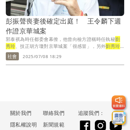
彭振聲喪妻後確定出庭！ 王令麟下週
作證京華城案
郭泰祺為時任都委會幕僚，他曾向檢方證稱時任執秘
劉
秀玲
、技正胡方瓊對京華城案「很感冒」，另外
劉秀玲
和時...
社會
2025/07/08 18:29
關於我們
聯絡我們
追蹤我們：
隱私權說明
新聞規範