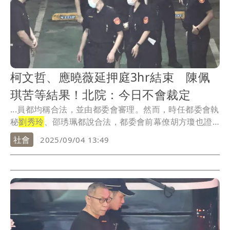
柯文哲、應曉薇延押庭3hr結束 陳佩
琪苦等結果！北院：今日不會裁定
...員都均稱合法，並由都委會審理。然而，時任都委會執
秘
劉秀玲
、邵琇珮都說合法，都委會前幕僚胡方瓊也證
稱依...
社會
2025/09/04 13:49