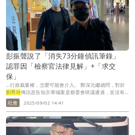
彭振聲說了「消失73分鐘偵訊筆錄」
認罪因「檢察官法律見解」+「求交
保」
...行政裁量權，怎麼可能會介入。 鄭深元繼續問，對於
劉秀玲
傳訊息告知京華城案是都委會研議通過，並沒有
違...
社會
2025/09/02 14:41