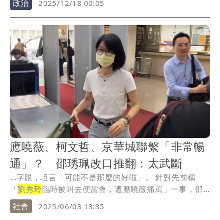
政治
2025/12/18 00:05
應曉薇、柯文哲、京華城聯繫「非常暢
通」？ 邵琇珮改口推翻：太武斷
...字眼，坦言「可能不是那麼的好啦」。 針對先前稱
「
劉秀玲
臨時被叫去便當會，遭應曉薇痛罵」一事，邵
琇珮...
社會
2025/06/03 13:35