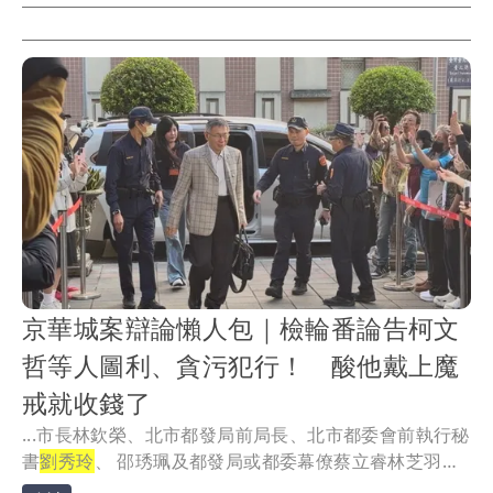
京華城案辯論懶人包｜檢輪番論告柯文
哲等人圖利、貪污犯行！ 酸他戴上魔
戒就收錢了
...市長林欽榮、北市都發局前局長、北市都委會前執行秘
書
劉秀玲
、 邵琇珮及都發局或都委幕僚蔡立睿林芝羽、
顏...