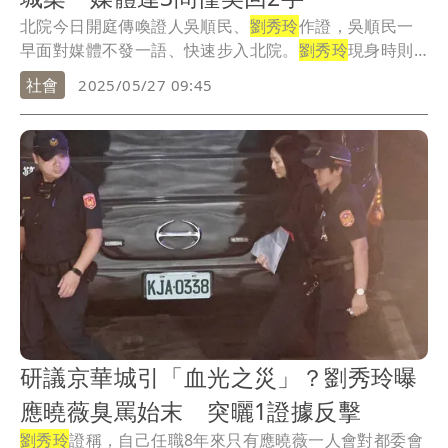
北院今日開庭傳喚證人吳順民、
劉秀玲
作證，吳順民一
早面對媒體不發一語、快速步入北院。
劉秀玲
現身時則
被問...
社會
2025/05/27 09:45
研議京華城引「血光之災」？劉秀玲曝
應曉薇臭罵始末 突曬1證據反擊
劉秀玲
證稱，自己任職8年來只有應曉薇一人會對都委會