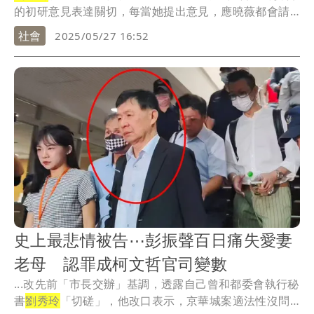
的初研意見表達關切，每當她提出意見，應曉薇都會請
她...
社會
2025/05/27 16:52
史上最悲情被告⋯彭振聲百日痛失愛妻
老母 認罪成柯文哲官司變數
...改先前「市長交辦」基調，透露自己曾和都委會執行秘
書
劉秀玲
「切磋」，他改口表示，京華城案適法性沒問