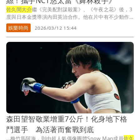
絲！攜手NCT悠太當《舞林殺手》
佐久間大介
繼《完美配對謀殺案》、《午夜之花》後，3
度與日本金獎導演內田英治合作。他在片中有不少動作
戲...
娛樂時尚
2026/03/12 15:44
森田望智敬業增重7公斤！化身地下格
鬥選手 為活著而奮戰到底
...梅竹馬阿海，則由超人氣偶像團體Snow Man成員
佐久