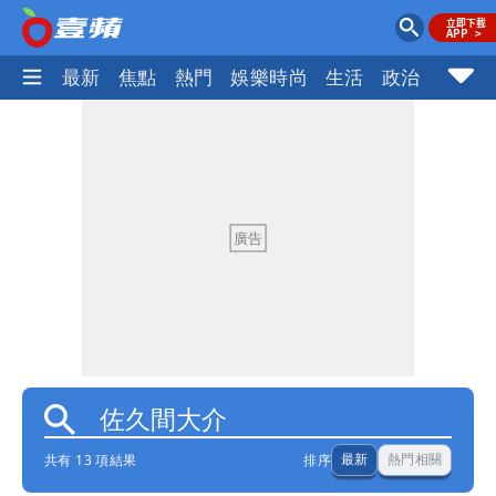
最新
焦點
熱門
娛樂時尚
生活
政治
社會
共有 13 項結果
排序
最新
熱門相關