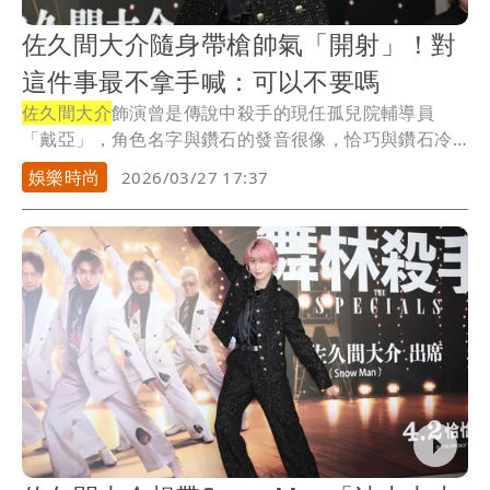
佐久間大介隨身帶槍帥氣「開射」！對
這件事最不拿手喊：可以不要嗎
佐久間大介
飾演曾是傳說中殺手的現任孤兒院輔導員
「戴亞」，角色名字與鑽石的發音很像，恰巧與鑽石冷
酷又散...
娛樂時尚
2026/03/27 17:37