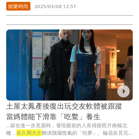
娛樂時尚
2025/03/08 12:57
土屋太鳳產後復出玩交友軟體被跟蹤
當媽體能下滑靠「吃鱉」養生
...卻在進一步見面時，發現眼前的人長得跟照片南轅北
轍，
佐久間大介
飾演陰陽怪氣的「吐夢」。輪花在見完