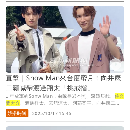
直擊｜Snow Man來台度蜜月！向井康
二霸喊帶渡邊翔太「挑戒指」
...年成軍的Sonw Man，由隊長岩本照、深澤辰哉、
佐久
間大介
、渡邊祥太、宮舘涼太、阿部亮平、向井康二...
娛樂時尚
2025/10/17 15:46