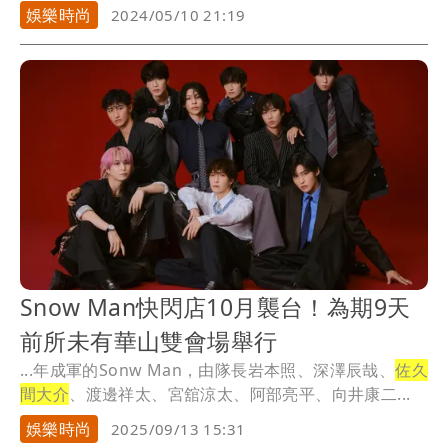
面後，...
娛樂時尚
2024/05/10 21:19
Snow Man快閃店10月襲台！為期9天
前所未有華山雙會場舉行
...年成軍的Sonw Man，由隊長岩本照、深澤辰哉、
佐久
間大介
、渡邊祥太、宮舘涼太、阿部亮平、向井康二...
娛樂時尚
2025/09/13 15:31