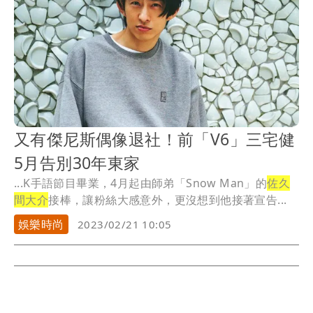
又有傑尼斯偶像退社！前「V6」三宅健
5月告別30年東家
...K手語節目畢業，4月起由師弟「Snow Man」的
佐久
間大介
接棒，讓粉絲大感意外，更沒想到他接著宣告...
娛樂時尚
2023/02/21 10:05