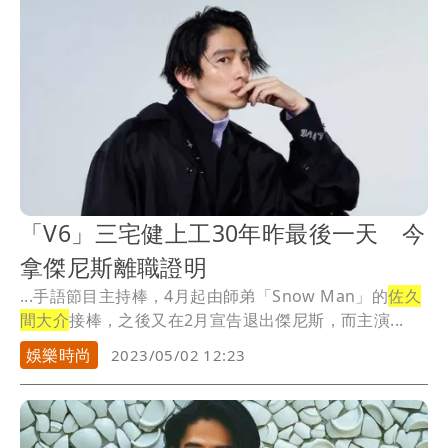
「V6」三宅健上工30年昨最後一天 今
拿傑尼斯離職證明
...手語節目主持棒，4月起由師弟「Snow Man」的
佐久
間大介
接棒，之後又在2月宣告退出傑尼斯，而主演...
娛樂時尚
2023/05/02 12:23