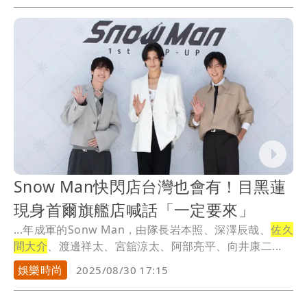
Snow Man快閃店台灣也會有！目黑蓮
現身首爾旗艦店喊話「一定要來」
...年成軍的Sonw Man，由隊長岩本照、深澤辰哉、
佐久
間大介
、渡邊祥太、宮舘涼太、阿部亮平、向井康二...
娛樂時尚
2025/08/30 17:15