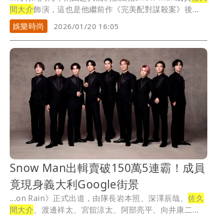
間大介
飾演，這也是他繼前作《完美配對謀殺案》後...
娛樂時尚
2026/01/20 16:05
Snow Man出輯賣破150萬5連霸！成員
竟現身義大利Google街景
...on Rain》正式出道，由隊長岩本照、深澤辰哉、
佐久
間大介
、渡邊祥太、宮舘涼太、阿部亮平、向井康二...