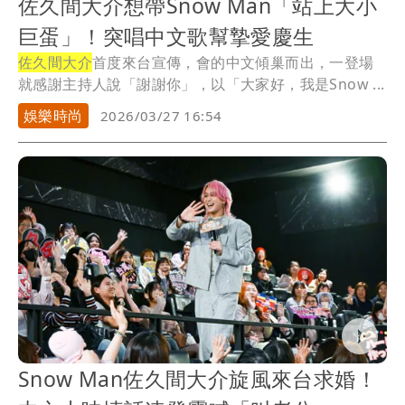
佐久間大介想帶Snow Man「站上大小
巨蛋」！突唱中文歌幫摯愛慶生
佐久間大介
首度來台宣傳，會的中文傾巢而出，一登場
就感謝主持人說「謝謝你」，以「大家好，我是Snow ...
娛樂時尚
2026/03/27 16:54
Snow Man佐久間大介旋風來台求婚！