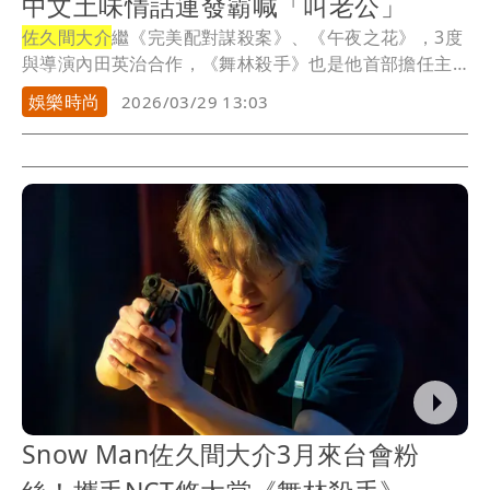
中文土味情話連發霸喊「叫老公」
佐久間大介
繼《完美配對謀殺案》、《午夜之花》，3度
與導演內田英治合作，《舞林殺手》也是他首部擔任主
角...
娛樂時尚
2026/03/29 13:03
Snow Man佐久間大介3月來台會粉