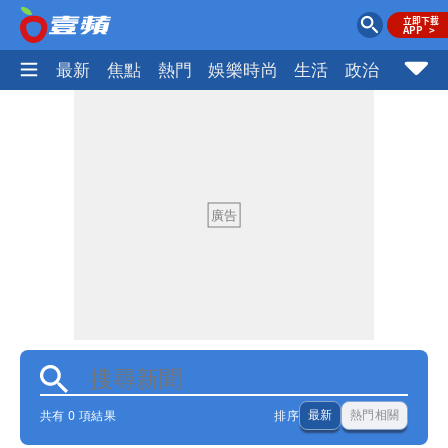
最新
焦點
熱門
娛樂時尚
生活
政治
社會
共有 0 項結果
排序
最新
熱門相關