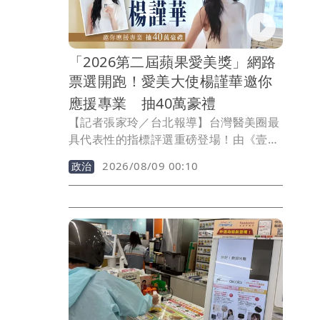
「2026第二屆蘋果愛美獎」網路
票選開跑！愛美大使楊謹華邀你
應援專業 抽40萬豪禮
【記者張家玲／台北報導】台灣醫美圈最
具代表性的指標評選重磅登場！由《壹蘋
新聞網》主辦的「2026第二屆蘋果愛美
2026/08/09 00:10
政治
獎」，將在10月15日於台北寒舍艾美酒店
眾星雲集盛大舉行，全民網路票選於8月5
日起跑。本屆賽事特別邀請金鐘影后楊謹
華擔任「愛美大使」，她表示：「變美是
一件值得被慎重看待的事，每一票都是為
專業與用心而投，期盼透過大眾參與，讓
真正用心的醫療團隊被看見。」