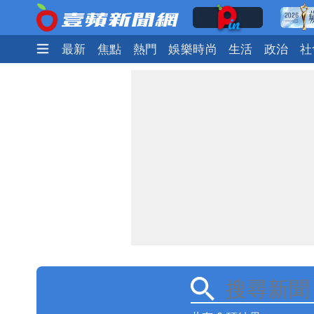
最新
焦點
熱門
娛樂時尚
生活
政治
社