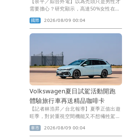
【余平／綜合外電】以為禿頭只是男性才
需要擔心？研究顯示，高達50%女性在70
歲前也會出現雄性禿，但女性通常不是髮
2026/08/09 00:04
國際
線後退，而是頭頂逐漸稀疏，經常拖到分
線愈來愈寬才察覺。
Volkswagen夏日試駕活動開跑
體驗旅行車再送精品咖啡卡
【記者林浩昇／台北報導】夏季正值出遊
旺季，對於重視空間機能又不想犧牲駕馭
感受的消費者而言，旅行車仍是相當獨特
2026/08/09 00:04
車市
的選擇。台灣福斯汽車即日起至8月31日