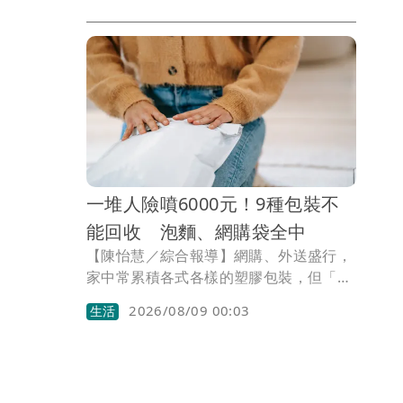
推出「夏日旅行 沁涼隨行」全台試駕活
動，邀請消費者前往Volkswagen授權展
示中心體驗Golf Variant與Passat，完成
試駕即可獲得價值150元精品咖啡卡乙
張，數量有限、送完為止。
一堆人險噴6000元！9種包裝不
能回收 泡麵、網購袋全中
【陳怡慧／綜合報導】網購、外送盛行，
家中常累積各式各樣的塑膠包裝，但「看
起來像塑膠」並不代表都能回收。台北市
2026/08/09 00:03
生活
環保局提醒，部分包裝實際上是塑膠、鋁
箔、紙等多層材質組成的複合材質，由於
材質不易分離，無法有效回收再利用，若
誤丟進塑膠回收物，反而可能降低整體回