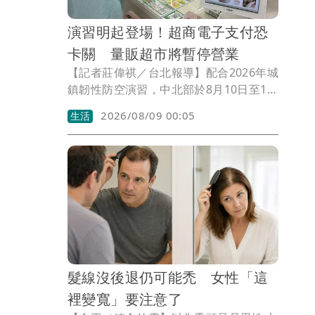
演習明起登場！超商電子支付恐
卡關 量販超市將暫停營業
【記者莊偉祺／台北報導】配合2026年城
鎮韌性防空演習，中北部於8月10日至13
日陸續登場行動網路降速演練，超商、超
2026/08/09 00:05
生活
市量販也公布因應措施，包含將暫停部分
電子支付、APP部分功能恐受影響，更有
配合演習暫停營業。
髮線沒後退仍可能禿 女性「這
裡變寬」要注意了