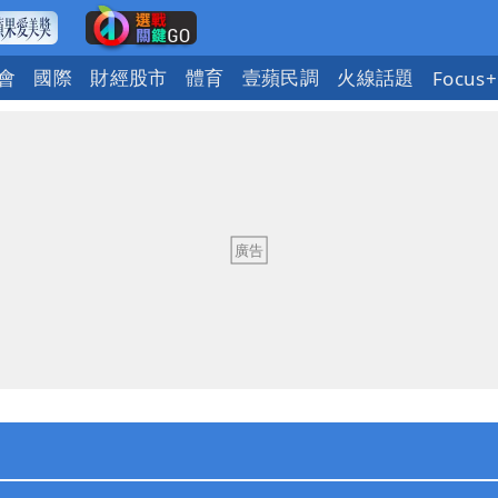
會
國際
財經股市
體育
壹蘋民調
火線話題
Focus+