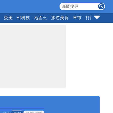
愛美
AI科技
地產王
旅遊美食
車市
打詐
指標企