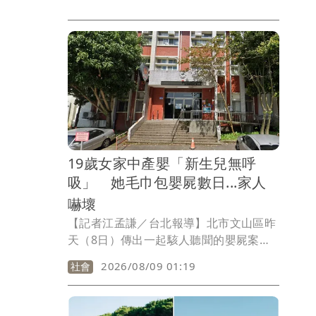
19歲女家中產嬰「新生兒無呼
吸」 她毛巾包嬰屍數日...家人
嚇壞
【記者江孟謙／台北報導】北市文山區昨
天（8日）傳出一起駭人聽聞的嬰屍案，
一名19歲年輕女子，日前在住處產下男
2026/08/09 01:19
社會
嬰，但因新生兒失去呼吸心跳，女子用毛
巾包裹後放置住處數日，直到家屬發現異
狀，陪同生母前往派出所報案，警方立即