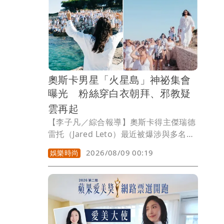
通知鑑識人員前往採證，釐清相關案情。
奧斯卡男星「火星島」神祕集會
曝光 粉絲穿白衣朝拜、邪教疑
雲再起
【李子凡／綜合報導】奧斯卡得主傑瑞德
雷托（Jared Leto）最近被爆涉與多名未
成年少女發生不當性關係，讓外界譁然。
2026/08/09 00:19
娛樂時尚
最近，以他成立的「30秒上火星」
(Thirty Seconds to Mars) 樂團推出的神
祕「火星島」（Mars Island）度假活
動，整體氛圍又被大量網友形容像「邪
教」。