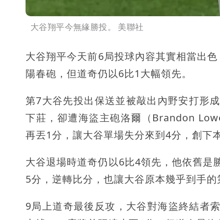
大谷翔平今無緣勝投。 美聯社
大谷翔平今天前6局投球內容其實相當出色，只在
陽春砲，但道奇仍以6比1大幅領先。
第7大谷先投出保送並被敲出內野安打形
下莊，卻遭海盜主砲洛爾（Brandon 
再丟1分，讓大谷單場失分來到4分，創下
大谷退場時道奇仍以6比4領先，他依舊是
5分，逆轉比分，也讓大谷原本幾乎到手的
9局上道奇最後反攻，大谷對海盜終結者索托（