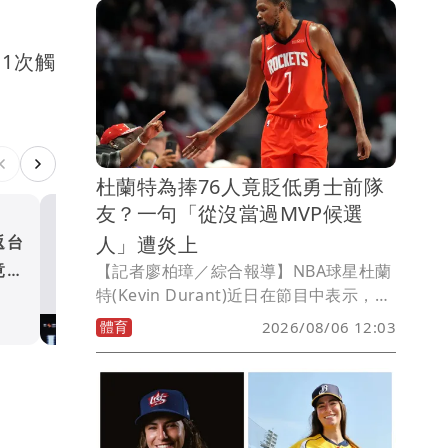
盃」。
1次觸
杜蘭特為捧76人竟貶低勇士前隊
友？一句「從沒當過MVP候選
人」遭炎上
返台
中華藍全敗也能晉4強？瓊斯
竟的
【記者廖柏璋／綜合報導】NBA球星杜蘭
制引熱議 網：自爽爽出新高
特(Kevin Durant)近日在節目中表示，在
體育
詹姆士(LeBron James)加入之後， 76人
體育
2026/08/06 12:03
紙面實力比他當年效力勇士時的冠軍班底
更強，而他也提到湯普森(Klay
Thompson)從來不是MVP候選人，引發
球迷與前NBA球員熱議。