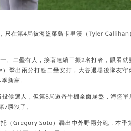
第4局被海盜菜鳥卡里漢（Tyler Calliha
成一、二壘有人，接著連續三振2名打者，眼看就
Lowe）擊出兩分打點二壘安打，大谷退場後隊友守
本季新高。
勝投候選人，但第8局道奇牛棚全面崩盤，海盜單
第7勝沒了。
Gregory Soto）轟出中外野兩分砲，本季