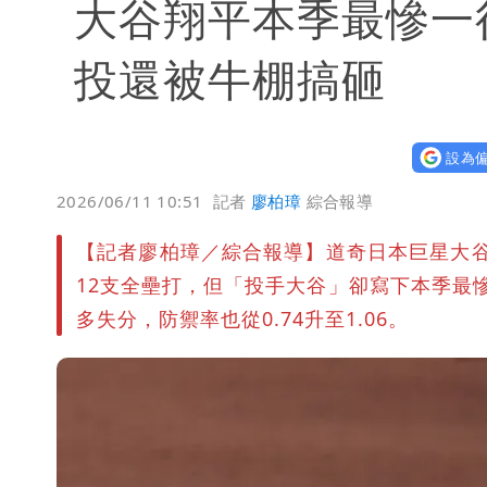
大谷翔平本季最慘一
投還被牛棚搞砸
設為偏
2026/06/11 10:51
記者
廖柏璋
綜合報導
【記者廖柏璋／綜合報導】道奇日本巨星大
12支全壘打，但「投手大谷」卻寫下本季最慘
多失分，防禦率也從0.74升至1.06。