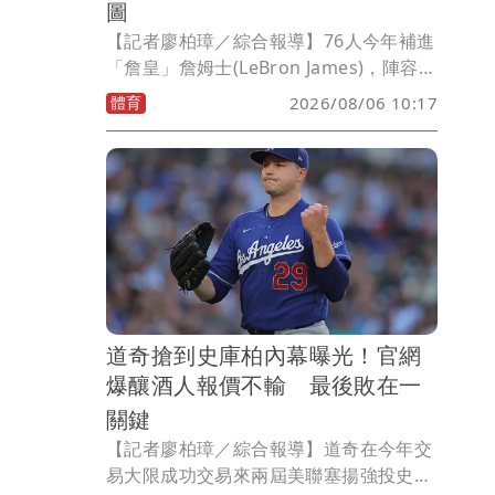
圖
【記者廖柏璋／綜合報導】76人今年補進
「詹皇」詹姆士(LeBron James)，陣容持
續補強，今天正式宣布簽下擁有2枚NBA
體育
2026/08/06 10:17
冠軍戒的「3D」(3分+防守)好手波普
（Kentavious Caldwell-Pope），將為
新賽季後場增添經驗與防守戰力。
道奇搶到史庫柏內幕曝光！官網
爆釀酒人報價不輸 最後敗在一
關鍵
【記者廖柏璋／綜合報導】道奇在今年交
易大限成功交易來兩屆美聯塞揚強投史庫