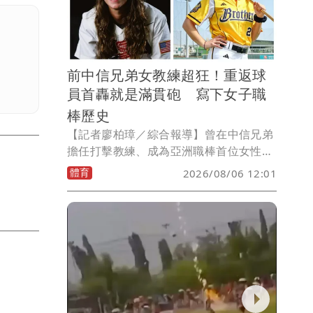
前中信兄弟女教練超狂！重返球
員首轟就是滿貫砲 寫下女子職
棒歷史
【記者廖柏璋／綜合報導】曾在中信兄弟
擔任打擊教練、成為亞洲職棒首位女性教
練的莎菈（Sarah Edwards），今年重返
體育
2026/08/06 12:01
球員身分後締造歷史，在美國女子職業棒
球聯盟（WPBL），首局就轟出聯盟史上
第一支滿貫全壘打。