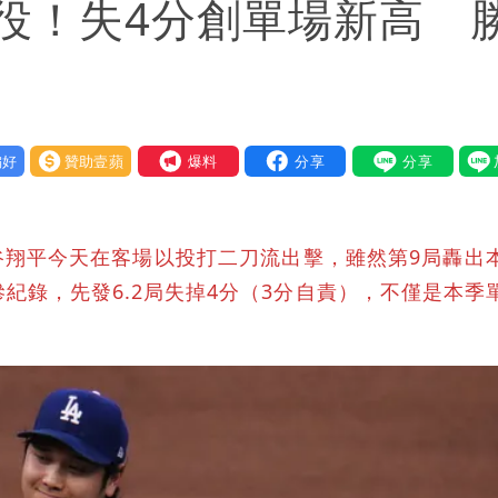
役！失4分創單場新高 
好
贊助壹蘋
我要爆料
谷翔平今天在客場以投打二刀流出擊，雖然第9局轟出
紀錄，先發6.2局失掉4分（3分自責），不僅是本季