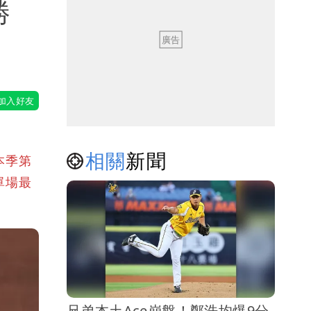
勝
相關
新聞
本季第
單場最
兄弟本土Ace崩盤！鄭浩均爆9分