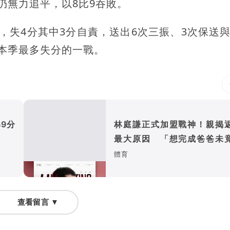
仍無力追平，以8比9吞敗。
轟，失4分其中3分自責，送出6次三振、3次保送與
本季最多失分的一戰。
9分
林庭謙正式加盟戰神！親揭
最大原因 「想完成爸爸未
夢」
體育
查看留言 ▼