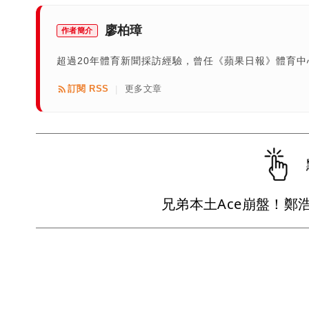
廖柏璋
作者簡介
超過20年體育新聞採訪經驗，曾任《蘋果日報》體育
訂閱 RSS
更多文章
|
兄弟本土Ace崩盤！鄭