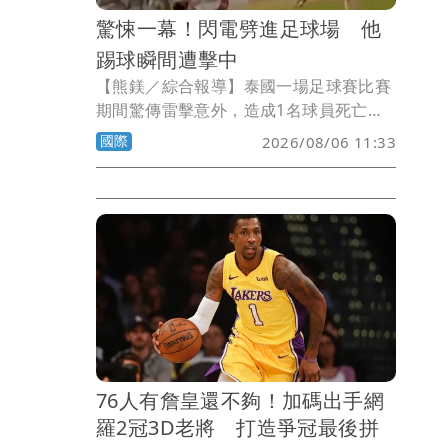
驚悚一幕！閃電劈進足球場 他
踢球瞬間遭擊中
【熊鎂／綜合報導】泰國一場足球賽比賽
期間驚傳雷擊意外，造成1名球員死亡、
12人受傷。現場影片顯示，一道閃電突然
國際
2026/08/06 11:33
劈向球場附近，伴隨火光與濃煙竄起，畫
面怵目驚心。
76人有詹皇還不夠！加碼出手網
羅2冠3D老將 打造爭冠最後拼