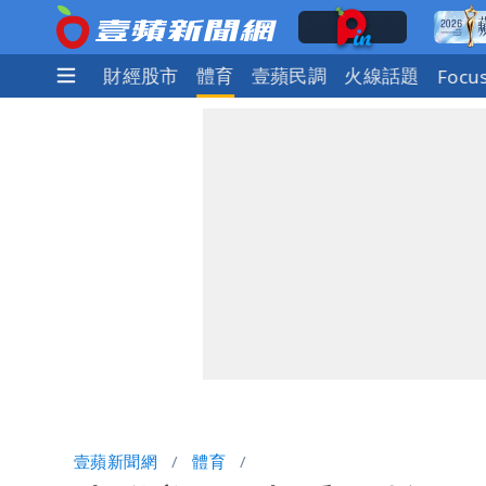
社會
國際
財經股市
體育
壹蘋民調
火線話題
Focu
壹蘋新聞網
體育