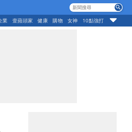
企業
壹蘋頭家
健康
購物
女神
10點強打