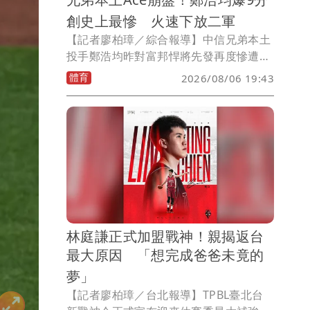
創史上最慘 火速下放二軍
【記者廖柏璋／綜合報導】中信兄弟本土
投手鄭浩均昨對富邦悍將先發再度慘遭重
擊，主投4.1局被敲10支安打、失9分自責
體育
2026/08/06 19:43
分，兄弟今天隨即宣布將鄭浩均下放二
軍。
林庭謙正式加盟戰神！親揭返台
最大原因 「想完成爸爸未竟的
夢」
【記者廖柏璋／台北報導】TPBL臺北台