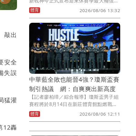
新戰神今正式宣布迎來休賽季最大補強，
簽下中華隊主力後衛林庭謙，雙方達成複
體育
2026/08/06 13:32
數年合約，這位26歲台灣籃壇代表球星，
結束6年CBA生涯後返台發展，不僅將成
為戰神後場核心，也希望延續已故父親林
n）敲出
正明長年深耕基層籃球的精神，在台灣發
揮更大的影響力。
要安全
備失誤
中華藍全敗也能晉4強？瓊斯盃賽
制引熱議 網：自爽爽出新高度
【記者廖柏璋／綜合報導】瓊斯盃男子組
局猛灌
賽程將於8月14日在新莊體育館點燃戰
火，不過中華籃協5日公布男子組新賽制
體育
2026/08/06 12:11
後，卻因中華藍隊「保底四強」的晉級規
則掀起爭議，不少球迷質疑地主隊享有特
第12轟
權，甚至有球迷留言諷根本就是「自爽