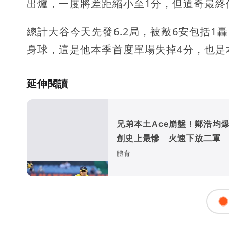
出爐，一度將差距縮小至1分，但道奇最終
總計大谷今天先發6.2局，被敲6安包括1
身球，這是他本季首度單場失掉4分，也是
延伸閱讀
兄弟本土Ace崩盤！鄭浩均爆
創史上最慘 火速下放二軍
體育