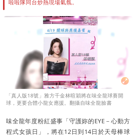
啦啦隊同台炒熱現場氣氛。
像」 憤怒發聲：已截圖
最新風雨預測！今天「9地區」達停班課
標準
姜厚任女友3碩1博都在騙？ 精神科醫
師：「幻謊者」無法治
「真人版18號」雅方千金林暄穎將在味全龍球賽開
球，更要合體小龍女應援。翻攝自味全龍臉書
味全龍年度粉紅盛事「守護妳的EYE－心動方
程式女孩日」，將在12日到14日於天母棒球