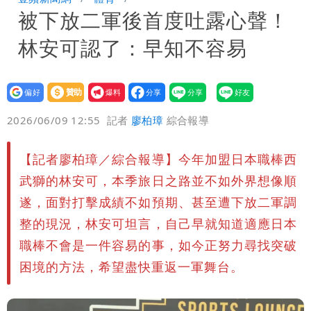
被下放二軍後首度吐露心聲！
「海豚跳」
楊千霈一打二帶女兒出國 崩潰哭得極狼
林安可認了：早知不容易
狽
昔痛罵「陳時中擋疫苗」被翻出 黃智賢
戰網友：台灣人靠我活下來
設為
贊助
我要
偏好
壹蘋
爆料
2026/06/09 12:55
記者
廖柏璋
綜合報導
【記者廖柏璋／綜合報導】今年加盟日本職棒西
武獅的林安可，本季旅日之路並不如外界想像順
遂，面對打擊成績不如預期、甚至遭下放二軍調
整的現況，林安可坦言，自己早就知道適應日本
職棒不會是一件容易的事，如今正努力尋找突破
困境的方法，希望盡快重返一軍舞台。