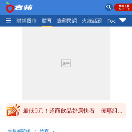
國際
財經股市
體育
壹蘋民調
火線話題
Focus+
楊千霈一打二帶女兒出國 崩潰哭得極狼
狽
昔痛罵「陳時中擋疫苗」被翻出 黃智賢
戰網友：台灣人靠我活下來
王世堅抱兒舊照曝光！網友驚：年輕是大
帥哥
醫學教授林慶順意外離世 女兒沉痛證實
最低0元！超商飲品好康快看 優惠組一
次可買27杯
白海豚今防豪雨、38度高溫！雙眼牆致
壹蘋新聞網
體育