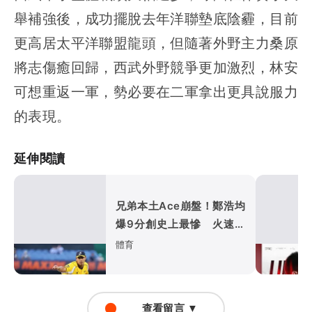
舉補強後，成功擺脫去年洋聯墊底陰霾，目前
更高居太平洋聯盟龍頭，但隨著外野主力桑原
將志傷癒回歸，西武外野競爭更加激烈，林安
可想重返一軍，勢必要在二軍拿出更具說服力
的表現。
延伸閱讀
兄弟本土Ace崩盤！鄭浩均
爆9分創史上最慘 火速下
放二軍
體育
查看留言 ▼