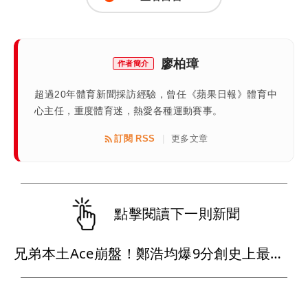
廖柏璋
作者簡介
超過20年體育新聞採訪經驗，曾任《蘋果日報》體育中
心主任，重度體育迷，熱愛各種運動賽事。
訂閱 RSS
更多文章
|
點擊閱讀下一則新聞
兄弟本土Ace崩盤！鄭浩均爆9分創史上最慘 火速下放二軍