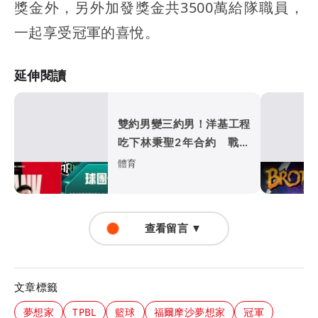
獎金外，另外加發獎金共3500萬給隊職員，
一起享受冠軍的喜悅。
延伸閱讀
雙約男變三約男！洋基工程
吃下林秉聖2年合約 戰神
超暖背官司又送球員
體育
查看留言 ▼
文章標籤
夢想家
TPBL
籃球
福爾摩沙夢想家
冠軍