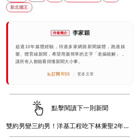
新北國王
李家穎
作者簡介
超過10年媒體經驗，待過多家網路新聞媒體，跑過娛
樂、體育線新聞，希望用最簡單的文字「老嫗能解」，
讓所有人都能看得懂新聞大小事。
訂閱 RSS
更多文章
|
點擊閱讀下一則新聞
雙約男變三約男！洋基工程吃下林秉聖2年合約 戰神超暖背官司又送球員