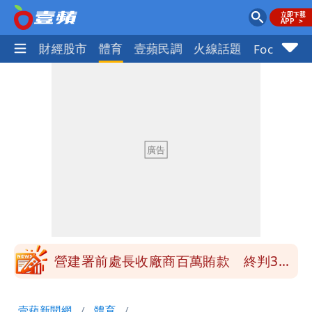
國際
財經股市
體育
壹蘋民調
火線話題
Focus+
高鐵「半導體列車」開跑！1招可拿優惠
券
慈濟買BNT遭詐10億元 蔡英文：政府
很多謹慎判斷當時未被理解
買BNT疫苗被詐10億元 慈濟3點聲明：
不排除民事訴訟求償
「陳時中怎麼有臉發文」 李明璇：讓詐
團有機會詐騙慈濟的就是民進黨
營建署前處長收廠商百萬賄款 終判3年
8月將入監
高鐵「半導體列車」開跑！1招可拿優惠
壹蘋新聞網
體育