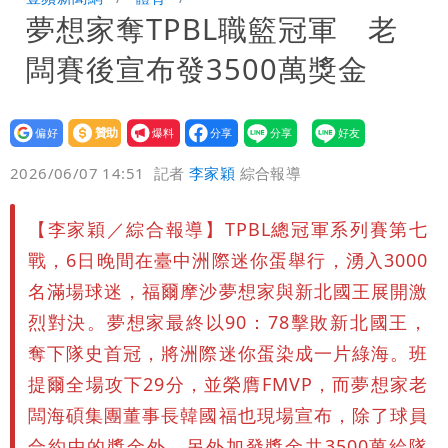
夢想家奪TPBL職籃冠軍 老
券
慈濟買BNT遭詐10億元 蔡英文：政府
闆賽後宣布發3500萬獎金
很多謹慎判斷當時未被理解
設為
贊助
我要
偏好
壹蘋
爆料
2026/06/07 14:51
記者
李家穎
綜合報導
【李家穎／綜合報導】TPBL總冠軍系列賽第七
戰，6日晚間在臺中洲際迷你蛋舉行，湧入3000
名滿場球迷，福爾摩沙夢想家與新北國王展開激
烈對決。夢想家最終以90：78擊敗新北國王，
奪下隊史首冠，將洲際迷你蛋染成一片綠海。班
提爾全場攻下29分，並榮膺FMVP，而夢想家老
闆海碩集團董事長韓國福也現場宣布，除了球員
合約中的獎金外，另外加發獎金共3500萬給隊