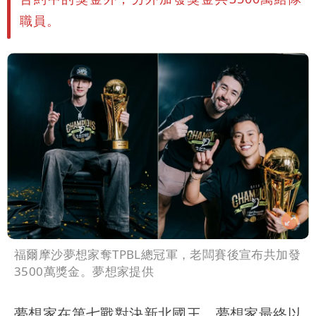
職員。
福爾摩沙夢想家奪TPBL總冠軍，老闆賽後宣布共加發
3500萬獎金。夢想家提供
夢想家在第七戰對決新北國王，夢想家最終以