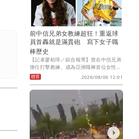
前中信兄弟女教練超狂！重返球
員首轟就是滿貫砲 寫下女子職
棒歷史
【記者廖柏璋／綜合報導】曾在中信兄弟
擔任打擊教練、成為亞洲職棒首位女性教
練的莎菈（Sarah Edwards），今年重返
體育
2026/08/06 12:01
球員身分後締造歷史，在美國女子職業棒
球聯盟（WPBL），首局就轟出聯盟史上
第一支滿貫全壘打。