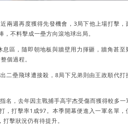
違近兩週再度獲得先發機會，3局下他上場打擊，
棒，不料擊成一壘方向滾地球出局。
休息區，隨即朝地板與牆壁用力揮砸，牆角甚至
睹整個過程。
擊出二壘飛球遭接殺，8局下兄弟則由王政順代打
兄弟指名，去年因主戰捕手高宇杰受傷而獲得較多一
安打，打擊率1成97。本季開幕便進入一軍名單，
8，打擊狀況仍有待提升。