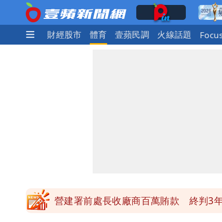
社會
國際
財經股市
體育
壹蘋民調
火線話題
Focu
高鐵「半導體列車」開跑！1招可拿優
慈濟買BNT遭詐10億元 蔡英文：政
買BNT疫苗被詐10億元 慈濟3點聲
「陳時中怎麼有臉發文」 李明璇：讓
營建署前處長收廠商百萬賄款 終判3年