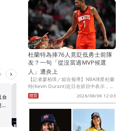
盃」。
杜蘭特為捧76人竟貶低勇士前隊
友？一句「從沒當過MVP候選
人」遭炎上
【記者廖柏璋／綜合報導】NBA球星杜蘭
特(Kevin Durant)近日在節目中表示，在
詹姆士(LeBron James)加入之後， 76人
體育
2026/08/06 12:03
返台
中華藍全敗也能晉4強？瓊斯
紙面實力比他當年效力勇士時的冠軍班底
竟的
制引熱議 網：自爽爽出新高
更強，而他也提到湯普森(Klay
Thompson)從來不是MVP候選人，引發
體育
球迷與前NBA球員熱議。