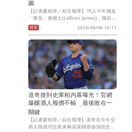
圖
【記者廖柏璋／綜合報導】76人今年補進
「詹皇」詹姆士(LeBron James)，陣容持
續補強，今天正式宣布簽下擁有2枚NBA
體育
2026/08/06 10:17
冠軍戒的「3D」(3分+防守)好手波普
（Kentavious Caldwell-Pope），將為
新賽季後場增添經驗與防守戰力。
道奇搶到史庫柏內幕曝光！官網
爆釀酒人報價不輸 最後敗在一
關鍵
【記者廖柏璋／綜合報導】道奇在今年交
易大限成功交易來兩屆美聯塞揚強投史庫