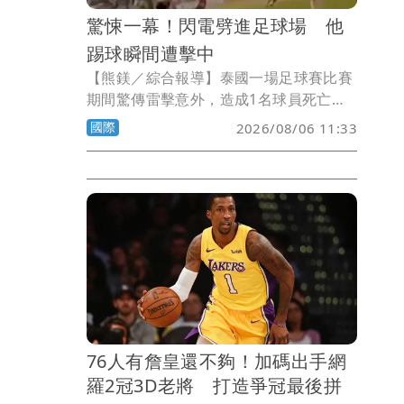
驚悚一幕！閃電劈進足球場 他
踢球瞬間遭擊中
【熊鎂／綜合報導】泰國一場足球賽比賽
期間驚傳雷擊意外，造成1名球員死亡、
12人受傷。現場影片顯示，一道閃電突然
國際
2026/08/06 11:33
劈向球場附近，伴隨火光與濃煙竄起，畫
面怵目驚心。
76人有詹皇還不夠！加碼出手網
羅2冠3D老將 打造爭冠最後拼