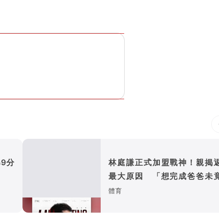
9分
林庭謙正式加盟戰神！親揭
最大原因 「想完成爸爸未
夢」
體育