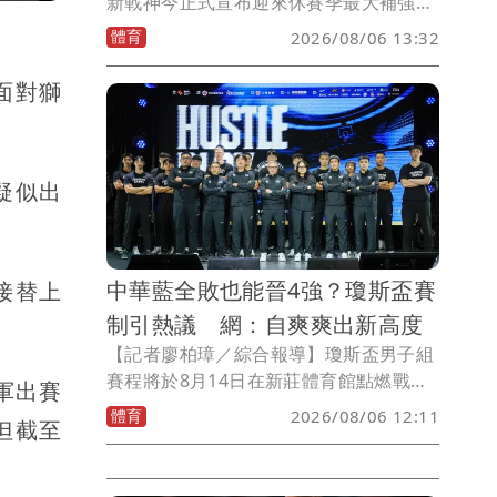
新戰神今正式宣布迎來休賽季最大補強，
簽下中華隊主力後衛林庭謙，雙方達成複
體育
2026/08/06 13:32
數年合約，這位26歲台灣籃壇代表球星，
結束6年CBA生涯後返台發展，不僅將成
面對獅
為戰神後場核心，也希望延續已故父親林
正明長年深耕基層籃球的精神，在台灣發
揮更大的影響力。
疑似出
中華藍全敗也能晉4強？瓊斯盃賽
接替上
制引熱議 網：自爽爽出新高度
【記者廖柏璋／綜合報導】瓊斯盃男子組
賽程將於8月14日在新莊體育館點燃戰
軍出賽
火，不過中華籃協5日公布男子組新賽制
體育
2026/08/06 12:11
但截至
後，卻因中華藍隊「保底四強」的晉級規
則掀起爭議，不少球迷質疑地主隊享有特
權，甚至有球迷留言諷根本就是「自爽