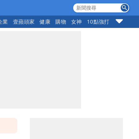
企業
壹蘋頭家
健康
購物
女神
10點強打