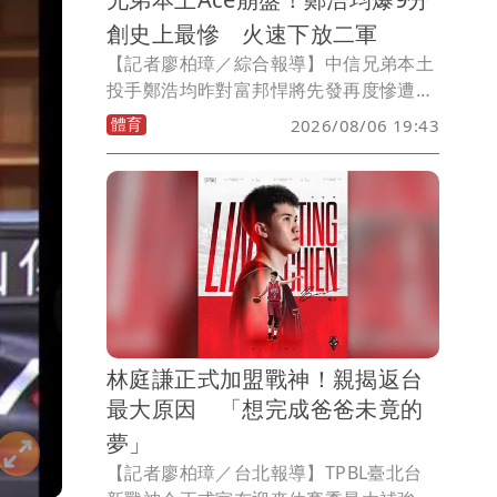
創史上最慘 火速下放二軍
【記者廖柏璋／綜合報導】中信兄弟本土
投手鄭浩均昨對富邦悍將先發再度慘遭重
擊，主投4.1局被敲10支安打、失9分自責
體育
2026/08/06 19:43
分，兄弟今天隨即宣布將鄭浩均下放二
軍。
林庭謙正式加盟戰神！親揭返台
最大原因 「想完成爸爸未竟的
夢」
【記者廖柏璋／台北報導】TPBL臺北台