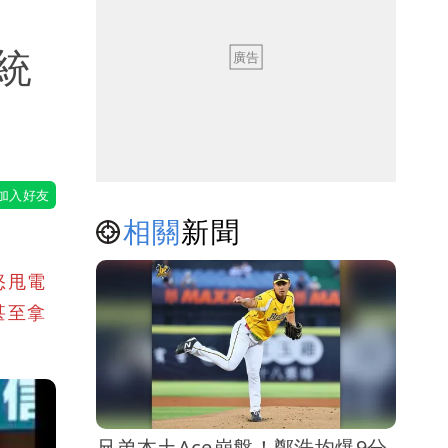
統
相關
新聞
怒甩電
甚至拿
兄弟本土Ace崩盤！鄭浩均爆9分