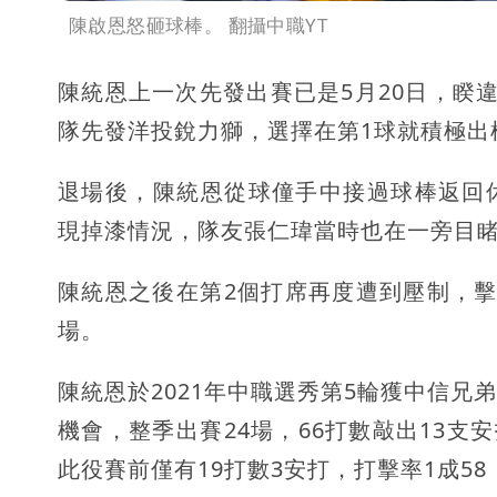
陳啟恩怒砸球棒。 翻攝中職YT
陳統恩上一次先發出賽已是5月20日，睽
隊先發洋投銳力獅，選擇在第1球就積極出
退場後，陳統恩從球僮手中接過球棒返回
現掉漆情況，隊友張仁瑋當時也在一旁目
陳統恩之後在第2個打席再度遭到壓制，
場。
陳統恩於2021年中職選秀第5輪獲中信
機會，整季出賽24場，66打數敲出13支
此役賽前僅有19打數3安打，打擊率1成5