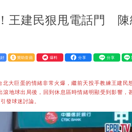
惠券
！王建民狠甩電話門 陳
府很多謹慎判斷當時未被理解
好
贊助壹蘋
我要爆料
台北大巨蛋的情緒非常火爆，繼前天投手教練王建民
擊出滾地球出局後，回到休息區時情緒明顯受到影響，
後引發球迷討論。