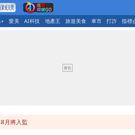
愛美
AI科技
地產王
旅遊美食
車市
打詐
指標
s+
惠券
府很多謹慎判斷當時未被理解
明：不排除民事訴訟求償
詐團有機會詐騙慈濟的就是民進黨
8月將入監