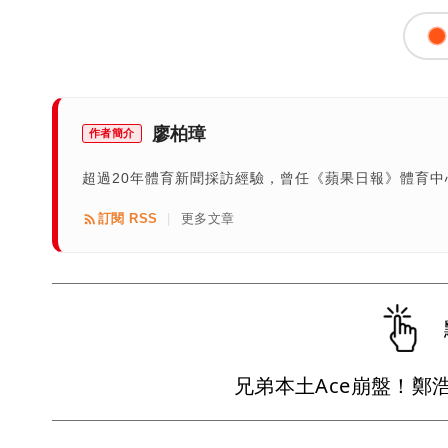
廖柏璋
作者簡介
超過20年體育新聞採訪經驗，曾任《蘋果日報》體育
訂閱 RSS
更多文章
|
兄弟本土Ace崩盤！鄭