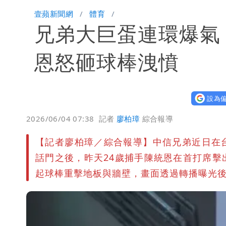
高鐵「半導體列車」開跑！1招可拿優
壹蘋新聞網
體育
兄弟大巨蛋連環爆氣
慈濟買BNT遭詐10億元 蔡英文：政
恩怒砸球棒洩憤
設為偏
2026/06/04 07:38
記者
廖柏璋
綜合報導
【記者廖柏璋／綜合報導】中信兄弟近日在
話門之後，昨天24歲捕手陳統恩在首打席
起球棒重擊地板與牆壁，畫面透過轉播曝光