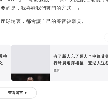
重要的是，我喜歡我們戰鬥的方式。」
座球場裏，都會讓自己的聲音被聽見。 」
護桃
有了新人忘了舊人？中鋒艾
文化
行球員選擇權後 遭湖人送
師
體育
查看留言 ▼