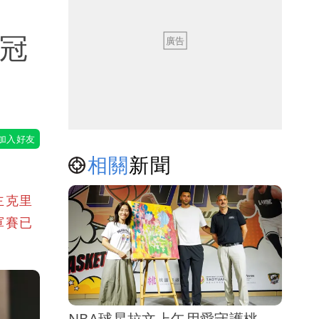
總冠
相關
新聞
主克里
軍賽已
NBA球星拉文上午用愛守護桃