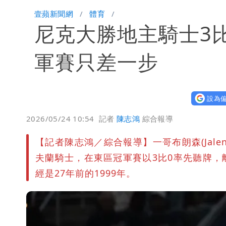
「楊承勳」名字終於公開！被害人父淚喊
壹蘋新聞網
體育
尼克大勝地主騎士3
外送專法上路滿2週！Uber Eats曝外
高希均辭世享耆壽90歲 畢生推動閱讀
軍賽只差一步
設為偏
2026/05/24 10:54
記者
陳志鴻
綜合報導
【記者陳志鴻／綜合報導】一哥布朗森(Jalen 
夫蘭騎士，在東區冠軍賽以3比0率先聽牌
經是27年前的1999年。