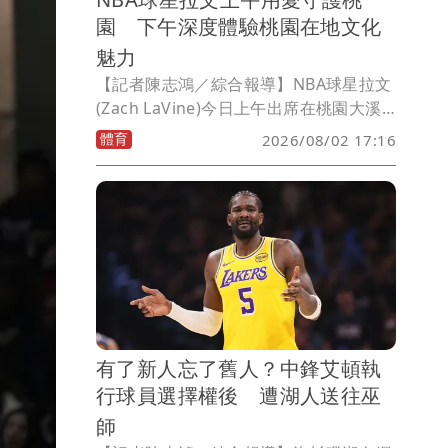
園 下午深度體驗桃園在地文化
魅力
【記者陳志鴻／綜合報導】NBA球星拉文
(Zach LaVine)今日上午出席在桃園大溪
笠復威斯汀度假酒店舉辦的「LoVine 桃
體育
2026/08/02 17:16
園(Love in Taoyuan)」公益交流活動，
用愛守護桃園，下午造訪大溪老街，深度
體驗桃園在地文化魅力。
有了新人忘了舊人？中鋒艾頓執
行球員選擇權後 遭湖人送往巫
師