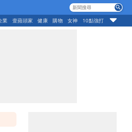
企業
壹蘋頭家
健康
購物
女神
10點強打