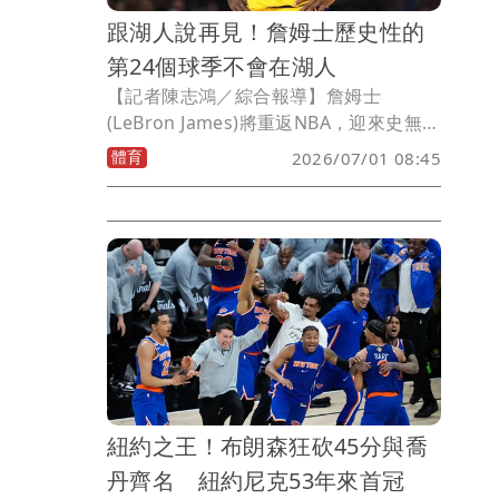
跟湖人說再見！詹姆士歷史性的
第24個球季不會在湖人
【記者陳志鴻／綜合報導】詹姆士
(LeBron James)將重返NBA，迎來史無前
例的第24個球季，但他不會再效力於洛杉
體育
2026/07/01 08:45
磯湖人了。
紐約之王！布朗森狂砍45分與喬
丹齊名 紐約尼克53年來首冠