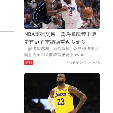
NBA重磅交易！曾為暴龍奪下隊
史首冠的雷納德重返多倫多
【記者陳志鴻／綜合報導】洛杉磯快艇已
同意將全明星前鋒雷納德(Kawhi
Leonard)交易至多倫多暴龍，換來英格
體育
2026/07/01 09:25
拉姆(Brandon Ingram)、迪克(Gradey
Dick)，2031 年和 2033 年不受保護的首
輪選秀權、2027 年首輪選秀權互換，以
及兩個第2輪選秀權。