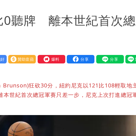
「終於能交代」 捐500萬獎學金延續愛
比0聽牌 離本世紀首次
送員收益變化
與進步觀念
好
贊助壹蘋
我要爆料
Brunson)狂砍30分，紐約尼克以121比108輕取地
，離本世紀首次總冠軍賽只差一步，尼克上次打進總冠