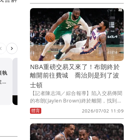
NBA重磅交易又來了！布朗終於
頓執
湖人動作夠快！詹姆士決定
離開前往費城 喬治則是到了波
往巫
後 就從爵士換來中鋒凱斯勒
士頓
體育
【記者陳志鴻／綜合報導】陷入交易傳聞
的布朗(Jaylen Brown)終於離開，找到了
新東家，波士頓塞爾提克美國時間週三同
體育
2026/07/02 11:09
意將這位前 NBA 總冠軍賽 MVP 送至費
城 76 人。