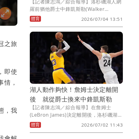
【記者陳志鴻／綜合報導】洛杉磯湖人網
羅前猶他爵士中鋒凱斯勒(Walker
Kessler)後，決定將剛執行下季球員選擇
體育
2026/07/04 13:51
權(810 萬美元)的中鋒艾頓(Deandre
Ayton)送往華盛頓巫師，換來後衛哈迪
(Jaden Hardy)與2個第2輪選秀權(2031
冠之旅
年與2032年)。
，即使
事情，
湖人動作夠快！詹姆士決定離開
後 就從爵士換來中鋒凱斯勒
【記者陳志鴻／綜合報導】在詹姆士
態，我
(LeBron James)決定離開後，洛杉磯湖人
美國時間週三通過1筆重磅交易，以及與3
體育
2026/07/02 11:43
名自由球員簽約，開始了重組陣容的進
程。
我會解