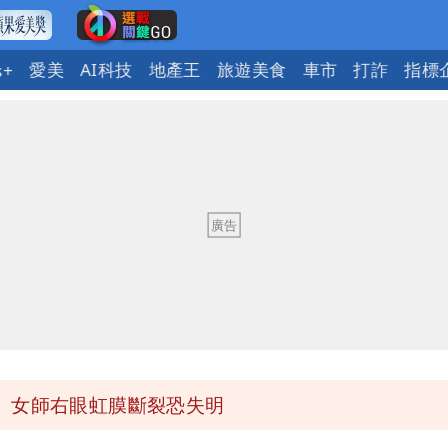
愛美
AI科技
地產王
旅遊美食
車市
打詐
指標
s+
送員收益變化
與進步觀念
 砸重金再買一整桌卡盒
發布 陸警可能相對低
 女師右眼虹膜斷裂恐失明