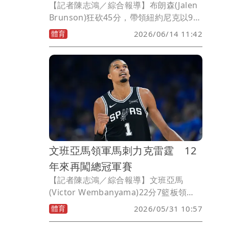
【記者陳志鴻／綜合報導】布朗森(Jalen
Brunson)狂砍45分，帶領紐約尼克以94
比90逆轉地主聖安東尼奧馬刺，以4比1奪
體育
2026/06/14 11:42
下總冠軍，這是尼克自1973年，53年後
再度奪冠，這也是隊史第3冠，布朗森沒
意外地獲選為總冠軍賽MVP(FMVP)。
文班亞馬領軍馬刺力克雷霆 12
年來再闖總冠軍賽
【記者陳志鴻／綜合報導】文班亞馬
(Victor Wembanyama)22分7籃板領
軍，聖安東尼奧馬刺在搶七大戰以111比
體育
2026/05/31 10:57
103勝出，中斷奧克拉荷馬雷霆衛冕之