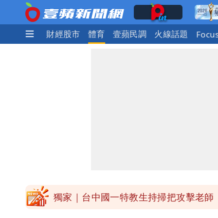
社會
國際
財經股市
體育
壹蘋民調
火線話題
Focu
外送專法上路滿2週！Uber Eats曝外
高希均辭世享耆壽90歲 畢生推動閱讀
內馬爾開到「寶可夢神包」後徹底入坑
白海豚驚險掠過北部 專家估：海警明
獨家｜台中國一特教生持掃把攻擊老師