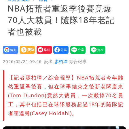
NBA拓荒者重返季後賽竟爆
男裁判勒令女選手「解衣」檢查
他二刷《蜘蛛人》一路劇透 周圍觀眾氣
70人大裁員！隨隊18年老記
炸開扁
者也被裁
設為
贊助
我要
偏好
壹蘋
爆料
2026/05/21 09:46
記者
廖柏璋
綜合報導
【記者廖柏璋／綜合報導】NBA拓荒者今年雖
然重返季後賽，但在球季結束之後新老闆唐東
(Tom Dundon)竟然大裁員，一次裁掉70名員
工，其中包括已在球隊服務超過18年的隨隊記
者霍達爾(Casey Holdahl)。