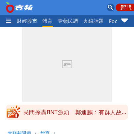
國際
財經股市
體育
壹蘋民調
火線話題
Focus+
女生一對A錯了嗎？環法女子自由車賽
男裁判勒令女選手「解衣」檢查
他二刷《蜘蛛人》一路劇透 周圍觀眾氣
炸開扁
白海豚發威！內褲掛陽台被吹走 議員神
回1句笑翻10萬人
桃園又要大停水！最長一早到晚上七點都
沒水用
民間採購BNT源頭 鄭運鵬：有群人故意
「洗腦台灣人兩觀念」
女生一對A錯了嗎？環法女子自由車賽
壹蘋新聞網
體育