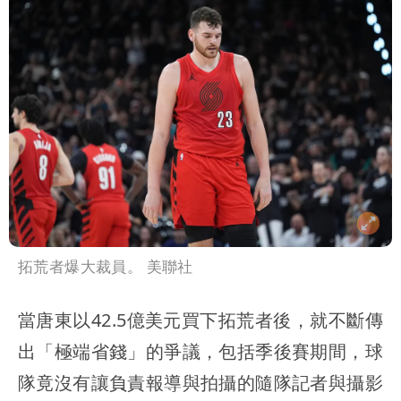
拓荒者爆大裁員。 美聯社
當唐東以42.5億美元買下拓荒者後，就不斷傳
出「極端省錢」的爭議，包括季後賽期間，球
隊竟沒有讓負責報導與拍攝的隨隊記者與攝影