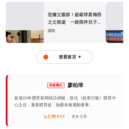
悲傷父親節！超級球星梅西
之父病逝 一路陪伴兒子闖
蕩足壇
國際
查看留言 ▼
廖柏璋
作者簡介
超過20年體育新聞採訪經驗，曾任《蘋果日報》體育中
心主任，重度體育迷，熱愛各種運動賽事。
訂閱 RSS
更多文章
|