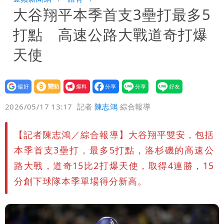
大谷翔平本季首支3壘打最多5
口 防北京滲透供應鏈
慈濟被騙10億！陳時中一語成讖 王必
打點 高速公路大戰道奇打爆
勝：時間久看出睿智
白海豚路徑「搖擺」 暴風圈估擦沿岸！
天使
可能籠罩4縣市
白海豚4個關鍵時間點！專家：明晚起風
設為
贊助
我要
雨最大
老公外遇修復內幕！欣西亞曬牽手照「2
偏好
壹蘋
爆料
2026/05/17 13:17
記者
陳志鴻
綜合報導
人身體卻僵硬」
白海豚最快下午海警！大雨襲7縣市 明
【記者陳志鴻／綜合報導】大谷翔平雙安，包括
恐發陸警
97萬網紅「肥大叔」驚傳猝逝！最後身
本季首支3壘打，最多5打點，洛杉磯的高速公
影曝 網驚覺不對
路大戰，道奇15比2打爆天使，取得4連勝，15
分創下球隊本季單場得分新高。