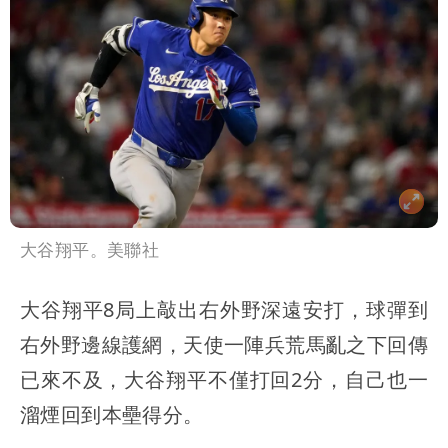
大谷翔平。美聯社
大谷翔平8局上敲出右外野深遠安打，球彈到
右外野邊線護網，天使一陣兵荒馬亂之下回傳
已來不及，大谷翔平不僅打回2分，自己也一
溜煙回到本壘得分。