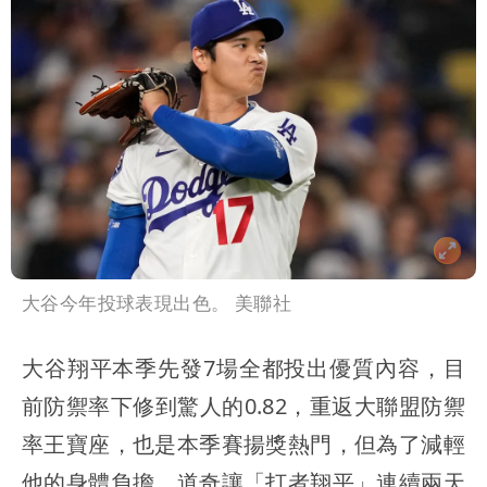
大谷今年投球表現出色。 美聯社
大谷翔平本季先發7場全都投出優質內容，目
前防禦率下修到驚人的0.82，重返大聯盟防禦
率王寶座，也是本季賽揚獎熱門，但為了減輕
他的身體負擔，道奇讓「打者翔平」連續兩天