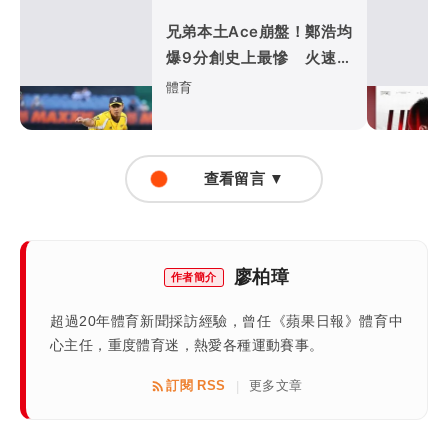
兄弟本土Ace崩盤！鄭浩均
爆9分創史上最慘 火速下
放二軍
體育
查看留言 ▼
廖柏璋
作者簡介
超過20年體育新聞採訪經驗，曾任《蘋果日報》體育中
心主任，重度體育迷，熱愛各種運動賽事。
訂閱 RSS
更多文章
|