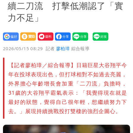
續二刀流 打擊低潮認了「實
力不足」
設為
贊助
我要
偏好
壹蘋
爆料
2026/05/15 08:29
記者
廖柏璋
綜合報導
【記者廖柏璋／綜合報導】日籍巨星大谷翔平今
年在投球表現出色，但打球相對不如過去亮麗，
外界擔心年齡增長會加重「二刀流」負擔時，
31歲的大谷翔平霸氣表示：「我覺得現在就是
最好的狀態，覺得自己很年輕，想繼續努力下
去。」展現持續挑戰投打雙棲的強烈企圖心。