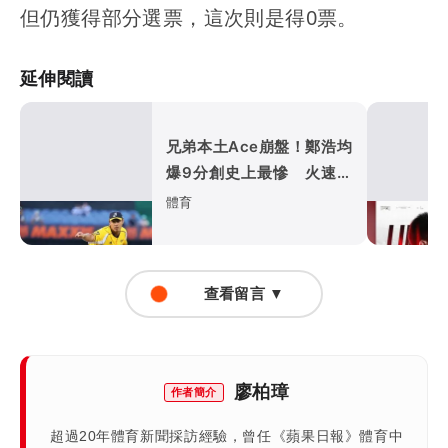
但仍獲得部分選票，這次則是得0票。
延伸閱讀
兄弟本土Ace崩盤！鄭浩均
爆9分創史上最慘 火速下
放二軍
體育
查看留言 ▼
廖柏璋
作者簡介
超過20年體育新聞採訪經驗，曾任《蘋果日報》體育中