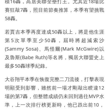
積16轟，高居美聯全壘打王。尤其近18場比
賽狂敲7轟，照目前節奏推算，本季有望挑戰
58轟。
若賈吉本季再度達成50轟以上，將是他生涯
第5次單季至少50轟，屆時將超減索沙
(Sammy Sosa)、馬怪爾(Mark McGwire)以
及魯斯(Babe Ruth)等名將，獨居大聯盟史上
最多50轟球季紀錄。
大谷翔平本季在恢復完整二刀流後，打擊表現
明顯受到影響，雖然前一場才剛敲出睽違12
場的第7轟，但整體成績仍未回到過往MVP水
準，上一次排行榜更新時，他已跌出前10，