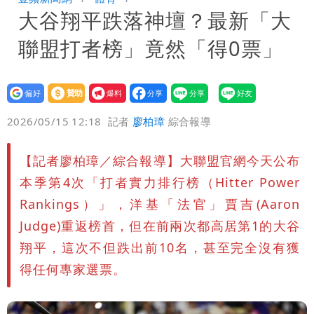
大谷翔平跌落神壇？最新「大
「終於能交代」 捐500萬獎學金延續愛
白海豚颱風逼近！鄭明典示警「恐遇黑潮
聯盟打者榜」竟然「得0票」
變強」 路徑分歧藏警訊：不利強度維持
設為
贊助
我要
偏好
壹蘋
爆料
2026/05/15 12:18
記者
廖柏璋
綜合報導
【記者廖柏璋／綜合報導】大聯盟官網今天公布
本季第4次「打者實力排行榜（Hitter Power
Rankings）」，洋基「法官」賈吉(Aaron
Judge)重返榜首，但在前兩次都高居第1的大谷
翔平，這次不但跌出前10名，甚至完全沒有獲
得任何專家選票。