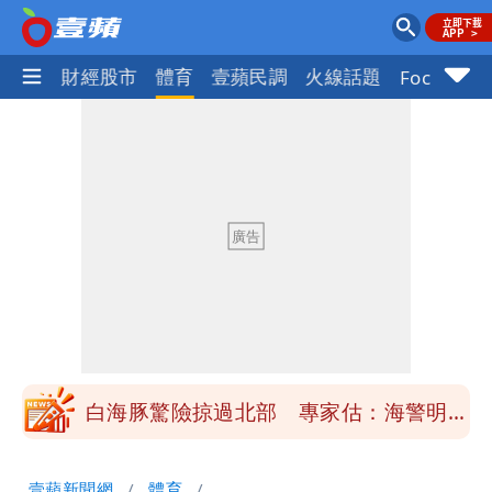
國際
財經股市
體育
壹蘋民調
火線話題
Focus+
「楊承勳」名字終於公開！被害人父淚喊
「終於能交代」 捐500萬獎學金延續愛
白海豚颱風逼近！鄭明典示警「恐遇黑潮
變強」 路徑分歧藏警訊：不利強度維持
高希均辭世享耆壽90歲 畢生推動閱讀
與進步觀念
內馬爾開到「寶可夢神包」後徹底入坑
砸重金再買一整桌卡盒
白海豚驚險掠過北部 專家估：海警明發
布 陸警可能相對低
「楊承勳」名字終於公開！被害人父淚喊
壹蘋新聞網
體育