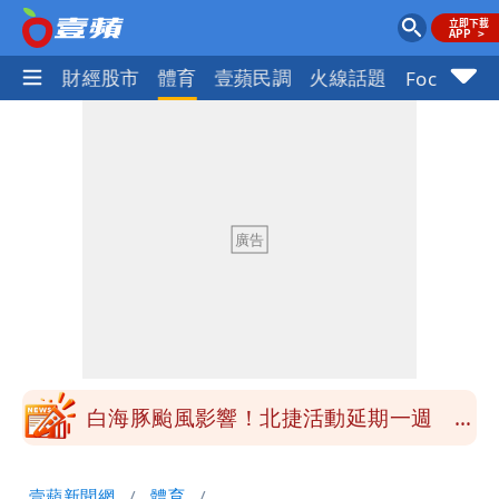
國際
財經股市
體育
壹蘋民調
火線話題
Focus+
白海豚颱風應變！超市、量販防颱備貨
180噸 買1送1開搶
徐佳青遭疑「5年爽花2300萬公帑」 本
人回應了
北市基隆路住宅火警 1老婦逃生不及葬
身火窟
王祖賢息影22年罕見現身機場 59歲零
修圖真實狀態曝光
白海豚颱風影響！北捷活動延期一週 貓
空纜車、小巨蛋全面戒備
苦苓拋震撼中國歷史言論！指唐朝根本不
壹蘋新聞網
體育