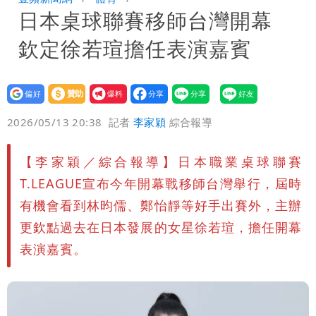
日本桌球聯賽移師台灣開幕
存在 再度被嗆：李白、杜甫用鮮卑文寫
白海豚颱風應變！超市、量販防颱備貨
欽定徐若瑄擔任表演嘉賓
詩？
180噸 買1送1開搶
徐佳青遭疑「5年爽花2300萬公帑」 本
人回應了
設為
贊助
我要
偏好
壹蘋
爆料
2026/05/13 20:38
記者
李家穎
綜合報導
【李家穎／綜合報導】日本職業桌球聯賽
T.LEAGUE宣布今年開幕戰移師台灣舉行，屆時
有機會看到林昀儒、鄭怡靜等好手出賽外，主辦
更欽點過去在日本發展的女星徐若瑄，擔任開幕
表演嘉賓。