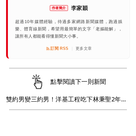
李家穎
作者簡介
超過10年媒體經驗，待過多家網路新聞媒體，跑過娛
樂、體育線新聞，希望用最簡單的文字「老嫗能解」，
讓所有人都能看得懂新聞大小事。
訂閱 RSS
更多文章
|
點擊閱讀下一則新聞
雙約男變三約男！洋基工程吃下林秉聖2年合約 戰神超暖背官司又送球員