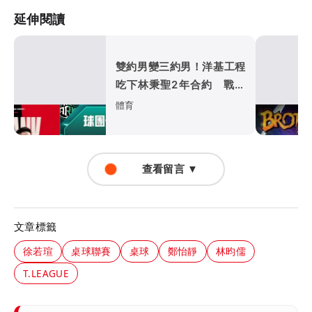
延伸閱讀
雙約男變三約男！洋基工程
吃下林秉聖2年合約 戰神
超暖背官司又送球員
體育
查看留言 ▼
文章標籤
徐若瑄
桌球聯賽
桌球
鄭怡靜
林昀儒
T.LEAGUE