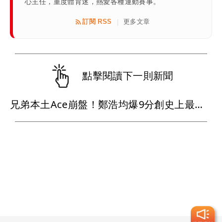
心主任，重度體育迷，熱愛各種運動賽事。
訂閱 RSS
更多文章
|
點擊閱讀下一則新聞
兄弟本土Ace崩盤！鄭浩均爆9分創史上最慘 火速下放二軍