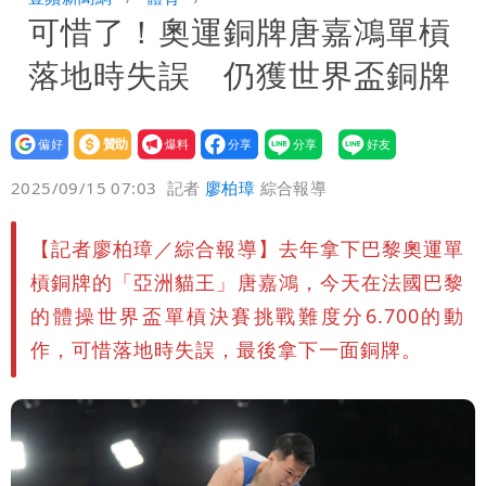
可惜了！奧運銅牌唐嘉鴻單槓
「終於能交代」 捐500萬獎學金延續愛
外送專法上路滿2週！Uber Eats曝外送
落地時失誤 仍獲世界盃銅牌
員收益變化
高希均辭世享耆壽90歲 畢生推動閱讀
與進步觀念
設為
贊助
我要
偏好
壹蘋
爆料
2025/09/15 07:03
記者
廖柏璋
綜合報導
【記者廖柏璋／綜合報導】去年拿下巴黎奧運單
槓銅牌的「亞洲貓王」唐嘉鴻，今天在法國巴黎
的體操世界盃單槓決賽挑戰難度分6.700的動
作，可惜落地時失誤，最後拿下一面銅牌。