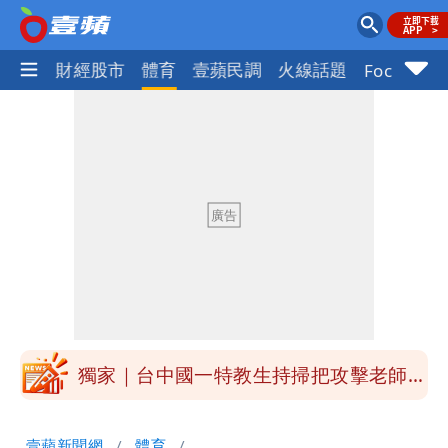
國際
財經股市
體育
壹蘋民調
火線話題
Focus+
外送專法上路滿2週！Uber Eats曝外送
員收益變化
高希均辭世享耆壽90歲 畢生推動閱讀
與進步觀念
內馬爾開到「寶可夢神包」後徹底入坑
砸重金再買一整桌卡盒
白海豚驚險掠過北部 專家估：海警明發
布 陸警可能相對低
獨家｜台中國一特教生持掃把攻擊老師
女師右眼虹膜斷裂恐失明
「楊承勳」名字終於公開！被害人父淚喊
壹蘋新聞網
體育