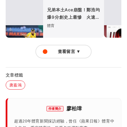
兄弟本土Ace崩盤！鄭浩均
爆9分創史上最慘 火速下
放二軍
體育
查看留言 ▼
文章標籤
唐嘉鴻
廖柏璋
作者簡介
超過20年體育新聞採訪經驗，曾任《蘋果日報》體育中