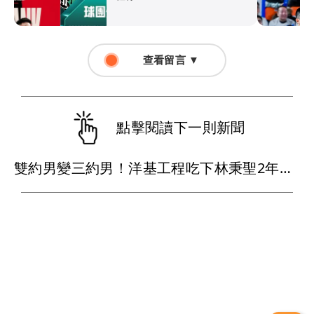
查看留言 ▼
點擊閱讀下一則新聞
雙約男變三約男！洋基工程吃下林秉聖2年合約 戰神超暖背官司又送球員