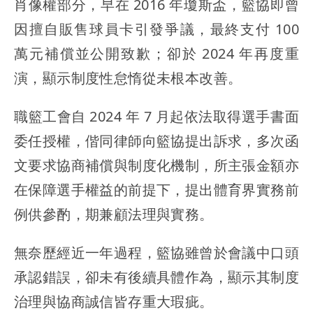
肖像權部分，早在 2016 年瓊斯盃，籃協即曾
因擅自販售球員卡引發爭議，最終支付 100
萬元補償並公開致歉；卻於 2024 年再度重
演，顯示制度性怠惰從未根本改善。
職籃工會自 2024 年 7 月起依法取得選手書面
委任授權，偕同律師向籃協提出訴求，多次函
文要求協商補償與制度化機制，所主張金額亦
在保障選手權益的前提下，提出體育界實務前
例供參酌，期兼顧法理與實務。
無奈歷經近一年過程，籃協雖曾於會議中口頭
承認錯誤，卻未有後續具體作為，顯示其制度
治理與協商誠信皆存重大瑕疵。