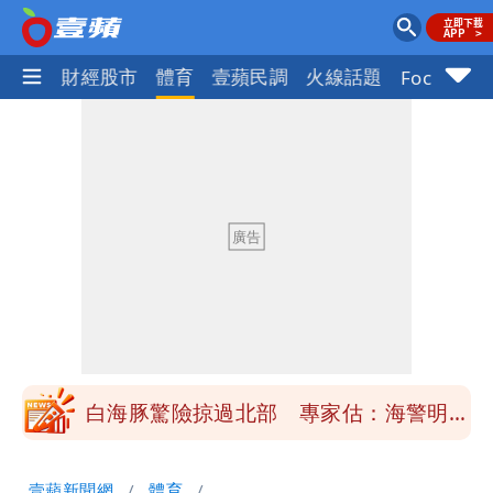
國際
財經股市
體育
壹蘋民調
火線話題
Focus+
「楊承勳」名字終於公開！被害人父淚喊
「終於能交代」 捐500萬獎學金延續愛
白海豚颱風逼近！鄭明典示警「恐遇黑潮
變強」 路徑分歧藏警訊：不利強度維持
高希均辭世享耆壽90歲 畢生推動閱讀
與進步觀念
內馬爾開到「寶可夢神包」後徹底入坑
砸重金再買一整桌卡盒
白海豚驚險掠過北部 專家估：海警明發
布 陸警可能相對低
「楊承勳」名字終於公開！被害人父淚喊
壹蘋新聞網
體育