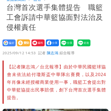
台灣首次選手集體提告 職籃
「終於能交代」 捐500萬獎學金延續愛
白海豚颱風逼近！鄭明典示警「恐遇黑潮
工會訴請中華籃協面對法治及
變強」 路徑分歧藏警訊：不利強度維持
侵權責任
設為
贊助
我要
偏好
壹蘋
爆料
2025/09/12 14:53
記者
陳志鴻
綜合報導
【記者陳志鴻／台北報導】由於中華民國籃球協
會未依法給付瓊斯盃中華隊出賽費，以及2024
年肖像未經授權商業使用一事，職籃工會提出對
中華籃協提出民事賠償，創下台灣首次選手集體
提告。