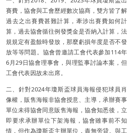
一、針對2018、2019、2023年球員瓊斯盃出
賽費，協會與工會歷經數次協商，雙方皆了解
過去之出賽費甚難計算，牽涉出賽費如何計
算，過去協會循往例發獎金是否納入計算，法
規規定有盈餘時發放，那麼虧損年度是否不發
放等等問題。協會曾邀請工會代表參加114年
6月29日協會理事會，與理監事討論本案，但
工會代表因故未出席。
二、針對2024年瓊斯盃球員海報侵犯球員肖
像權，販售海報非協會授意、主導，承辦賽事
單位未得協會同意販售海報，協會知悉後，立
即要求承辦單位下架海報，協會雖事前不知
情，但作為瓊斯盃主辦單位，責無旁貸。與工