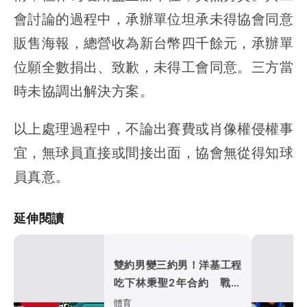
會討論的過程中，承辦單位坦承未得協會同意
販售海報，總營收為新台幣四千餘元，承辦單
位願全數捐出、致歉，未得工會同意。三方當
時未協調出解決方案。
以上處理過程中，不論出賽費或肖像權侵權事
宜，無球員直接或間接出面，協會無從得知球
員真意。
延伸閱讀
雙約男變三約男！洋基工程
吃下林秉聖2年合約 戰神
超暖背官司又送球員
體育