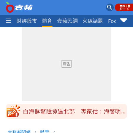
國際
財經股市
體育
壹蘋民調
火線話題
Focus+
「楊承勳」名字終於公開！被害人父淚喊
「終於能交代」 捐500萬獎學金延續愛
白海豚颱風逼近！鄭明典示警「恐遇黑潮
變強」 路徑分歧藏警訊：不利強度維持
高希均辭世享耆壽90歲 畢生推動閱讀
與進步觀念
內馬爾開到「寶可夢神包」後徹底入坑
砸重金再買一整桌卡盒
白海豚驚險掠過北部 專家估：海警明發
布 陸警可能相對低
「楊承勳」名字終於公開！被害人父淚喊
壹蘋新聞網
體育