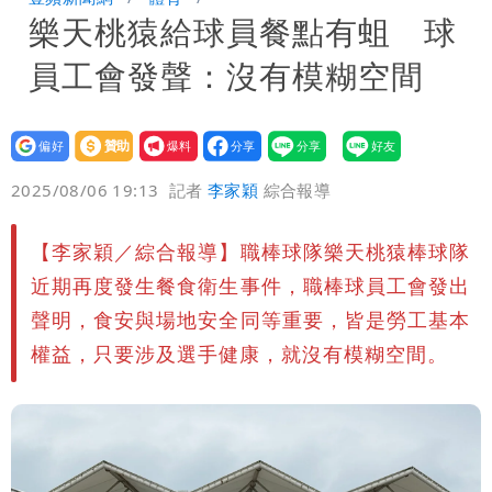
樂天桃猿給球員餐點有蛆 球
「終於能交代」 捐500萬獎學金延續愛
白海豚颱風逼近！鄭明典示警「恐遇黑潮
員工會發聲：沒有模糊空間
變強」 路徑分歧藏警訊：不利強度維持
設為
贊助
我要
偏好
壹蘋
爆料
2025/08/06 19:13
記者
李家穎
綜合報導
【李家穎／綜合報導】職棒球隊樂天桃猿棒球隊
近期再度發生餐食衛生事件，職棒球員工會發出
聲明，食安與場地安全同等重要，皆是勞工基本
權益，只要涉及選手健康，就沒有模糊空間。