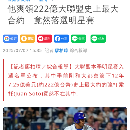
他爽領222億大聯盟史上最大
怪」：不像被害人
藍昔狂譙擋疫苗 慈濟真變「世紀大騙
合約 竟然落選明星賽
局」！網朝聖翻車文笑了
川普出重手！禁中國機器人、逆變器進
口 防北京滲透供應鏈
慈濟被騙10億！陳時中一語成讖 王必
設為
贊助
我要
偏好
壹蘋
爆料
2025/07/07 15:35
記者
廖柏璋
綜合報導
勝：時間久看出睿智
白海豚路徑「搖擺」 暴風圈估擦沿岸！
可能籠罩4縣市
白海豚4個關鍵時間點！專家：明晚起風
【記者廖柏璋／綜合報導】大聯盟本季明星賽入
選名單公布，其中季前剛和大都會簽下12年
雨最大
老公外遇修復內幕！欣西亞曬牽手照「2
7.25億美元(約222億台幣)史上最大約的強打索
托(Juan Soto)竟然不在其中。
人身體卻僵硬」
白海豚最快下午海警！大雨襲7縣市 明
恐發陸警
蔣萬安民調只贏5％「現任優勢去哪？」
媒體人嘆：真的該緊張了