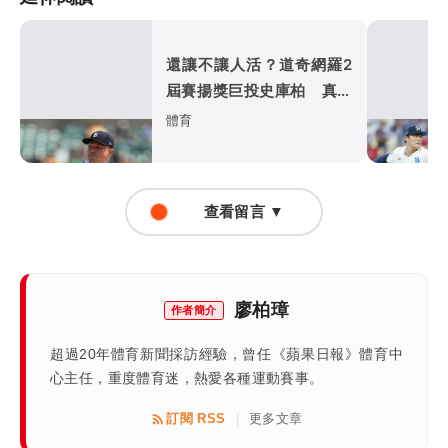
還讓不讓人活？道奇網羅2
屆賽揚獎巨投史庫柏 真的
是宇宙道奇
體育
查看留言 ▼
廖柏璋
作者簡介
超過20年體育新聞採訪經驗，曾任《蘋果日報》體育中
心主任，重度體育迷，熱愛各種運動賽事。
訂閱 RSS
更多文章
|