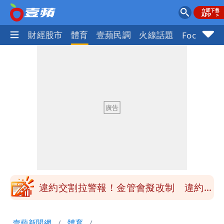
國際
財經股市
體育
壹蘋民調
火線話題
Focus+
白海豚最快下午海警！大雨襲7縣市 明
恐發陸警
蔣萬安民調只贏5％「現任優勢去哪？」
媒體人嘆：真的該緊張了
白海豚游進溫暖海域 對流一夕復活！鄭
明典曝後續變化
97萬網紅「肥大叔」驚傳猝逝！最後身
影曝 網驚覺不對
違約交割拉警報！金管會擬改制 違約1
次恐圈存
慈濟遭詐10億！律師看聲明揪「3點
壹蘋新聞網
體育