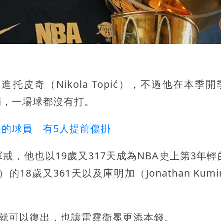
皮奇（Nikola Topić），不過他在本季開
銷，一場球都沒有打。
的球員 有5人提前傷掛
，他也以19歲又317天成為NBA史上第3年輕
）的18歲又361天以及庫明加（Jonathan Kumi
計就可以復出，也讓雷霆衛冕更添本錢。