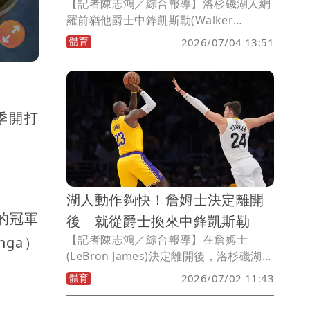
【記者陳志鴻／綜合報導】洛杉磯湖人網
羅前猶他爵士中鋒凱斯勒(Walker
Kessler)後，決定將剛執行下季球員選擇
體育
2026/07/04 13:51
權(810 萬美元)的中鋒艾頓(Deandre
Ayton)送往華盛頓巫師，換來後衛哈迪
(Jaden Hardy)與2個第2輪選秀權(2031
年與2032年)。
季開打
湖人動作夠快！詹姆士決定離開
的冠軍
後 就從爵士換來中鋒凱斯勒
【記者陳志鴻／綜合報導】在詹姆士
nga）
(LeBron James)決定離開後，洛杉磯湖人
美國時間週三通過1筆重磅交易，以及與3
體育
2026/07/02 11:43
名自由球員簽約，開始了重組陣容的進
程。