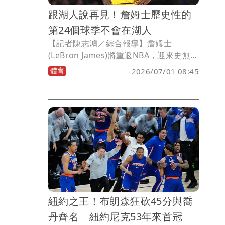
跟湖人說再見！詹姆士歷史性的
第24個球季不會在湖人
【記者陳志鴻／綜合報導】詹姆士
(LeBron James)將重返NBA，迎來史無前
例的第24個球季，但他不會再效力於洛杉
體育
2026/07/01 08:45
磯湖人了。
紐約之王！布朗森狂砍45分與喬
丹齊名 紐約尼克53年來首冠