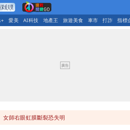
愛美
AI科技
地產王
旅遊美食
車市
打詐
指標
s+
送員收益變化
與進步觀念
 砸重金再買一整桌卡盒
發布 陸警可能相對低
 女師右眼虹膜斷裂恐失明