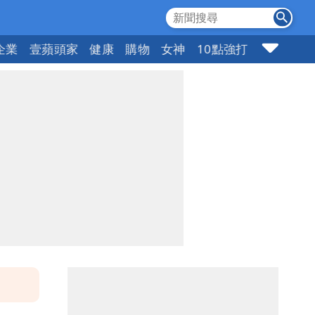
企業
壹蘋頭家
健康
購物
女神
10點強打