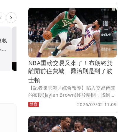
頓執
湖人動作夠快！詹姆士決定
往巫
後 就從爵士換來中鋒凱斯勒
體育
NBA重磅交易又來了！布朗終於
離開前往費城 喬治則是到了波
士頓
【記者陳志鴻／綜合報導】陷入交易傳聞
的布朗(Jaylen Brown)終於離開，找到了
新東家，波士頓塞爾提克美國時間週三同
體育
2026/07/02 11:09
意將這位前 NBA 總冠軍賽 MVP 送至費
城 76 人。