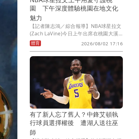
園 下午深度體驗桃園在地文化
魅力
【記者陳志鴻／綜合報導】NBA球星拉文
(Zach LaVine)今日上午出席在桃園大溪
笠復威斯汀度假酒店舉辦的「LoVine 桃
體育
2026/08/02 17:16
園(Love in Taoyuan)」公益交流活動，
用愛守護桃園，下午造訪大溪老街，深度
體驗桃園在地文化魅力。
有了新人忘了舊人？中鋒艾頓執
行球員選擇權後 遭湖人送往巫
師