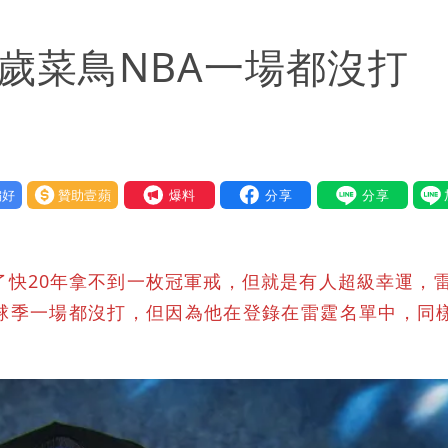
「終於能交代」 捐500萬獎學金延續愛
9歲菜鳥NBA一場都沒
送員收益變化
與進步觀念
好
贊助壹蘋
我要爆料
了快20年拿不到一枚冠軍戒，但就是有人超級幸運，雷
年菜鳥球季一場都沒打，但因為他在登錄在雷霆名單中，同