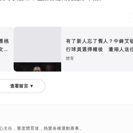
護桃
有了新人忘了舊人？中鋒艾
文化
行球員選擇權後 遭湖人送
師
體育
查看留言 ▼
中心主任，重度體育迷，熱愛各種運動賽事。