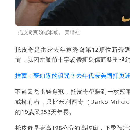
托皮奇爽領冠軍戒。 美聯社
托皮奇是雷霆去年選秀會第12順位新秀選進托
前，就因左膝前十字韌帶撕裂傷而整季報
推薦：夢幻隊的詛咒？去年代表美國打奧運
不過因為雷霆奪冠，托皮奇仍賺到一枚冠軍戒
戒擁有者，只比米利西奇（Darko Miličić
的19歲又253天年長。
托皮奇是身高198公分的高控衛，下季預