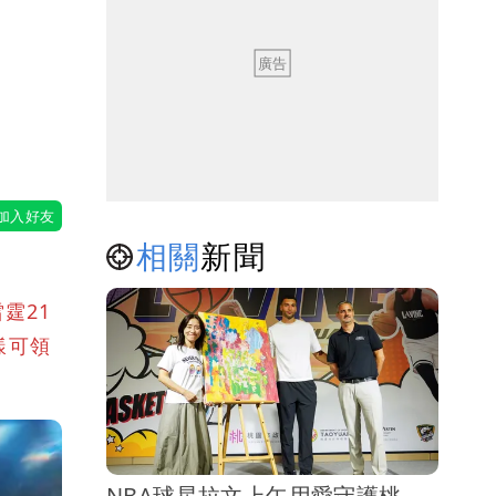
打
相關
新聞
霆21
樣可領
NBA球星拉文上午用愛守護桃