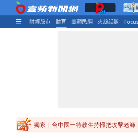
社會
國際
財經股市
體育
壹蘋民調
火線話題
Focu
外送專法上路滿2週！Uber Eats曝外
高希均辭世享耆壽90歲 畢生推動閱讀
內馬爾開到「寶可夢神包」後徹底入坑
白海豚驚險掠過北部 專家估：海警明
獨家｜台中國一特教生持掃把攻擊老師