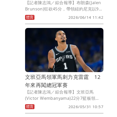
【記者陳志鴻／綜合報導】布朗森(Jalen
Brunson)狂砍45分，帶領紐約尼克以94
比90逆轉地主聖安東尼奧馬刺，以4比1奪
體育
2026/06/14 11:42
下總冠軍，這是尼克自1973年，53年後
再度奪冠，這也是隊史第3冠，布朗森沒
意外地獲選為總冠軍賽MVP(FMVP)。
文班亞馬領軍馬刺力克雷霆 12
年來再闖總冠軍賽
【記者陳志鴻／綜合報導】文班亞馬
(Victor Wembanyama)22分7籃板領
軍，聖安東尼奧馬刺在搶七大戰以111比
體育
2026/05/31 10:57
103勝出，中斷奧克拉荷馬雷霆衛冕之