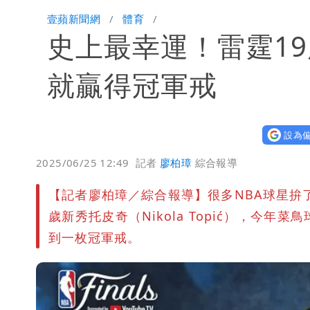
「楊承勳」名字終於公開！被害人父淚喊
壹蘋新聞網
體育
史上最幸運！雷霆1
外送專法上路滿2週！Uber Eats曝外
高希均辭世享耆壽90歲 畢生推動閱讀
就贏得冠軍戒
設為偏
2025/06/25 12:49
記者
廖柏璋
綜合報導
【記者廖柏璋／綜合報導】很多NBA球星拚
歲新秀托皮奇（Nikola Topić），今
到一枚冠軍戒。