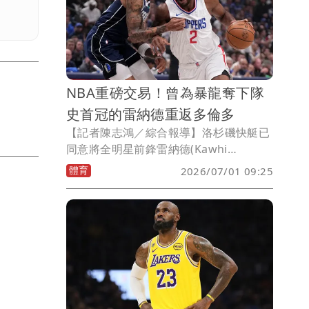
NBA重磅交易！曾為暴龍奪下隊
史首冠的雷納德重返多倫多
【記者陳志鴻／綜合報導】洛杉磯快艇已
同意將全明星前鋒雷納德(Kawhi
Leonard)交易至多倫多暴龍，換來英格
體育
2026/07/01 09:25
拉姆(Brandon Ingram)、迪克(Gradey
Dick)，2031 年和 2033 年不受保護的首
輪選秀權、2027 年首輪選秀權互換，以
及兩個第2輪選秀權。