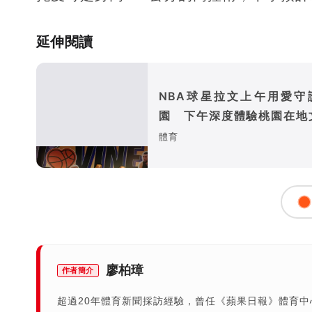
延伸閱讀
NBA球星拉文上午用愛守
園 下午深度體驗桃園在地
魅力
體育
廖柏璋
作者簡介
超過20年體育新聞採訪經驗，曾任《蘋果日報》體育