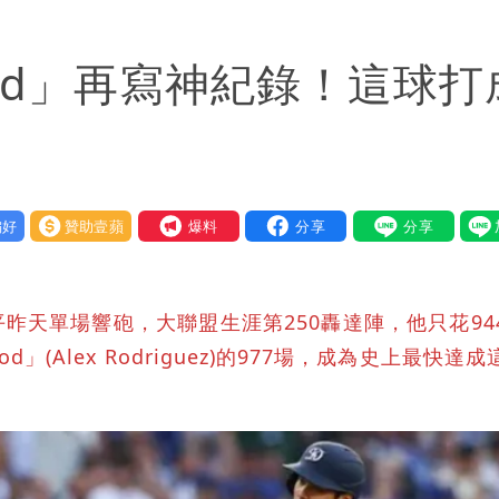
od」再寫神紀錄！這球打
好
贊助壹蘋
我要爆料
昨天單場響砲，大聯盟生涯第250轟達陣，他只花94
」(Alex Rodriguez)的977場，成為史上最快達