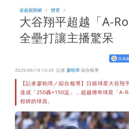
壹蘋新聞網
體育
大谷翔平超越「A-R
全壘打讓主播驚呆
設為偏
2025/06/16 10:33
記者
廖柏璋
綜合報導
【記者廖柏璋／綜合報導】日籍球星大谷翔平
達成「250轟+150盜」，超越傳奇球星「A-Rod
程碑的球員。