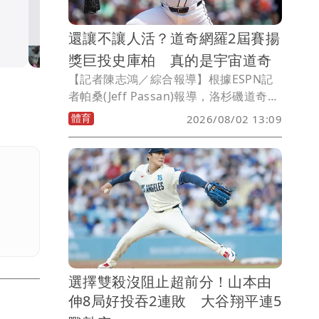
密特再見逆轉2分砲送道奇7連
還讓不讓人活？道奇網羅2屆賽揚
體育
獎巨投史庫柏 真的是宇宙道奇
【記者陳志鴻／綜合報導】根據ESPN記
者帕桑(Jeff Passan)報導，洛杉磯道奇在
美國時間週六晚間，從與底特律老虎的交
體育
2026/08/02 13:09
易中，獲得了兩屆美國聯盟賽揚獎得主史
庫柏(Tarik Skubal)。
選擇雙殺沒阻止超前分！山本由
伸8局好投吞2連敗 大谷翔平連5