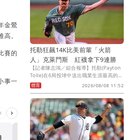
年金鶯
錄堆高。
托勒狂飆14K比美前輩「火箭
比賽的
人」克萊門斯 紅襪拿下9連勝
【記者陳志鴻／綜合報導】托勒(Payton
Tolle)在6局投球中送出職業生涯最高的
小事一
14次三振，阿布瑞尤(Wilyer Abreu)貢獻
體育
2026/08/08 11:52
3分打點，波士頓紅襪美國時間週五晚間
以13比1大勝奧克蘭運動家，取得9連勝，
可惜鄭宗哲在小聯盟努力，無緣參與。
下場
明星終結者廸亞茲放火！沃