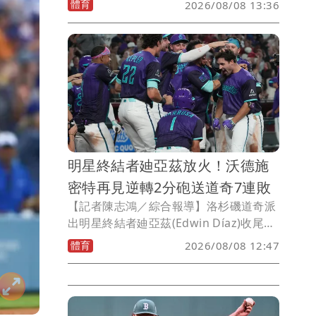
體育
2026/08/08 13:36
下場，底特律老虎最終2比5不敵舊金山巨
人。
明星終結者廸亞茲放火！沃德施
密特再見逆轉2分砲送道奇7連敗
【記者陳志鴻／綜合報導】洛杉磯道奇派
出明星終結者廸亞茲(Edwin Díaz)收尾，
卻是上場放火，被沃德施密特(Ryan
體育
2026/08/08 12:47
Waldschmidt)敲出超大號中外野再見逆
轉2分砲，道奇3比4敗給亞歷桑那響尾
蛇，苦吞7連敗，自從簽下賽揚巨投史庫
柏(Tarik Skubal)以來，還沒贏過球。