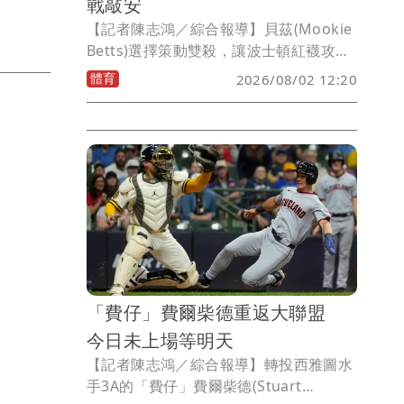
戰敲安
【記者陳志鴻／綜合報導】貝茲(Mookie
Betts)選擇策動雙殺，讓波士頓紅襪攻下
超前分，沒想到這1分就讓山本由伸8局好
體育
2026/08/02 12:20
投卻吞下2連敗，洛杉磯道奇2比3敗給紅
襪，加上密爾瓦基釀酒人贏球，道奇大聯
盟龍頭寶座被釀酒人擠下；大谷翔平連5
戰敲出安打。
「費仔」費爾柴德重返大聯盟
今日未上場等明天
【記者陳志鴻／綜合報導】轉投西雅圖水
手3A的「費仔」費爾柴德(Stuart