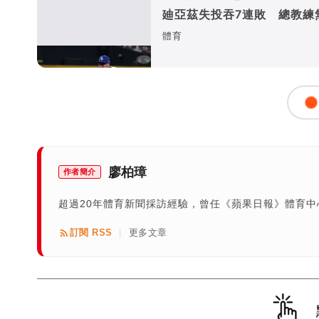
廸亞茲失投吞7連敗 總教練
體育
廖柏璋
作者簡介
超過20年體育新聞採訪經驗，曾任《蘋果日報》體育
訂閱 RSS
更多文章
|