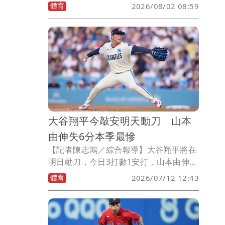
Fairchild)今日重返大聯盟，不過在今天
體育
2026/08/02 08:59
水手4比3擊敗明尼蘇達雙城的比賽中並未
上場，寄望明天水手與雙城的3連戰最後1
戰。
大谷翔平今敲安明天動刀 山本
由伸失6分本季最慘
【記者陳志鴻／綜合報導】大谷翔平將在
明日動刀，今日3打數1安打，山本由伸則
是狂失6分，本季最慘，洛杉磯道奇在主
體育
2026/07/12 12:43
場2比9被打爆，連續2天慘敗亞歷桑那響
尾蛇。