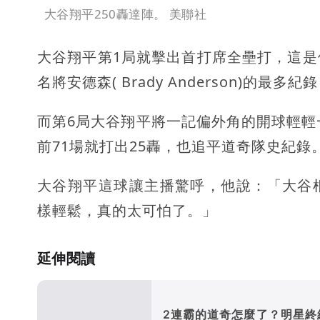
大谷翔平250轟達陣。 美聯社
大谷翔平第1局就擊出首打席全壘打，這是他
名將安德森( Brady Anderson)
而第6局大谷翔平將一記偏外角的開球輕輕
前71場就打出25轟，也追平道奇隊史紀錄
大谷翔平這球讓主播驚呼，他說：「大谷
樣輕鬆，真的太可怕了。」
延伸閱讀
2連霸的道奇怎麼了？明星終