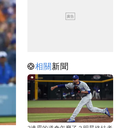
相關
新聞
2連霸的道奇怎麼了？明星終結者