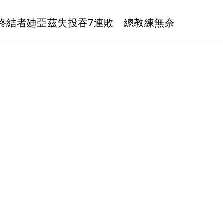
終結者廸亞茲失投吞7連敗 總教練無奈