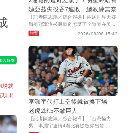
廸亞茲失投吞7連敗 總教練無奈
【記者陳志鴻／綜合報導】兩屆世界大賽
成
衛冕冠軍洛杉磯道奇怎麼了？道奇在美國
時間週五晚間的比賽中遭遇球季最長的7
體育
2026/08/08 15:42
連敗，令人震驚地崩盤。
4場就
成這項里
李灝宇代打上壘後就被換下場
老虎2比5不敵巨人
【記者陳志鴻／綜合報導】「台灣怪力
男」李灝宇連續4場比賽從板凳出發，今
天8局上代打，選到保送上壘後立刻被換