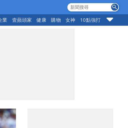
企業
壹蘋頭家
健康
購物
女神
10點強打