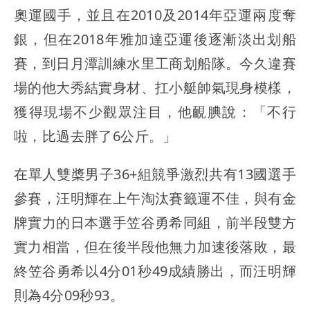
奧運國手，並且在2010及2014年亞運兩度奪
銀，但在2018年雅加達亞運後逐漸淡出划船
賽，到日月潭訓練水里工商划船隊。今久違賽
場的他大秀結實身材、扛小艇帥氣現身模樣，
獲得現場不少觀眾注目，他靦腆說：「不行
啦，比過去胖了6公斤。」
在單人雙槳男子36+組競爭激烈共有13國選手
參賽，汪明輝在上午淘汰賽籤運不佳，與有金
牌實力的日本選手笠谷勇希同組，前半段雙方
實力相當，但在後半段他無力加速後落敗，最
終笠谷勇希以4分01秒49成績勝出，而汪明輝
則為4分09秒93。