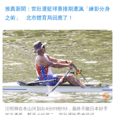
推薦新聞：世壯運籃球賽撞期遭諷「練影分身
之術」 北市體育局回應了！
汪明輝在冬山河划出4分09秒93，最終不敵日本好手
笠谷勇希，暫居小組第二。世壯運執委會提供