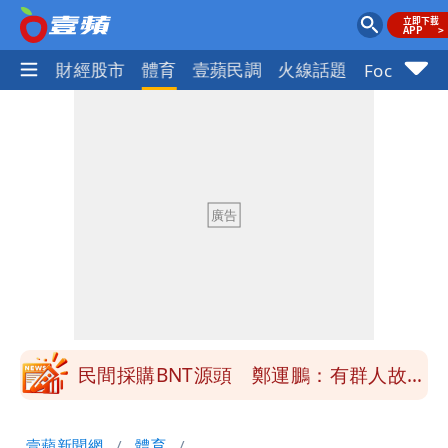
國際
財經股市
體育
壹蘋民調
火線話題
Focus+
女生一對A錯了嗎？環法女子自由車賽
男裁判勒令女選手「解衣」檢查
他二刷《蜘蛛人》一路劇透 周圍觀眾氣
炸開扁
白海豚發威！內褲掛陽台被吹走 議員神
回1句笑翻10萬人
桃園又要大停水！最長一早到晚上七點都
沒水用
民間採購BNT源頭 鄭運鵬：有群人故意
「洗腦台灣人兩觀念」
女生一對A錯了嗎？環法女子自由車賽
壹蘋新聞網
體育