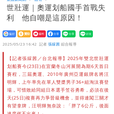
世壯運｜奧運划船國手首戰失
男裁判勒令女選手「解衣」檢查
他二刷《蜘蛛人》一路劇透 周圍觀眾氣
利 他自嘲是這原因！
炸開扁
設為
贊助
我要
偏好
壹蘋
爆料
2025/05/23 16:42
記者
張綵茜
綜合報導
【記者張綵茜／台北報導】2025年雙北世壯運
划船賽今(23日)在宜蘭冬山河展開為期6天首日
賽程，三屆奧運、2010年廣州亞運銀牌名將汪
明輝，上午率先在單人雙槳男子36+組淘汰賽登
場，可惜敗給同組日本選手笠谷勇希，必須在後
天(25日)複賽再力爭晉級機會，並得連闖三關才
有望拿牌，汪明輝無奈說：「胖了6公斤，後面
速度催不出來！」