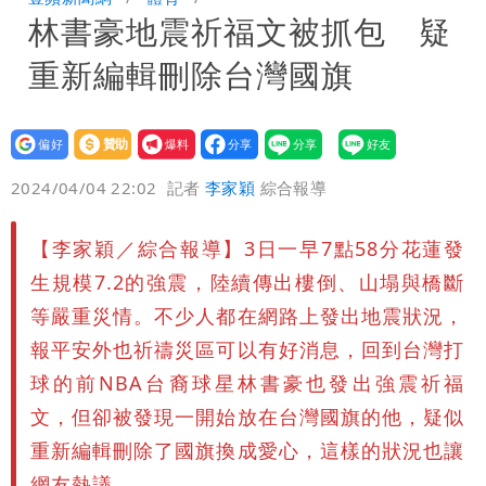
林書豪地震祈福文被抓包 疑
大潮 恐海水倒灌
澎湖13兒女擠住10坪屋 媽帶補助款離
重新編輯刪除台灣國旗
家！縣府出手了
經紀人強吻女藝人「我又沒伸舌頭」 連
法官都怒了：相當噁心
桃園復興宣布今停班課！全台放假情形一
設為
贊助
我要
偏好
壹蘋
爆料
2024/04/04 22:02
記者
李家穎
綜合報導
次看
慈濟遭詐10億 他點名顏博文下台：認
錯有那麼難嗎？
颱風相當有感！海警持續到明晨 北部風
【李家穎／綜合報導】3日一早7點58分花蓮發
生規模7.2的強震，陸續傳出樓倒、山塌與橋斷
雨這時才變小
五月天冠佑20歲女兒「遭AI假造不雅影
等嚴重災情。不少人都在網路上發出地震狀況，
報平安外也祈禱災區可以有好消息，回到台灣打
像」 憤怒發聲：已截圖
最新風雨預測！今天「9地區」達停班課
球的前NBA台裔球星林書豪也發出強震祈福
標準
白海豚走後 西南季風全面接管！未來一
文，但卻被發現一開始放在台灣國旗的他，疑似
重新編輯刪除了國旗換成愛心，這樣的狀況也讓
周溼答答
網友熱議。