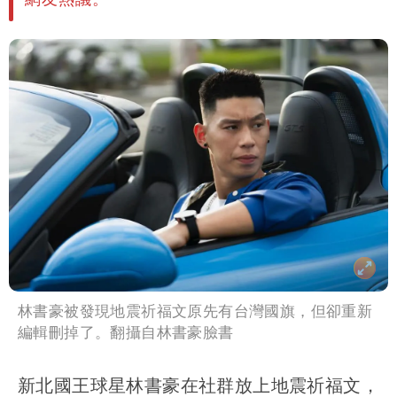
林書豪被發現地震祈福文原先有台灣國旗，但卻重新
編輯刪掉了。翻攝自林書豪臉書
新北國王球星林書豪在社群放上地震祈福文，