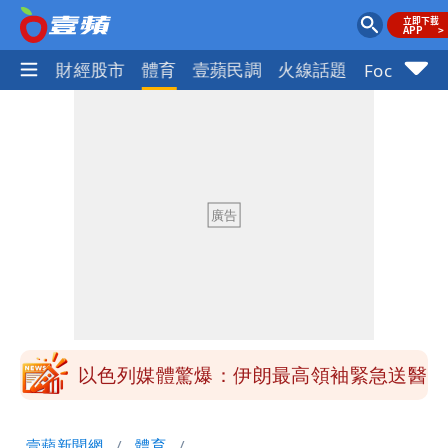
國際
財經股市
體育
壹蘋民調
火線話題
Focus+
最新風雨預測！今天「9地區」達停班課
標準
白海豚走後 西南季風全面接管！未來一
周溼答答
Tim哥慘成淹水戶 貨物及電腦全泡水！
他崩潰喊完蛋
黑面嫁女席開200桌搞成演唱會 她嫌高
調轉為感動「這是他愛我的方式」
以色列媒體驚爆：伊朗最高領袖緊急送醫
台北山區升級「大豪雨」！基隆北海岸逢
壹蘋新聞網
體育