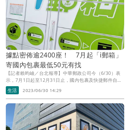
據點密佈逾2400座！ 7月起「i郵箱」
寄國內包裹最低50元有找
【記者賴昀岫／台北報導】中華郵政公司今（6/30）表
示，7月1日起至12月31日止，國內包裹及快捷郵件自郵
局窗口寄至「i郵箱」取件，每件依箱配表訂優惠資費再
生活
2023/06/30 14:29
折抵8元，國內包裹每件最低只要40元、國內快捷郵件每
件最低只要50元！