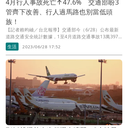
4月行人事故死亡↑47.6% 交通部盼3
管齊下改善、行人過馬路也別當低頭
族！
【記者賴昀岫／台北報導】交通部今（6/28）公布最新
道路交通安全統計數據，1至4月道路交通事故13萬3972
件、造成1,039人死亡，其中4月行人事故死亡31人，較
生活
2023/06/28 17:52
去年同期增加47.6%，交通部指出，《道路交通管理處罰
條例》修法新制，不停讓行人最高罰6000元等生效實施
後，搭配原本標準，執法效果應可預期，但部分是故源
於行人違規，未來也會加強宣導。