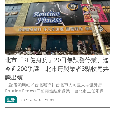
北市「RF健身房」20日無預警停業、迄
今近200爭議 北市府與業者3點收尾共
識出爐
【記者賴昀岫／台北報導】台北市大同區大型健身房
Routine Fitness日前突然結束營業，台北市主任消保官
楊麗萍今（6/30）表示，市府迄今受理消費申訴案123
生活
2023/06/30 21:01
件，警察局受理詐欺報案38件，勞動局受理勞資爭議案
32件，另稍早相關局處已與業者達成提供會籍資料等供