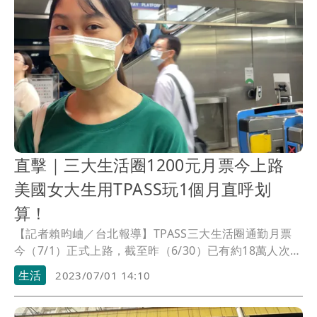
結會斷裂、沒辦法啟動理性思考，長期下來甚至對記
憶、專注、邏輯思考等能力都會受影響，成年後罹患憂
鬱症、心血管疾病等，所以家長的管教，必須建立前後
一致、溝通清楚的標準。
直擊｜三大生活圈1200元月票今上路
美國女大生用TPASS玩1個月直呼划
算！
【記者賴昀岫／台北報導】TPASS三大生活圈通勤月票
今（7/1）正式上路，截至昨（6/30）已有約18萬人次加
值設定通勤月票方案、售出10萬張TPASS票卡，更有從
生活
2023/07/01 14:10
美國返台旅遊的大學生，是聽到台灣友人推薦才購買，
直呼划算又方便。