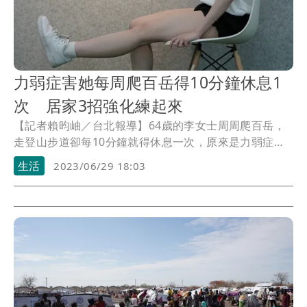
力弱症害她每周爬百岳得10分鐘休息1
次 居家3招強化練起來
【記者賴昀岫／台北報導】64歲的李女士周周爬百岳，
走登山步道卻每10分鐘就得休息一次，原來是力弱症作
祟，力弱症是指肌肉量正常，但肌肉力量下降或肌肉功
生活
2023/06/29 18:03
能降低，患者具有較高的體脂肪率、較粗的腰圍，透過
早期發現，能更有效評估預防會增加慢性疾病及死亡風
險的肌少症。