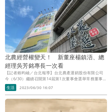
北農經營權變天！ 新董座楊鎮浯、總
經理吳芳銘專長一次看
【記者賴昀岫／台北報導】台北農產運銷股份有限公司
今（6/30）繼續召開第14屆第1次董事會選舉常務董事，
隨後召開本屆第1次常務董事會，由市府股權代表、前金
生活
2023/06/30 16:07
門縣長楊鎮浯當選董事長，其具整合與改建所需的溝通
協調能力；為隨後依公司法及公司章程規定，董事會通
過，由具備農政相關專長的吳芳銘擔任總經理。