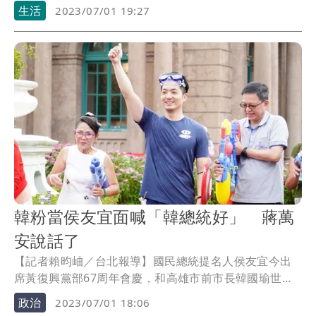
蛋已經臭掉，民眾黨主席柯文哲痛批，「這就是政府的
生活
2023/07/01 19:27
失能」，農委會副主委陳駿季今（7/1）受訪時直言，
「沒有辦法接受」，不過7月起進口雞蛋數會控制在1000
萬顆以下，多以液蛋進入加工系統做調度用，不會進到
通路給消費者；另，將依國內產銷情形持續辦理滾動倉
儲，建立安全庫存達6000萬顆。
韓粉當侯友宜面喊「韓總統好」 蔣萬
安說話了
【記者賴昀岫／台北報導】國民總統提名人侯友宜今出
席黃復興黨部67周年會慶，和高雄市前市長韓國瑜世紀
同框，針對支持者喊「韓總統」，台北市長蔣萬安說，
政治
2023/07/01 18:06
侯、韓共同出席這場活動，展現國民黨團結，共同目標