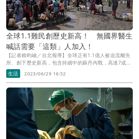
全球1.1難民創歷史新高！ 無國界醫生
喊話需要「這類」人加入！
【記者賴昀岫／台北報導】全球正有1.1億人被迫流離失
所、創下歷史新高，包含持續中的蘇丹內戰，高達7成醫
療建築在衝突中被破壞，就醫的患者中逾半數為槍傷，
生活
2023/06/29 16:52
而孟加拉的羅興亞難民議題也尚未解決，無國界醫生
（MSF）前往前線提供兒科、營養不良和孕產婦醫療服
務，並開設行動診所，為流離失所者提供醫療和水利衛
生服務。