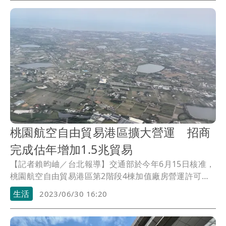
退款，及會員取回置物櫃中私人物品途徑等3點共識。
桃園航空自由貿易港區擴大營運 招商
完成估年增加1.5兆貿易
【記者賴昀岫／台北報導】交通部於今年6月15日核准，
桃園航空自由貿易港區第2階段4棟加值廠房營運許可，
預計7月12日正式啟用，將可提供3.4萬坪營運面積供業
生活
2023/06/30 16:20
者進駐，全數完成招商後，再增加25家港區事業進駐、
額外帶動5000個就業機會，並增加每年1.5兆元的貿易
額。