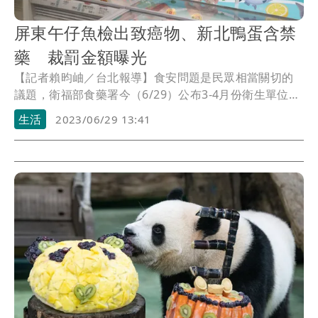
屏東午仔魚檢出致癌物、新北鴨蛋含禁
藥 裁罰金額曝光
【記者賴昀岫／台北報導】食安問題是民眾相當關切的
議題，衛福部食藥署今（6/29）公布3-4月份衛生單位檢
測禽畜水產品藥物殘留結果，其中屏東縣衛生局在1款鮮
生活
2023/06/29 13:41
魚午仔魚中抽到致癌物「還原型孔雀綠」、新北市衛生
局則在鴨蛋中驗到「乃卡巴精」，依規定均不得檢出。