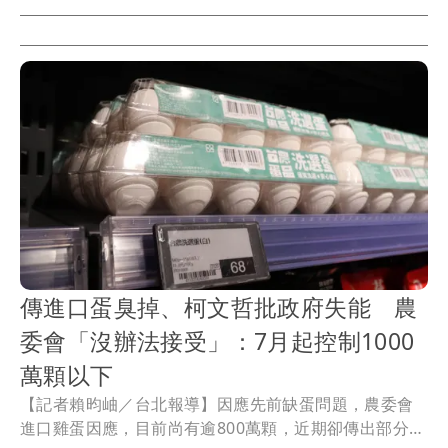
雄捷運約1.2萬人次。目前遇到比較多的問題，是部分民
眾不清楚使用TPASS要走專用通道；另也發生民眾搭乘
至生活圈以外，因越區出現被扣款，提醒民眾留意。
傳進口蛋臭掉、柯文哲批政府失能 農
委會「沒辦法接受」：7月起控制1000
萬顆以下
【記者賴昀岫／台北報導】因應先前缺蛋問題，農委會
進口雞蛋因應，目前尚有逾800萬顆，近期卻傳出部分雞