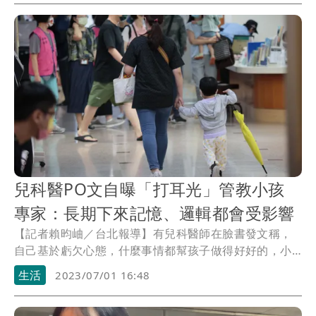
關抽水站依照規定啟動操作，雨水下水道尾管也良好，
未來也會請水利處留意。
兒科醫PO文自曝「打耳光」管教小孩
專家：長期下來記憶、邏輯都會受影響
【記者賴昀岫／台北報導】有兒科醫師在臉書發文稱，
自己基於虧欠心態，什麼事情都幫孩子做得好好的，小
孩因此變得沒有生活能力，讓他開始用打耳光等嚴厲方
生活
2023/07/01 16:48
式管教；兒童青少年精神科專家對此表示，大腦有自我
保護機制，當外在壓力大到一定程度，大腦與身體的連