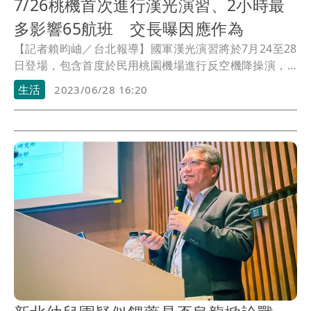
7/26桃機首次進行漢光演習、2小時最
多影響65航班 交長曝因應作為
【記者賴昀岫／台北報導】國軍漢光演習將於7月24至28
日登場，包含首度於民用桃園機場進行反空機降操演，
交通部長王國材指出，其中26日將影響桃園機場，預計2
生活
2023/06/28 16:20
小時內最多影響65航班，目前規劃透過起降時間分散，
並與軍方討論南跑道是否可伺機起降等方式因應。