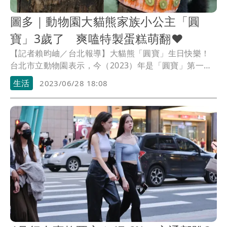
圖多｜動物園大貓熊家族小公主「圓
寶」3歲了 爽嗑特製蛋糕萌翻❤️
【記者賴昀岫／台北報導】大貓熊「圓寶」生日快樂！
台北市立動物園表示，今（2023）年是「圓寶」第一次
獨自過生日，因為牠在2歲半時開始獨立生活，之前的1
生活
2023/06/28 18:08
歲和2歲生日都有媽媽陪伴。大貓熊館的保育員們特別以
冰塊為基底，搭配葡萄、紅蘿蔔、奇異果、甘蔗、鳳梨
等，製作了消暑又美味的行為豐富化食物替圓寶慶生。