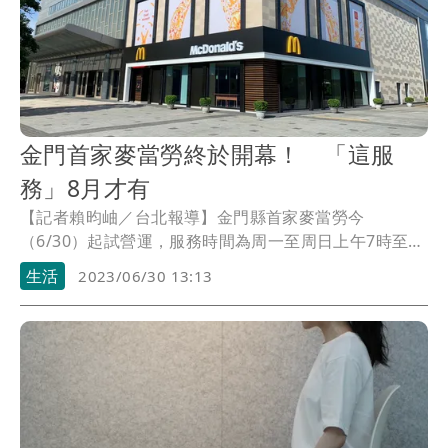
金門首家麥當勞終於開幕！ 「這服
務」8月才有
【記者賴昀岫／台北報導】金門縣首家麥當勞今
（6/30）起試營運，服務時間為周一至周日上午7時至晚
上9時，用餐區共設有74個座位，並將於8月中旬啟動歡
生活
2023/06/30 13:13
樂送服務，首波計時人員及正職服務員等40的職缺，求
職者中更有先前離職的麥胞，以及金門大學、金門農工
等校的學生。