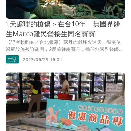
1天處理的槍傷＞在台10年 無國界醫
生Marco難民營接生同名寶寶
【記者賴昀岫／台北報導】蘇丹內戰烽火連天，衝突使
醫療設施被迫關閉，2度前往南蘇丹，擔任無國界醫師的
小兒外科與傷科醫師夏肇聰（Marco）說，在那裡1天經
生活
2023/06/29 16:04
手的槍傷個案，在台灣10年都沒這麼多；也因為他是難
民營中唯一的外科醫師，除要24小時待命外，還要能急
中生智想克服設備的限制，而他也曾替1名難產的婦女接
生，產婦告訴他，「因為是你用你的手把小孩帶到這個
世界上的」，所以也將孩子取名為「Marco」。