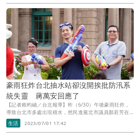
就是團結勝選贏回執政。
豪雨狂炸台北抽水站卻沒開挨批防汛系
統失靈 蔣萬安回應了
【記者賴昀岫／台北報導】昨（6/30）午後豪雨狂炸，
導致台北市多處出現積水，然民進黨北市議員顏若芳在
臉書指出，打開行動防災監控系統，發現發現大同區六
生活
2023/07/01 17:42
館抽水站等4處抽水站均未打開，痛批市府自動化防汛系
統大失靈。台北市長蔣萬安今（7/1）回應，第一時間相