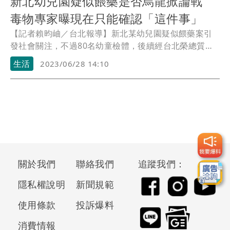
新北幼兒園疑似餵藥是否烏龍掀論戰
毒物專家曝現在只能確認「這件事」
【記者賴昀岫／台北報導】新北某幼兒園疑似餵藥案引
發社會關注，不過80名幼童檢體，後續經台北榮總質譜
儀檢驗，未檢出巴比妥，幼教團體稱其為「烏龍事
生活
2023/06/28 14:10
件」。北榮毒物科主任楊振昌今（6/28）說，目前在液
相層析質譜儀(LC-MS)確實未檢出，科學證據看來現在是
沒有，不過是自始自終都沒有，或經過太久驗不出來，
就沒辦法知道，但是否為烏龍事件則無法評論。
關於我們
聯絡我們
追蹤我們：
隱私權說明
新聞規範
使用條款
投訴爆料
消費情報