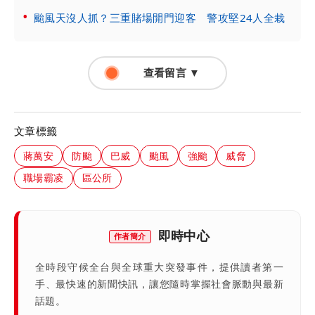
颱風天沒人抓？三重賭場開門迎客 警攻堅24人全栽
查看留言 ▼
文章標籤
蔣萬安
防颱
巴威
颱風
強颱
威脅
職場霸凌
區公所
即時中心
作者簡介
全時段守候全台與全球重大突發事件，提供讀者第一
手、最快速的新聞快訊，讓您隨時掌握社會脈動與最新
話題。