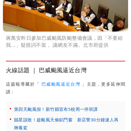
蔣萬安昨日參加巴威颱風防颱整備會議，因「不要給
我...」疑措詞不當， 讓網友不滿。北市府提供
火線話題 ｜ 巴威颱風逼近台灣
這篇報導屬於「
巴威颱風逼近台灣
」主題，更多延伸閱
讀：
第四天颱風假！新竹縣宣布5校周一停班課
賊星該敗！趁颱風天偷鋁門窗 新店警30分鐘逮人再
揪毒駕