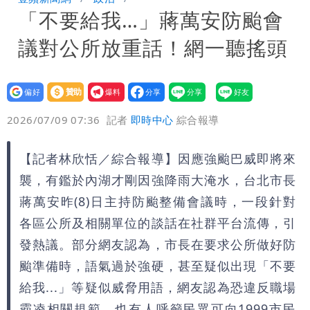
「不要給我…」蔣萬安防颱會
券
慈濟買BNT遭詐10億元 蔡英文：政府
議對公所放重話！網一聽搖頭
很多謹慎判斷當時未被理解
設為
贊助
我要
偏好
壹蘋
爆料
2026/07/09 07:36
記者
即時中心
綜合報導
【記者林欣恬／綜合報導】因應強颱巴威即將來
襲，有鑑於內湖才剛因強降雨大淹水，台北市長
蔣萬安昨(8)日主持防颱整備會議時，一段針對
各區公所及相關單位的談話在社群平台流傳，引
發熱議。部分網友認為，市長在要求公所做好防
颱準備時，語氣過於強硬，甚至疑似出現「不要
給我...」等疑似威脅用語，網友認為恐違反職場
霸凌相關規範，也有人呼籲民眾可向1999市民