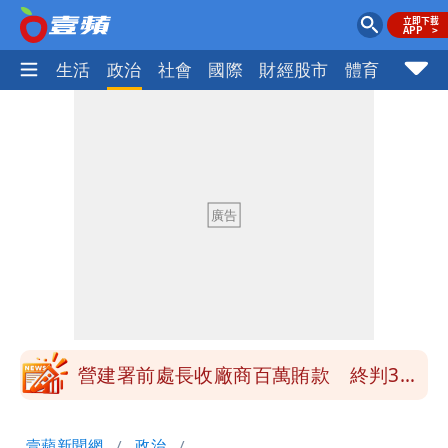
樂時尚
生活
政治
社會
國際
財經股市
體育
壹蘋民
高鐵「半導體列車」開跑！1招可拿優惠
券
慈濟買BNT遭詐10億元 蔡英文：政府
很多謹慎判斷當時未被理解
買BNT疫苗被詐10億元 慈濟3點聲明：
不排除民事訴訟求償
「陳時中怎麼有臉發文」 李明璇：讓詐
團有機會詐騙慈濟的就是民進黨
營建署前處長收廠商百萬賄款 終判3年
8月將入監
高鐵「半導體列車」開跑！1招可拿優惠
壹蘋新聞網
政治