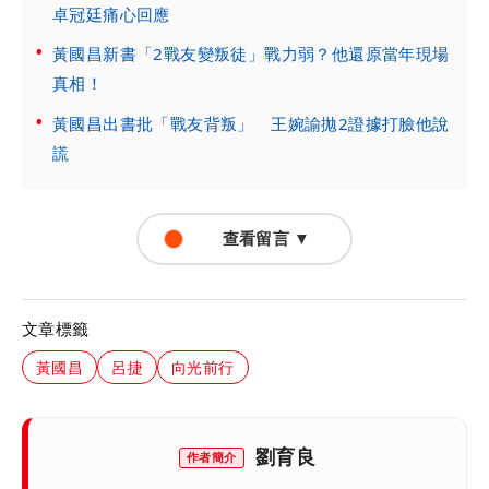
卓冠廷痛心回應
黃國昌新書「2戰友變叛徒」戰力弱？他還原當年現場
真相！
黃國昌出書批「戰友背叛」 王婉諭拋2證據打臉他說
謊
查看留言 ▼
文章標籤
黃國昌
呂捷
向光前行
劉育良
作者簡介