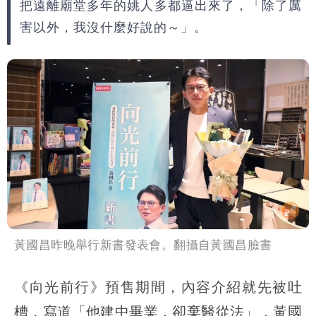
把遠離廟堂多年的姚人多都逼出來了，「除了厲
害以外，我沒什麼好說的～」。
黃國昌昨晚舉行新書發表會。翻攝自黃國昌臉書
《向光前行》預售期間，內容介紹就先被吐
槽，寫道「他建中畢業，卻棄醫從法」，黃國