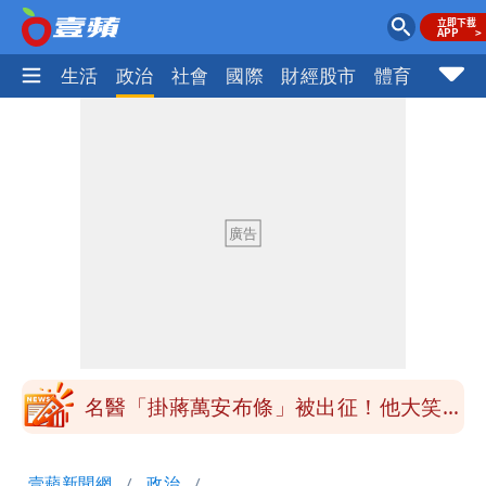
樂時尚
生活
政治
社會
國際
財經股市
體育
壹蘋民
白海豚「大轉彎」機率非常小！明強度有
變化
楊千霈一打二帶女兒出國 崩潰哭得極狼
狽
白海豚颱風來襲！北市開放3區疏散門紅
黃線停車
白海豚今防豪雨、38度高溫！雙眼牆致
「海豚跳」
名醫「掛蔣萬安布條」被出征！他大笑：
每天看診到半夜
慈濟爆世紀大騙局 AIT發文高級酸！他
壹蘋新聞網
政治