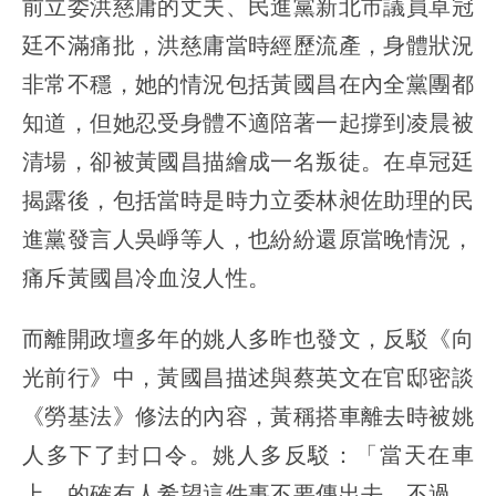
前立委洪慈庸的丈夫、民進黨新北市議員卓冠
廷不滿痛批，洪慈庸當時經歷流產，身體狀況
非常不穩，她的情況包括黃國昌在內全黨團都
知道，但她忍受身體不適陪著一起撐到凌晨被
清場，卻被黃國昌描繪成一名叛徒。在卓冠廷
揭露後，包括當時是時力立委林昶佐助理的民
進黨發言人吳崢等人，也紛紛還原當晚情況，
痛斥黃國昌冷血沒人性。
而離開政壇多年的姚人多昨也發文，反駁《向
光前行》中，黃國昌描述與蔡英文在官邸密談
《勞基法》修法的內容，黃稱搭車離去時被姚
人多下了封口令。姚人多反駁：「當天在車
上，的確有人希望這件事不要傳出去。不過，