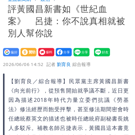
評黃國昌新書如《世紀血
笑：真的很會
白海豚大亂！航空66架次取消、船班39
案》 呂捷：你不說真相就被
航次停航
姜厚任不信嫩女友「辣手摧花」 創演藝
別人幫你說
工會最遺憾1事
白海豚勾到「台灣陸地」了！雙眼牆旋
設為
贊助
我要
繞 路徑擺盪
特斯拉衝夜市…猛撞12車！民眾嚇「賓士
偏好
壹蘋
爆料
2026/06/06 14:52
記者
劉育良
綜合報導
救好幾條人命」
他揭日本捐AZ疫苗秘辛「專為台生
【劉育良／綜合報導】民眾黨主席黃國昌新書
產」：終還陳時中清白
白海豚「大轉彎」機率非常小！明強度有
《向光前行》，從預售開始就爭議不斷，近日更
變化
楊千霈一打二帶女兒出國 崩潰哭得極狼
因為描述2018年時代力量立委們抗議《勞基
法》修法經歷而飽受抨擊，甚至修法期間密會時
狽
任總統蔡英文的描述也被時任總統府副秘書長姚
人多駁斥。補教名師呂捷表示，黃國昌這本書竟