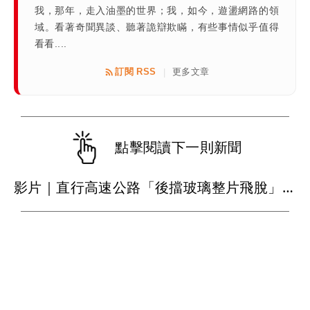
我，那年，走入油墨的世界；我，如今，遊盪網路的領
域。看著奇聞異談、聽著詭辯欺瞞，有些事情似乎值得
看看....
訂閱 RSS
更多文章
|
點擊閱讀下一則新聞
影片｜直行高速公路「後擋玻璃整片飛脫」 後車慘遭比亞迪擊落