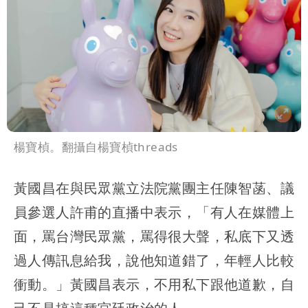
楊寶楨。翻攝自楊寶楨threads
黃國昌在與民眾黨立法院黨團主任陳智菡、議
員參選人許甫的直播中表示，「有人在媒體上
面，罵台灣民眾黨，罵得很大聲，私底下又透
過人傳訊息給我，說他知道錯了，年輕人比較
衝動。」黃國昌表示，不用私下跟他道歉，自