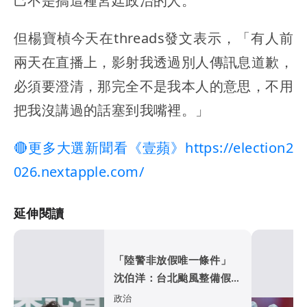
己不是搞這種宮廷政治的人。
但楊寶楨今天在threads發文表示，「有人前
兩天在直播上，影射我透過別人傳訊息道歉，
必須要澄清，那完全不是我本人的意思，不用
把我沒講過的話塞到我嘴裡。」
🔴更多大選新聞看《壹蘋》https://election2
026.nextapple.com/
延伸閱讀
「陸警非放假唯一條件」
沈伯洋：台北颱風整備假應
標準一致
政治