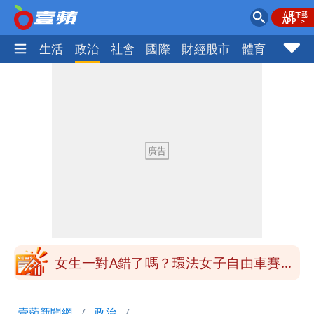
樂時尚
生活
政治
社會
國際
財經股市
體育
壹蘋民
台北今天竟沒颱風假 沈伯洋競選總幹事
痛罵「蔣萬安無能無恥」
白海豚發威！內褲掛陽台被吹走 議員神
回1句笑翻10萬人
桃園又要大停水！最長一早到晚上七點都
沒水用
民間採購BNT源頭 鄭運鵬：有群人故意
「洗腦台灣人兩觀念」
女生一對A錯了嗎？環法女子自由車賽
男裁判勒令女選手「解衣」檢查
有人利用「上人」掏空慈濟？ 張景森提2
壹蘋新聞網
政治