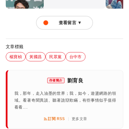
查看留言 ▼
文章標籤
楊寶楨
黃國昌
民眾黨
台中市
劉育良
作者簡介
我，那年，走入油墨的世界；我，如今，遊盪網路的領
域。看著奇聞異談、聽著詭辯欺瞞，有些事情似乎值得
看看....
訂閱 RSS
更多文章
|