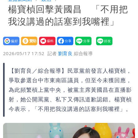
楊寶楨回擊黃國昌 「不用把
建議：這是保護慈濟
台北今天竟沒颱風假 沈伯洋競選總幹事
我沒講過的話塞到我嘴裡」
痛罵「蔣萬安無能無恥」
白海豚發威！內褲掛陽台被吹走 議員神
回1句笑翻10萬人
設為
贊助
我要
偏好
壹蘋
爆料
2026/05/17 17:52
記者
劉育良
綜合報導
【劉育良／綜合報導】民眾黨前發言人楊寶楨，
爭取參選台中市東南區議員，但至今未獲回應，
為此頻繁槓上黨中央，被黨主席黃國昌在直播影
射，她公開罵黨、私下又傳訊道歉認錯。楊寶楨
今表示，「不用把我沒講過的話塞到我嘴裡」。