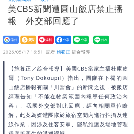
美CBS新聞遭圓山飯店禁止播
恐下500毫米
白海豚接近「北台灣大雨特報」 氣象
報 外交部回應了
署：本島陸警機率低
影片｜颱風接近硬闖海邊觀浪「4口
家-1」 9歲兒捲入海裡消失了
設為
贊助
我要
偏好
壹蘋
爆料
2026/05/17 16:51
記者
施養正
綜合報導
【施養正／綜合報導】美國CBS當家主播杜庫皮
爾（Tony Dokoupil）指出，團隊在下榻的圓
山飯店播報有關「川習會」的新聞之後，被飯店
經理告知「不能在物業範圍內報導任何政治內
容」。我國外交部對此回應，經向相關單位瞭
解，此案為媒體團隊於旅宿空間內進行拍攝及連
線作業，因涉及住客安寧、隱私維護及場地管理
程序等產生的溝通誤解。