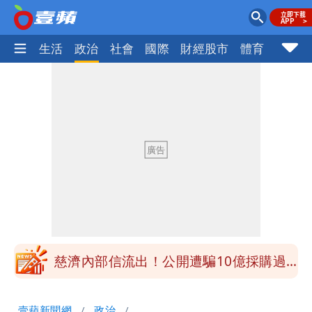
樂時尚
生活
政治
社會
國際
財經股市
體育
壹蘋民
白海豚接近「北台灣大雨特報」 氣象
署：本島陸警機率低
影片｜颱風接近硬闖海邊觀浪「4口
家-1」 9歲兒捲入海裡消失了
買BNT遭詐10億元 王尚智疑「慈濟決
策高層牽涉其中」才不提告
柯文哲陪媽媽過父親節 分享「爸爸留給
我最重要的一課」
慈濟內部信流出！公開遭騙10億採購過
程
白海豚颱風來了！8地大雨特報 24小時
壹蘋新聞網
政治