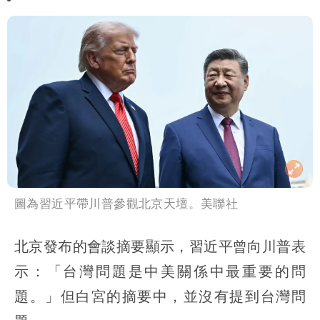
雨這時才變小
五月天冠佑20歲女兒「遭AI假造不雅影
像」 憤怒發聲：已截圖
最新風雨預測！今天「9地區」達停班課
標準
姜厚任自爆「和女友前夫是好友」 駁斥
小三傳言：你在講三小？
圖為習近平帶川普參觀北京天壇。美聯社
北京發布的會談摘要顯示，習近平曾向川普表
示：「台灣問題是中美關係中最重要的問
題。」但白宮的摘要中，並沒有提到台灣問