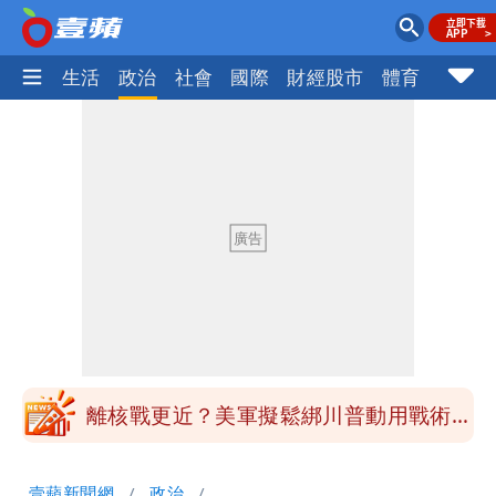
樂時尚
生活
政治
社會
國際
財經股市
體育
壹蘋民
最新風雨預測！今天「9地區」達停班課
標準
姜厚任自爆「和女友前夫是好友」 駁斥
小三傳言：你在講三小？
姜厚任女友3碩1博都在騙？ 精神科醫
師：「幻謊者」無法治
木瓜霞｜姜厚任戀上奇女子撞哏「香港爺
孫戀」 75歲男星傻淪小王一場空
離核戰更近？美軍擬鬆綁川普動用戰術性
核武
白海豚走後 西南季風全面接管！未來一
壹蘋新聞網
政治