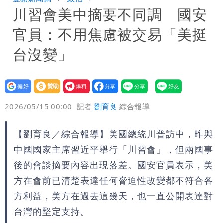
川習會美中摘要不同調 國安
周溼答答
Tim哥慘成淹水戶 貨物及電腦全泡水！
官員：不用焦慮被交易「美挺
他崩潰喊完蛋
黑面嫁女席開200桌搞成演唱會 她嫌高
台沒變」
調轉為感動「這是他愛我的方式」
以色列媒體驚爆：伊朗最高領袖緊急送醫
設為
贊助
我要
台北山區升級「大豪雨」！基隆北海岸逢
偏好
壹蘋
爆料
2026/05/15 00:00
記者
劉育良
綜合報導
大潮 恐海水倒灌
澎湖13兒女擠住10坪屋 媽帶補助款離
【劉育良／綜合報導】美國總統川普訪中，昨與
家！縣府出手了
經紀人強吻女藝人「我又沒伸舌頭」 連
中國國家主席習近平舉行「川習會」，但兩國事
法官都怒了：相當噁心
桃園復興宣布今停班課！全台放假情形一
後的會談摘要內容出現落差。國安官員表示，美
方在會前已清楚表達任何脅迫性改變都不符合各
次看
慈濟遭詐10億 他點名顏博文下台：認
方利益，美方在過去這幾天，也一直公開表達對
台灣的堅定支持。
錯有那麼難嗎？
颱風相當有感！海警持續到明晨 北部風