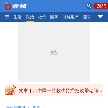
樂時尚
生活
政治
社會
國際
財經股市
體育
壹蘋民
外送專法上路滿2週！Uber Eats曝外送
員收益變化
高希均辭世享耆壽90歲 畢生推動閱讀
與進步觀念
內馬爾開到「寶可夢神包」後徹底入坑
砸重金再買一整桌卡盒
白海豚驚險掠過北部 專家估：海警明發
布 陸警可能相對低
獨家｜台中國一特教生持掃把攻擊老師
女師右眼虹膜斷裂恐失明
「楊承勳」名字終於公開！被害人父淚喊
壹蘋新聞網
政治