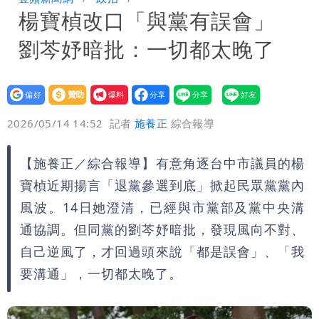
楊寶楨改口「與黨有誤會」
「終於能交代」 捐500萬獎學金延續愛
外送專法上路滿2週！Uber Eats曝外送
劉芩妤暗批：一切都太晚了
員收益變化
高希均辭世享耆壽90歲 畢生推動閱讀
與進步觀念
設為
贊助
我要
偏好
壹蘋
爆料
2026/05/14 14:52
記者
施養正
綜合報導
【施養正／綜合報導】有意角逐台中市議員的楊
寶楨近期揚言「退黨參選到底」掀起民眾黨黨內
風波。14日她澄清，已經與市黨部及黨中央溝
通協調。但同黨的劉芩妤暗批，發現風向不對、
自己逆風了，才回過頭來說「都是誤會」、「我
要溝通」，一切都太晚了。