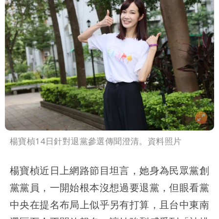
楊寶楨14日針對退黨參選傳聞澄清。資料照片
楊寶楨近日上網路節目坦言，她身為民眾黨創
黨黨員，一開始根本沒想過要退黨，但眼看黨
中央在提名布局上似乎另有打算，且台中東南