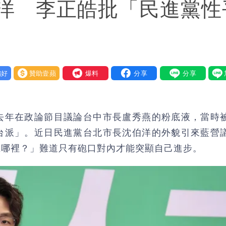
洋 李正皓批「民進黨性
好
贊助壹蘋
我要爆料
去年在政論節目議論台中市長盧秀燕的粉底液，當時
台派」。近日民進黨台北市長沈伯洋的外貌引來藍營
在哪裡？」難道只有砲口對內才能突顯自己進步。