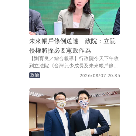
未來帳戶條例送達 政院：立院
侵權將採必要憲政作為
【劉育良／綜合報導】行政院今天下午收
到立法院《台灣兒少成長及未來帳戶條
例》三讀函文，政院發言人李慧芝表示，
政治
2026/08/07 20:35
對於立法院逾越憲政份際，侵害政院提出
施政方針及編製預算等憲法權力的作法，
政院將採取必要的憲政作為，維護憲政秩
序。