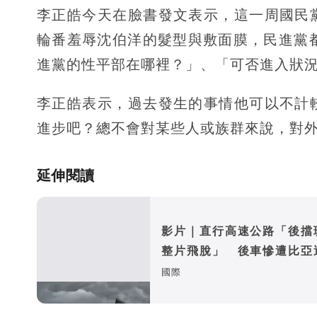
李正皓今天在臉書發文表示，這一周國民
輪番羞辱沈伯洋的髮型與敷面膜，民進黨
進黨的性平部在哪裡？」、「可否進入狀
李正皓表示，過去發生的事情他可以不計
進步吧？總不會對某些人或族群來說，對
延伸閱讀
影片｜直行高速公路「後擋
整片飛脫」 後車慘遭比亞
落
國際