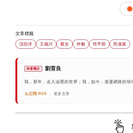
文章標籤
沈伯洋
王義川
厭女
外貌
性平部
民進黨
劉育良
作者簡介
我，那年，走入油墨的世界；我，如今，遊盪網路的領域
訂閱 RSS
更多文章
|