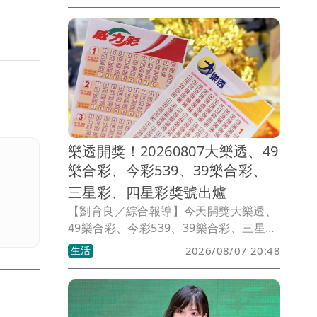
市政的第一位，他以過來人的身分給了沈
伯洋幾個叮嚀，他提醒沈伯洋「不要因為
選舉讓自己變得猙獰了，那就跟對手一樣
了。」
樂透開獎！20260807大樂透、49
樂合彩、今彩539、39樂合彩、
三星彩、四星彩獎號出爐
【劉育良／綜合報導】今天開獎大樂透、
49樂合彩、今彩539、39樂合彩、三星
彩、四星彩。獎號如有誤植，請以開獎單
生活
2026/08/07 20:48
位公告為準。