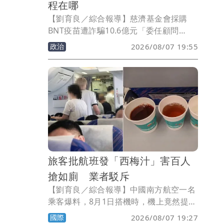
程在哪
【劉育良／綜合報導】慈濟基金會採購
BNT疫苗遭詐騙10.6億元「委任顧問
費」，事件引發熱議，媒體人詹凌瑀表
政治
2026/08/07 19:55
示，慈濟別想躲在「受害者」3個字後
面，把信徒善款管理成這樣，決策過程是
什麼？有沒有人要負責？慈濟欠社會一個
交代。
旅客批航班發「西梅汁」害百人
搶如廁 業者駁斥
【劉育良／綜合報導】中國南方航空一名
乘客爆料，8月1日搭機時，機上竟然提供
促進排瀉的西梅汁，導致上百名乘客大排
國際
2026/08/07 19:27