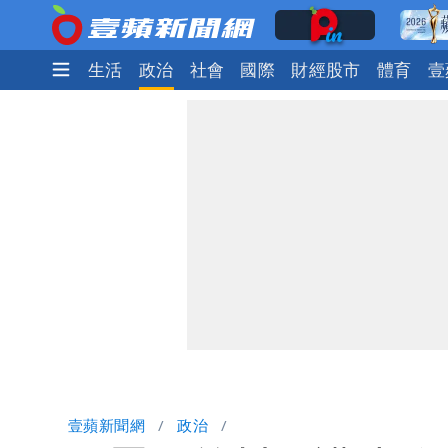
娛樂時尚
生活
政治
社會
國際
財經股市
體育
壹
壹蘋新聞網
政治