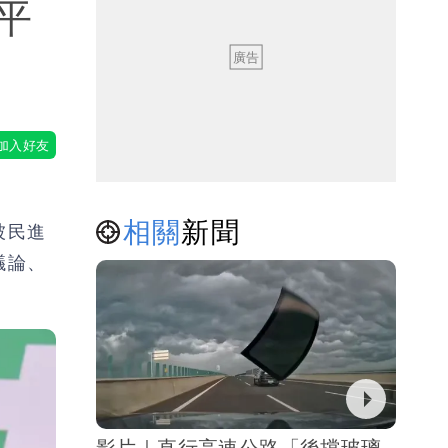
平
相關
新聞
被民進
議論、
影片｜直行高速公路「後擋玻璃