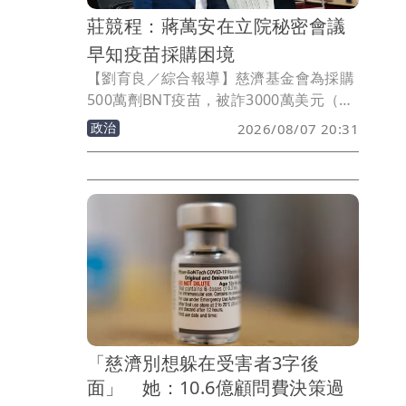
莊競程：蔣萬安在立院秘密會議
早知疫苗採購困境
【劉育良／綜合報導】慈濟基金會為採購
500萬劑BNT疫苗，被詐3000萬美元（約
10.6億元台幣）委任顧問費，事件引發熱
政治
2026/08/07 20:31
議，台北市長蔣萬安當年一句「你要相信
慈濟，還是相信民進黨？」如今被網友翻
出酸爆。民進黨新竹市長參選人莊競程更
爆料，其實當年衛福部長陳時中曾在立法
院衛環委員會一場秘密會議說明疫苗採購
的問題，包括蔣萬安在內的出席立委都知
道政府不是不買疫苗，但走出會議室後就
有人開始散播政府擋疫苗的謠言。
「慈濟別想躲在受害者3字後
面」 她：10.6億顧問費決策過