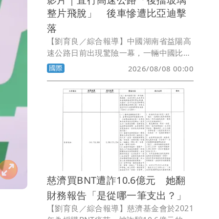
整片飛脫」 後車慘遭比亞迪擊
落
【劉育良／綜合報導】中國湖南省益陽高
速公路日前出現驚險一幕，一輛中國比亞
迪汽車行駛時，後擋風玻璃突然整片飛
國際
2026/08/08 00:00
脫，砸毀側後方另一輛汽車的前擋風玻
璃，所幸沒有造成人員傷亡。
慈濟買BNT遭詐10.6億元 她翻
財務報告「是從哪一筆支出？」
【劉育良／綜合報導】慈濟基金會於2021