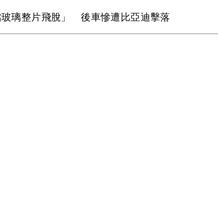
擋玻璃整片飛脫」 後車慘遭比亞迪擊落