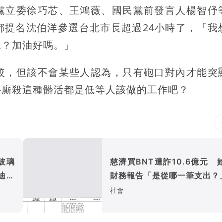
黨立委徐巧芯、王鴻薇、國民黨前發言人楊智伃
都提名沈伯洋參選台北市長超過24小時了，「我
況？加油好嗎。」
較，但該不會某些人認為，只有砲口對內才能突
外廝殺這種髒活都是低等人該做的工作吧？
玻璃
慈濟買BNT遭詐10.6億元 
迪擊
財務報告「是從哪一筆支出？
社會