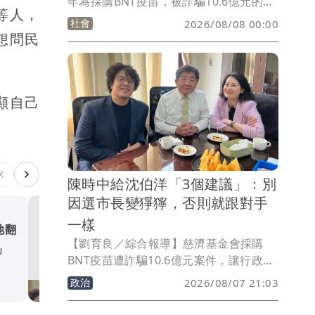
年為採購BNT疫苗，被詐騙10.6億元的
等人，
「委任顧問費」，彰化律師公會前理事長
社會
2026/08/08 00:00
陳昱瑄等17人已遭台中地檢署依詐欺取財
想問民
等罪起訴。政治評論員吳靜怡昨則翻出慈
濟當年的財務報告，質疑這筆被騙的金
額，究竟是從哪筆經費支出的？
顯自己
陳時中給沈伯洋「3個建議」：別
因選市長變猙獰，否則就跟對手
一樣
她翻
陳時中給沈伯洋「3個建議」
【劉育良／綜合報導】慈濟基金會採購
」
因選市長變猙獰，否則就跟
BNT疫苗遭詐騙10.6億元案件，讓行政院
一樣
政治
政務委員陳時中再次成為話題人物，民進
政治
2026/08/07 21:03
黨台北市長參選人沈伯洋的競選總幹事、
綠委吳思瑤揭露，陳時中正是沈伯洋請益