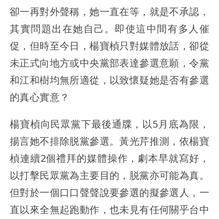
卻一再對外聲稱，她一直在等，就是不承認，
其實問題出在她自己。即使這中間有多人催
促，但時至今日，楊寶楨只對媒體放話，卻從
未正式向地方或中央黨部表達參選意願，令黨
和江和樹均無所適從，以致懷疑她是否有參選
的真心實意？
楊寶楨向民眾黨下最後通牒，以5月底為限，
揚言她不排除脱黨參選。黃光芹推測，依楊寶
楨連續2個禮拜的媒體操作，劇本早就寫好，
以打擊民眾黨為主要目的，脱黨亦可能為真。
但對於一個口口聲聲說要參選的擬參選人，一
直以來全無起跑動作，也未見有任何關乎台中