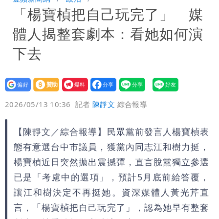
「楊寶楨把自己玩完了」 媒
炸開扁
白海豚發威！內褲掛陽台被吹走 議員神
體人揭整套劇本：看她如何演
回1句笑翻10萬人
白海豚不放假「跟巴威差別在這裡」 蔣
下去
萬安：這很清楚標準一致
設為
贊助
我要
偏好
壹蘋
爆料
2026/05/13 10:36
記者
陳靜文
綜合報導
【陳靜文／綜合報導】民眾黨前發言人楊寶楨表
態有意選台中市議員，獲黨內同志江和樹力挺，
楊寶楨近日突然拋出震撼彈，直言脫黨獨立參選
已是「考慮中的選項」，預計5月底前給答覆，
讓江和樹決定不再挺她。資深媒體人黃光芹直
言，「楊寶楨把自己玩完了」，認為她早有整套