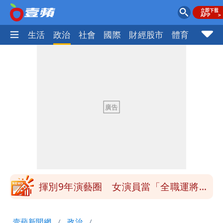
樂時尚
生活
政治
社會
國際
財經股市
體育
壹蘋民
白海豚發威！內褲掛陽台被吹走 議員神
回1句笑翻10萬人
白海豚不放假「跟巴威差別在這裡」 蔣
萬安：這很清楚標準一致
館長打3劑高端疫苗諷刺「生理食鹽
水」 王浩宇揚言告發
「琵鷺」颱風生成！三颱共舞路徑曝光
揮別9年演藝圈 女演員當「全職運將」
公布收入比拍戲賺更多
他二刷《蜘蛛人》一路劇透 周圍觀眾氣
壹蘋新聞網
政治