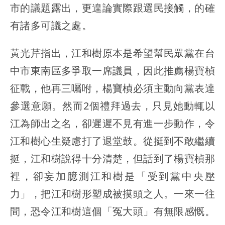
市的議題露出，更遑論實際跟選民接觸，的確
有諸多可議之處。
黃光芹指出，江和樹原本是希望幫民眾黨在台
中市東南區多爭取一席議員，因此推薦楊寶楨
征戰，他再三囑咐，楊寶楨必須主動向黨表達
參選意願。然而2個禮拜過去，只見她動輒以
江為師出之名，卻遲遲不見有進一步動作，令
江和樹心生疑慮打了退堂鼓。從挺到不敢繼續
挺，江和樹說得十分清楚，但話到了楊寶楨那
裡，卻妄加臆測江和樹是「受到黨中央壓
力」，把江和樹形塑成被摸頭之人。一來一往
間，恐令江和樹這個「冤大頭」有無限感慨。