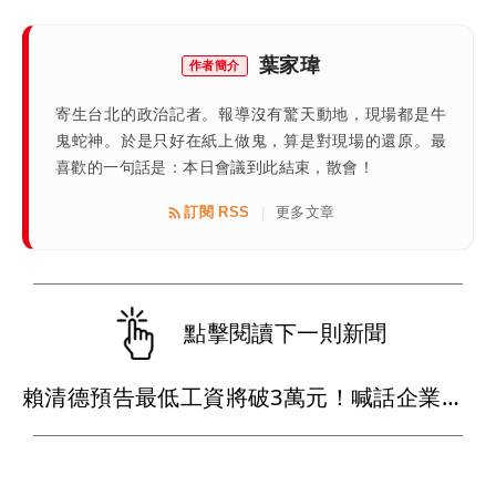
葉家瑋
作者簡介
寄生台北的政治記者。報導沒有驚天動地，現場都是牛
鬼蛇神。於是只好在紙上做鬼，算是對現場的還原。最
喜歡的一句話是：本日會議到此結束，散會！
訂閱 RSS
更多文章
|
點擊閱讀下一則新聞
賴清德預告最低工資將破3萬元！喊話企業替員工加薪