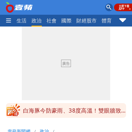
樂時尚
生活
政治
社會
國際
財經股市
體育
壹蘋民
白海豚「大轉彎」機率非常小！明強度有
變化
1元商品開搶！超市、量販週末優惠 父
親節吃牛排、海鮮
楊千霈一打二帶女兒出國 崩潰哭得極狼
狽
白海豚颱風來襲！北市開放3區疏散門紅
黃線停車
白海豚今防豪雨、38度高溫！雙眼牆致
「海豚跳」
名醫「掛蔣萬安布條」被出征！他大笑：
壹蘋新聞網
政治