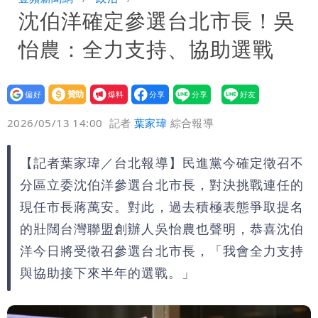
沈伯洋確定參選台北市長！吳
每天看診到半夜
慈濟爆世紀大騙局 AIT發文高級酸！他
怡農：全力支持、協助選戰
笑：真的很會
白海豚大亂！航空66架次取消、船班39
航次停航
姜厚任不信嫩女友「辣手摧花」 創演藝
設為
贊助
我要
偏好
壹蘋
爆料
2026/05/13 14:00
記者
葉家瑋
綜合報導
工會最遺憾1事
白海豚勾到「台灣陸地」了！雙眼牆旋
繞 路徑擺盪
特斯拉衝夜市…猛撞12車！民眾嚇「賓士
【記者葉家瑋／台北報導】民進黨今確定徵召不
分區立委沈伯洋參選台北市長，對決挑戰連任的
救好幾條人命」
他揭日本捐AZ疫苗秘辛「專為台生
現任市長蔣萬安。對此，過去積極表態爭取提名
的壯闊台灣聯盟創辦人吳怡農也聲明，恭喜沈伯
產」：終還陳時中清白
白海豚「大轉彎」機率非常小！明強度有
洋今日將受徵召參選台北市長，「我會全力支持
變化
1元商品開搶！超市、量販週末優惠 父
與協助接下來半年的選戰。」
親節吃牛排、海鮮