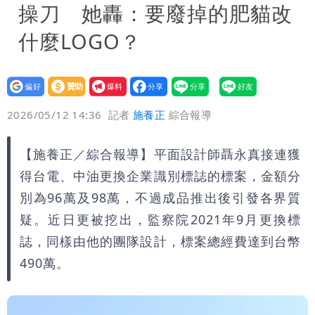
操刀 她轟：要廢掉的肥貓改
什麼LOGO？
設為
贊助
我要
偏好
壹蘋
爆料
2026/05/12 14:36
記者
施養正
綜合報導
【施養正／綜合報導】平面設計師聶永真接連獲
得台電、中油更換企業識別標誌的標案，金額分
別為96萬及98萬，不過成品推出後引發各界質
疑。近日更被挖出，監察院2021年9月更換標
誌，同樣由他的團隊設計，標案總經費達到台幣
490萬。