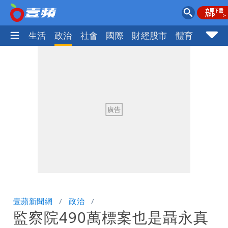
樂時尚
生活
政治
社會
國際
財經股市
體育
壹蘋民
壹蘋新聞網
政治
監察院490萬標案也是聶永真