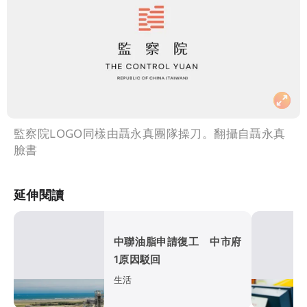
監察院LOGO同樣由聶永真團隊操刀。翻攝自聶永真
臉書
延伸閱讀
中聯油脂申請復工 中市府
1原因駁回
生活