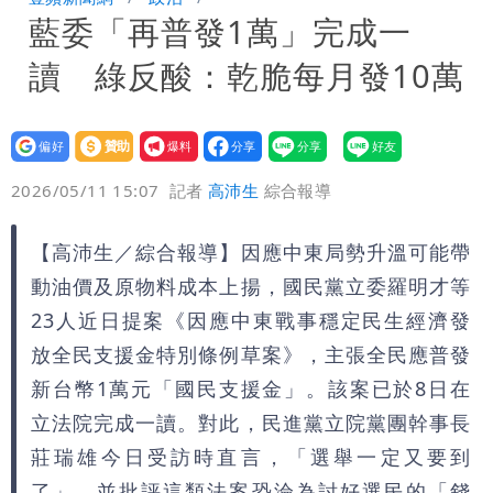
藍委「再普發1萬」完成一
黃線停車
白海豚今防豪雨、38度高溫！雙眼牆致
讀 綠反酸：乾脆每月發10萬
「海豚跳」
名醫「掛蔣萬安布條」被出征！他大笑：
每天看診到半夜
慈濟爆世紀大騙局 AIT發文高級酸！他
設為
贊助
我要
偏好
壹蘋
爆料
2026/05/11 15:07
記者
高沛生
綜合報導
笑：真的很會
白海豚大亂！航空66架次取消、船班39
航次停航
姜厚任不信嫩女友「辣手摧花」 創演藝
【高沛生／綜合報導】因應中東局勢升溫可能帶
動油價及原物料成本上揚，國民黨立委羅明才等
工會最遺憾1事
白海豚勾到「台灣陸地」了！雙眼牆旋
23人近日提案《因應中東戰事穩定民生經濟發
放全民支援金特別條例草案》，主張全民應普發
繞 路徑擺盪
特斯拉衝夜市…猛撞12車！民眾嚇「賓士
新台幣1萬元「國民支援金」。該案已於8日在
救好幾條人命」
他揭日本捐AZ疫苗秘辛「專為台生
立法院完成一讀。對此，民進黨立院黨團幹事長
莊瑞雄今日受訪時直言，「選舉一定又要到
產」：終還陳時中清白
白海豚「大轉彎」機率非常小！明強度有
了」，並批評這類法案恐淪為討好選民的「錢