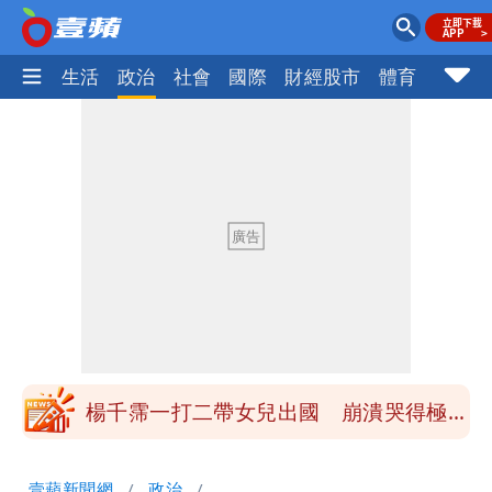
樂時尚
生活
政治
社會
國際
財經股市
體育
壹蘋民
白海豚「大轉彎」機率非常小！明強度有
變化
醫學教授林慶順意外離世 女兒沉痛證實
最低0元！超商飲品好康快看 優惠組一
次可買27杯
1元商品開搶！超市、量販週末優惠 父
親節吃牛排、海鮮
楊千霈一打二帶女兒出國 崩潰哭得極狼
狽
白海豚颱風來襲！北市開放3區疏散門紅
壹蘋新聞網
政治