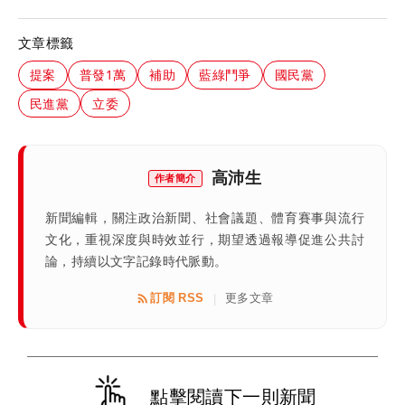
文章標籤
提案
普發1萬
補助
藍綠鬥爭
國民黨
民進黨
立委
高沛生
作者簡介
新聞編輯，關注政治新聞、社會議題、體育賽事與流行
文化，重視深度與時效並行，期望透過報導促進公共討
論，持續以文字記錄時代脈動。
訂閱 RSS
更多文章
|
點擊閱讀下一則新聞