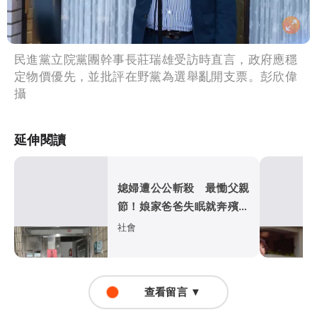
民進黨立院黨團幹事長莊瑞雄受訪時直言，政府應穩
定物價優先，並批評在野黨為選舉亂開支票。彭欣偉
攝
延伸閱讀
媳婦遭公公斬殺 最慟父親
節！娘家爸爸失眠就奔殯儀
館...
社會
查看留言 ▼