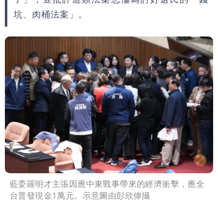
變化
醫學教授林慶順意外離世 女兒沉痛證實
坑、肉桶法案」。
藍委羅明才主張因應中東戰事帶來的經濟衝擊，應全
台普發現金1萬元。示意圖由彭欣偉攝