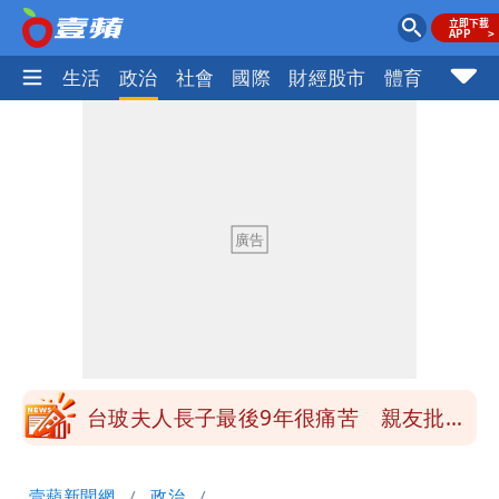
樂時尚
生活
政治
社會
國際
財經股市
體育
壹蘋民
長崎「矮化」台灣引爆怒火！日本網友怒
噴：難道真在顧忌中國？
狗仔直擊｜郭書瑤隨興打扮要價破10
萬 素顏進擊新生活圈（壹蘋10點強
鄭朝方曬3人合照 網友一看秒懂：竹北
打）
接班人「終於有消息了」
35歲早餐不吃鐵板麵？釣出一票人點
頭 辦公室全是「1聲音」
台玻夫人長子最後9年很痛苦 親友批徐
莉玲「冷血媽媽」
班鐵翔誇姜厚任女友跟他學演戲表現優
壹蘋新聞網
政治