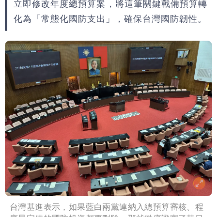
立即修改年度總預算案，將這筆關鍵戰備預算轉
噴：難道真在顧忌中國？
狗仔直擊｜郭書瑤隨興打扮要價破10
化為「常態化國防支出」，確保台灣國防韌性。
萬 素顏進擊新生活圈（壹蘋10點強
打）
台灣基進表示，如果藍白兩黨連納入總預算審核、程