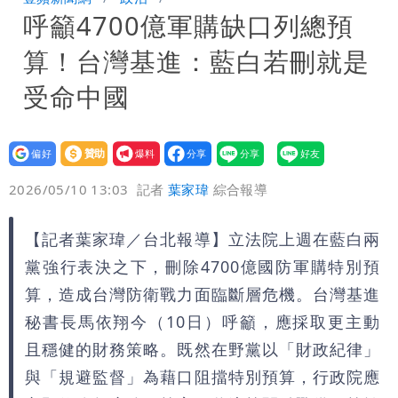
呼籲4700億軍購缺口列總預
異 網笑：老師好像提油救火了
「民進黨有她裸照？」黃智賢回嗆：國民
算！台灣基進：藍白若刪就是
黨墮落還不准人說
13子女擠10坪屋 媽傳返家：我很愛孩
受命中國
子...請還我們平靜
氣象女神累了？白海豚報成「白沙屯」
設為
贊助
我要
本尊：懊惱到現在
大爆發！3颱風+1熱帶低壓 專家逐一分
偏好
壹蘋
爆料
2026/05/10 13:03
記者
葉家瑋
綜合報導
析對台影響
陳時中選前夜「淋雨道歉」 王必勝認：
【記者葉家瑋／台北報導】立法院上週在藍白兩
已知輸了…無奈又不平
長崎原爆典禮矮化台灣 傷害真正的朋
黨強行表決之下，刪除4700億國防軍購特別預
友！矢板明夫揭背後原因
「肥大叔」猝逝恐關品牌？團隊沉痛發
算，造成台灣防衛戰力面臨斷層危機。台灣基進
秘書長馬依翔今（10日）呼籲，應採取更主動
文 原訂直播將取消
3颱共舞！「颱風尾」掃中南部4縣市大
且穩健的財務策略。既然在野黨以「財政紀律」
與「規避監督」為藉口阻擋特別預算，行政院應
雨 本周天氣一圖秒懂
長崎「矮化」台灣引爆怒火！日本網友怒