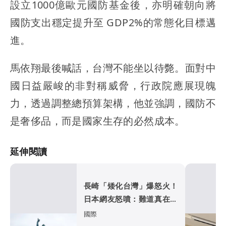
設立1000億歐元國防基金後，亦明確朝向將
國防支出穩定提升至 GDP2%的常態化目標邁
進。
馬依翔最後喊話，台灣不能坐以待斃。面對中
國日益嚴峻的非對稱威脅，行政院應展現魄
力，透過調整總預算架構，他並強調，國防不
是奢侈品，而是國家生存的必然成本。
延伸閱讀
長崎「矮化台灣」爆怒火！
日本網友怒噴：難道真在顧
忌中國？
國際