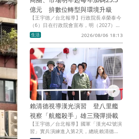
億元 拚數位轉型與環境升級
【王宇德／台北報導】行政院長卓榮泰今
（6）日在行政院會宣布，明（2027）年
起將透過「中小微企業轉型升級發展方
生活
2026/08/06 18:13
案」，每年加碼25.5億元，推動全台商
圈、市場及夜市數位化、國際化與環境升
級，改善公共設施與消費環境，提升小
型、微型商家競爭力。
賴清德視導漢光演習 登八里艦
視察「航艦殺手」雄三飛彈掛載
【王宇德／台北報導】國軍「漢光42號演
習」實兵演練進入第2天，總統賴清德身
穿印有F-16V名牌及漢光演習臂章的飛行