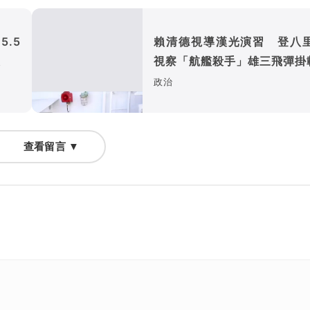
.5
賴清德視導漢光演習 登八
級
視察「航艦殺手」雄三飛彈掛
政治
查看留言 ▼