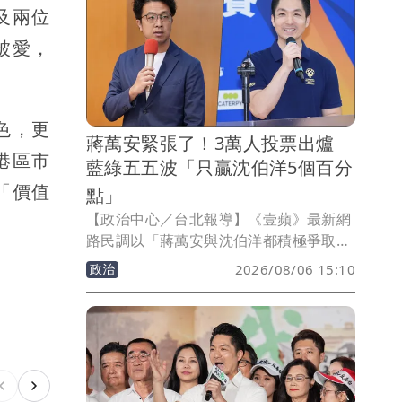
及兩位
被愛，
色，更
蔣萬安緊張了！3萬人投票出爐
港區市
藍綠五五波「只贏沈伯洋5個百分
「價值
點」
【政治中心／台北報導】《壹蘋》最新網
路民調以「蔣萬安與沈伯洋都積極爭取聲
量，你支持誰當台北市長？」為題，吸引
政治
2026/08/06 15:10
2萬9754人參與投票，結果顯示，現任台
北市長蔣萬安獲得1萬5386票、支持率
51.71%，領先民進黨立委沈伯洋的1萬
3884票、46.66%，雙方相差1502票，蔣
萬安只有小勝5.05個百分點；另有484
人、占1.63%表示「還沒決定」。