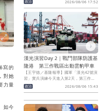
政治
2026/08/06 17:52
夾克，前往新北市八里守備區，視導「戰
力防護與保存」實兵演練，除登上海巡署
安平級巡邏艦「八里艦」，了解平戰轉換
與飛彈戰備掛載情形，也視察水雷裝載及
港區阻絕設置等操演，慰勉參演官兵辛
勞。
漢光演習Day 2｜戰鬥部隊防護基
隆港 第三作戰區出動雲豹甲車
姊寫的
【王宇德／基隆報導】國軍「漢光42號演
，對她
習」實兵演練今天進入第2天，第三作戰
要力量
區在基隆地區實施要港防護演練，模擬敵
政治
2026/08/06 15:43
方特工滲透北部重要港口，出動CM32、
CM34雲豹八輪甲車及戰鬥部隊投入應
處，驗證部隊面對突發敵情的快速反應與
。如今
臨戰應變能力。