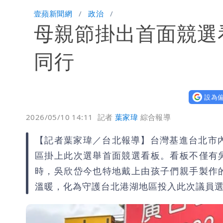
「楊承勳」名字終於公開！被害人父淚喊
壹蘋新聞網
政治
母親節掛出首面競選
外送專法上路滿2週！Uber Eats曝外
高希均辭世享耆壽90歲 畢生推動閱讀
同行
設為偏
2026/05/10 14:11
記者
葉家瑋
綜合報導
【記者葉家瑋／台北報導】台灣基進台北市
區掛上此次選舉首面競選看板。看板不僅有
時，吳欣岱今也特地戴上由孩子們親手製作
溫暖，化為守護台北港湖地區投入此次議員