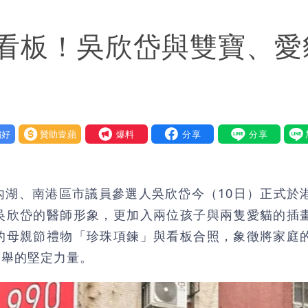
「終於能交代」 捐500萬獎學金延續愛
看板！吳欣岱與雙寶、愛
送員收益變化
與進步觀念
好
贊助壹蘋
我要爆料
內湖、南港區市議員參選人吳欣岱今（10日）正式於
吳欣岱的醫師形象，更加入兩位孩子與兩隻愛貓的插
的母親節禮物「珍珠項鍊」與看板合照，象徵將家庭
選舉的堅定力量。