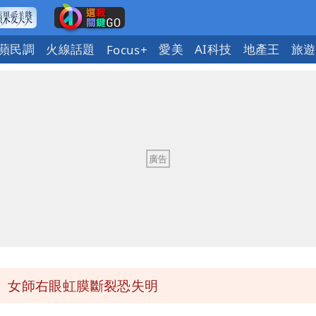
蘋民調
火線話題
愛美
AI科技
地產王
旅遊
Focus+
送員收益變化
與進步觀念
 砸重金再買一整桌卡盒
發布 陸警可能相對低
 女師右眼虹膜斷裂恐失明