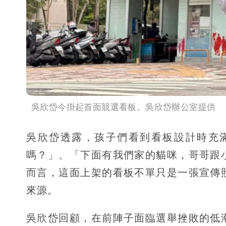
吳欣岱今掛起首面競選看板。吳欣岱辦公室提供
吳欣岱透露，孩子們看到看板設計時充
嗎？」、「下面有我們家的貓咪，哥哥跟
而言，這面上架的看板不單只是一張宣傳
來源。
吳欣岱回顧，在前陣子面臨選舉挫敗的低