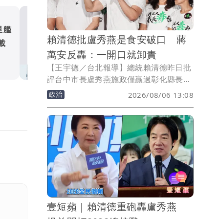
里艦
漢光演習Day 2｜戰鬥部隊
賴清德批盧秀燕是食安破口 蔣
載
基隆港 第三作戰區出動雲
萬安反轟：一開口就卸責
車
政治
【王宇德／台北報導】總統賴清德昨日批
評台中市長盧秀燕施政僅贏過彰化縣長，
還指台中是「食安破口」。台北市長蔣萬
政治
2026/08/06 13:08
安今（6）日重砲回擊，質疑賴清德「神
隱一個多月，一出來講話就是推卸責
任」，並要求中央針對毒油事件說清楚、
負起責任。
壹短蘋｜賴清德重砲轟盧秀燕