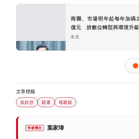
商圈、市場明年起每年加碼25
億元 拚數位轉型與環境升
生活
文章標籤
吳欣岱
競選
母親節
葉家瑋
作者簡介