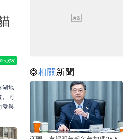
貓
相關
新聞
港湖地
畫。同
的愛與
商圈、市場明年起每年加碼25.5