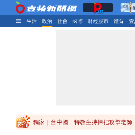
娛樂時尚
生活
政治
社會
國際
財經股市
體育
壹
外送專法上路滿2週！Uber Eats曝外
高希均辭世享耆壽90歲 畢生推動閱讀
內馬爾開到「寶可夢神包」後徹底入坑
白海豚驚險掠過北部 專家估：海警明
獨家｜台中國一特教生持掃把攻擊老師