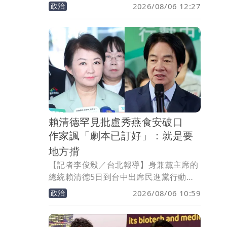
職、實習、升學及交流等服務。陸委會主
政治
2026/08/06 12:27
委邱垂正表示，該平台涉嫌違反《兩岸人
民關係條例》，更有企圖對台進行「未統
先治」、輿論戰及心理戰的意圖，政府將
協調相關部會研議下架或屏蔽網站，並提
醒台灣青年勿輕易提交個人資料，以免增
加風險。
賴清德罕見批盧秀燕食安破口
作家諷「劇本已訂好」：就是要
地方揹
【記者李俊毅／台北報導】身兼黨主席的
總統賴清德5日到台中出席民進黨行動中
常會致詞時火力全開，痛批盧秀燕，指台
政治
2026/08/06 10:59
中市對台灣來講非常非常重要，「很難想
像這麼重要的直轄市，竟然是非洲豬瘟的
破口，也是食安問題的破口」對此，臉書