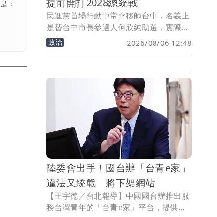
提前開打2028總統戰
話是：
民進黨首場行動中常會移師台中，名義上
是替台中市長參選人何欣純助選，實際卻
成了總統賴清德火力全開猛轟台中市長盧
政治
2026/08/06 12:48
秀燕的「批盧大會」。從食安、非洲豬
瘟、捷運藍線到施政滿意度，賴清德幾乎
句句鎖定盧秀燕，讓何欣純反而成了配
角。
陸委會出手！國台辦「台青e家」
違法又統戰 將下架網站
【王宇德／台北報導】中國國台辦推出服
務台灣青年的「台青e家」平台，提供求