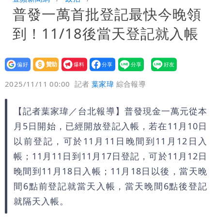
普發一萬首批登記最快今晚領
產」：終還陳時中清白
到！11/18後當天登記就入帳
設為
贊助
我要
偏好
壹蘋
爆料
2025/11/11 00:00
記者
葉家瑋
綜合報導
【記者葉家瑋／台北報導】普發現金一萬元從本
月5日開始，已經開放登記入帳，若在11月10日
以前登記，可於11月11日晚間到11月12日入
帳；11月11日到11月17日登記，可於11月12日
晚間到11月18日入帳；11月18日以後，當天晚
間6點前登記就當天入帳，當天晚間6點後登記
就隔天入帳。