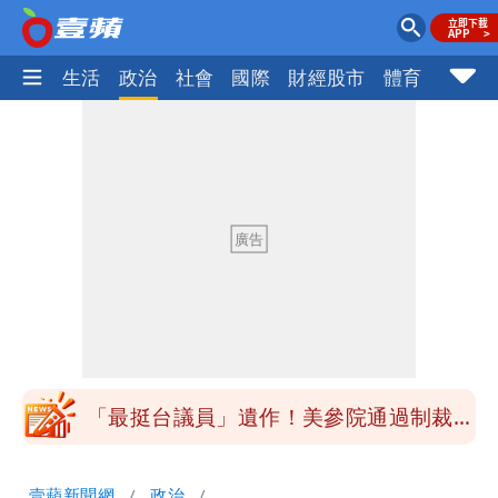
樂時尚
生活
政治
社會
國際
財經股市
體育
壹蘋民
「最挺台議員」遺作！美參院通過制裁
案 重課俄羅斯500%關稅
他揭日本捐AZ疫苗秘辛 「專為台灣生
產」：終還陳時中清白
白海豚西進！專家：「大轉彎」機率非常
小 明強度有變化
「白海豚」雨炸8縣市！逼近台灣恐擺
盪 這幾區飆豪雨
「最挺台議員」遺作！美參院通過制裁
案 重課俄羅斯500%關稅
他揭日本捐AZ疫苗秘辛 「專為台灣生
壹蘋新聞網
政治