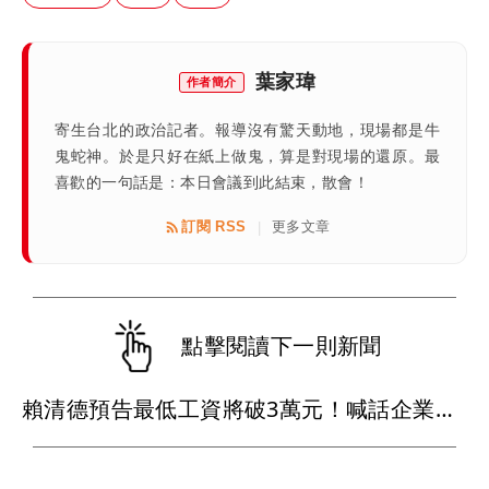
葉家瑋
作者簡介
寄生台北的政治記者。報導沒有驚天動地，現場都是牛
鬼蛇神。於是只好在紙上做鬼，算是對現場的還原。最
喜歡的一句話是：本日會議到此結束，散會！
訂閱 RSS
更多文章
|
點擊閱讀下一則新聞
賴清德預告最低工資將破3萬元！喊話企業替員工加薪