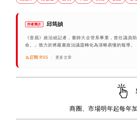
邱筠媜
作者簡介
《壹蘋》政治組記者，臺師大企管系畢業，曾任議員助
命。」致力於將嚴肅政治議題轉化為清晰易懂的報導。
訂閱 RSS
更多文章
|
商圈、市場明年起每年加