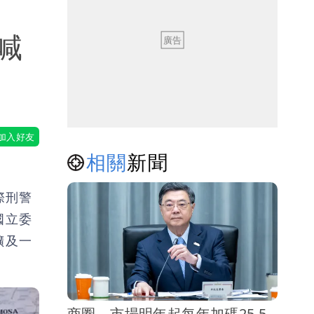
喊
相關
新聞
際刑警
國立委
擴及一
商圈、市場明年起每年加碼25.5