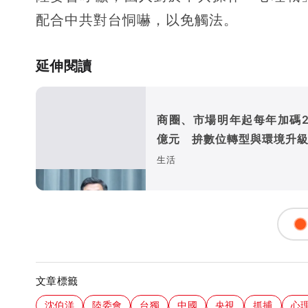
配合中共對台恫嚇，以免觸法。
延伸閱讀
商圈、市場明年起每年加碼25
億元 拚數位轉型與環境升
生活
文章標籤
沈伯洋
陸委會
台獨
中國
央視
抓捕
心