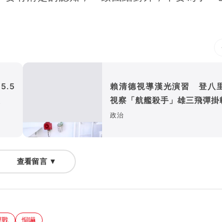
.5
賴清德視導漢光演習 登八
級
視察「航艦殺手」雄三飛彈掛
政治
查看留言 ▼
理戰
恫嚇