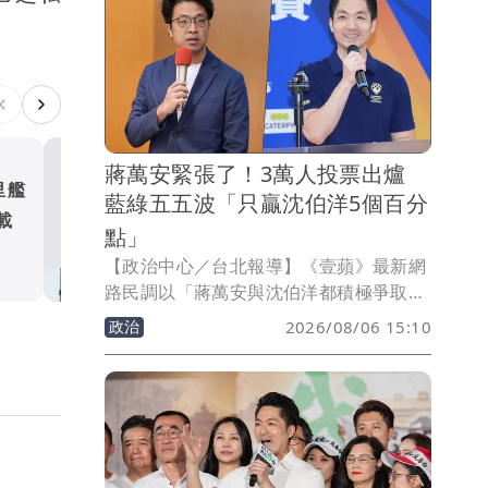
蔣萬安緊張了！3萬人投票出爐
里艦
漢光演習Day 2｜戰鬥部隊
藍綠五五波「只贏沈伯洋5個百分
載
基隆港 第三作戰區出動雲
點」
車
政治
【政治中心／台北報導】《壹蘋》最新網
路民調以「蔣萬安與沈伯洋都積極爭取聲
量，你支持誰當台北市長？」為題，吸引
政治
2026/08/06 15:10
2萬9754人參與投票，結果顯示，現任台
北市長蔣萬安獲得1萬5386票、支持率
51.71%，領先民進黨立委沈伯洋的1萬
3884票、46.66%，雙方相差1502票，蔣
萬安只有小勝5.05個百分點；另有484
人、占1.63%表示「還沒決定」。