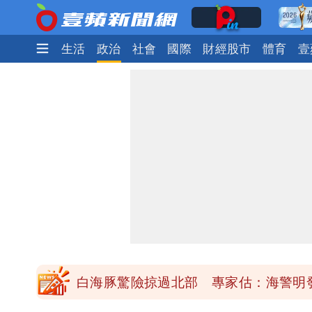
娛樂時尚
生活
政治
社會
國際
財經股市
體育
壹
「楊承勳」名字終於公開！被害人父淚喊
白海豚颱風逼近！鄭明典示警「恐遇黑
高希均辭世享耆壽90歲 畢生推動閱讀
內馬爾開到「寶可夢神包」後徹底入坑
白海豚驚險掠過北部 專家估：海警明