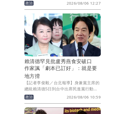
職、實習、升學及交流等服務。陸委會主
政治
2026/08/06 12:27
委邱垂正表示，該平台涉嫌違反《兩岸人
民關係條例》，更有企圖對台進行「未統
先治」、輿論戰及心理戰的意圖，政府將
協調相關部會研議下架或屏蔽網站，並提
醒台灣青年勿輕易提交個人資料，以免增
加風險。
賴清德罕見批盧秀燕食安破口
作家諷「劇本已訂好」：就是要
地方揹
【記者李俊毅／台北報導】身兼黨主席的
總統賴清德5日到台中出席民進黨行動中
常會致詞時火力全開，痛批盧秀燕，指台
政治
2026/08/06 10:59
中市對台灣來講非常非常重要，「很難想
像這麼重要的直轄市，竟然是非洲豬瘟的
破口，也是食安問題的破口」對此，臉書