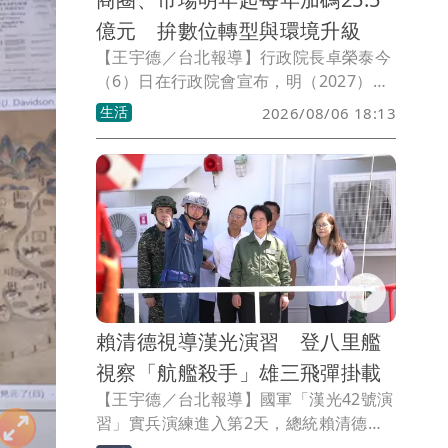
億元 拚數位轉型與環境升級
【王宇德／台北報導】行政院長卓榮泰今
（6）日在行政院會宣布，明（2027）年
起將透過「中小微企業轉型升級發展方
生活
2026/08/06 18:13
案」，每年加碼25.5億元，推動全台商
圈、市場及夜市數位化、國際化與環境升
級，改善公共設施與消費環境，提升小
型、微型商家競爭力。
賴清德視導漢光演習 登八里艦
視察「航艦殺手」雄三飛彈掛載
【王宇德／台北報導】國軍「漢光42號演
習」實兵演練進入第2天，總統賴清德身
穿印有F-16V名牌及漢光演習臂章的飛行