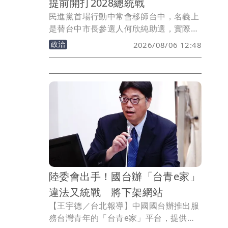
提前開打2028總統戰
民進黨首場行動中常會移師台中，名義上
是替台中市長參選人何欣純助選，實際卻
成了總統賴清德火力全開猛轟台中市長盧
政治
2026/08/06 12:48
秀燕的「批盧大會」。從食安、非洲豬
瘟、捷運藍線到施政滿意度，賴清德幾乎
句句鎖定盧秀燕，讓何欣純反而成了配
角。
陸委會出手！國台辦「台青e家」
違法又統戰 將下架網站
【王宇德／台北報導】中國國台辦推出服
務台灣青年的「台青e家」平台，提供求