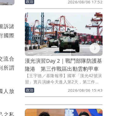
政治
2026/08/06 17:52
夾克，前往新北市八里守備區，視導「戰
力防護與保存」實兵演練，除登上海巡署
安平級巡邏艦「八里艦」，了解平戰轉換
與飛彈戰備掛載情形，也視察水雷裝載及
圖訴諸
港區阻絕設置等操演，慰勉參演官兵辛
對國際
勞。
交流合
漢光演習Day 2｜戰鬥部隊防護基
到所謂
隆港 第三作戰區出動雲豹甲車
【王宇德／基隆報導】國軍「漢光42號演
習」實兵演練今天進入第2天，第三作戰
區在基隆地區實施要港防護演練，模擬敵
政治
2026/08/06 15:43
國人放
方特工滲透北部重要港口，出動CM32、
CM34雲豹八輪甲車及戰鬥部隊投入應
處，驗證部隊面對突發敵情的快速反應與
臨戰應變能力。
己之私