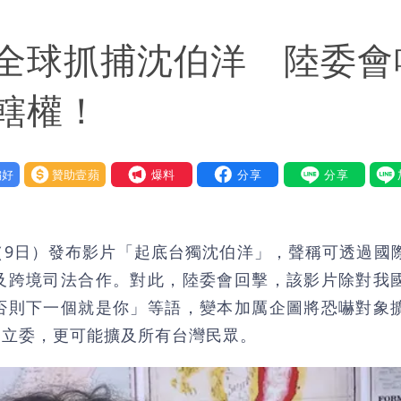
「終於能交代」 捐500萬獎學金延續愛
全球抓捕沈伯洋 陸委會
潮變強」 路徑分歧藏警訊：不利強度維持
轄權！
好
贊助壹蘋
我要爆料
（9日）發布影片「起底台獨沈伯洋」，聲稱可透過國
及跨境司法合作。對此，陸委會回擊，該影片除對我
否則下一個就是你」等語，變本加厲企圖將恐嚇對象
國立委，更可能擴及所有台灣民眾。