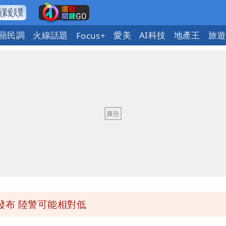
蘋民調
火線話題
愛美
AI科技
地產王
旅遊
Focus+
「終於能交代」 捐500萬獎學金延續愛
潮變強」 路徑分歧藏警訊：不利強度維持
與進步觀念
 砸重金再買一整桌卡盒
發布 陸警可能相對低