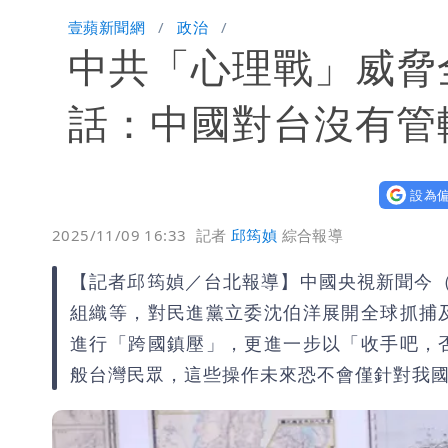
「楊承勳」名字終於公開！被害人父淚喊
壹蘋新聞網
政治
中共「心理戰」威脅
白海豚颱風逼近！鄭明典示警「恐遇黑
話：中國對台沒有管
設為偏
2025/11/09 16:33
記者
邱筠媜
綜合報導
【記者邱筠媜／台北報導】中國央視新聞今
組織等，對民進黨立委沈伯洋展開全球抓捕
進行「跨國鎮壓」，更進一步以「收手吧，
般台灣民眾，這些操作未來恐不會僅針對我