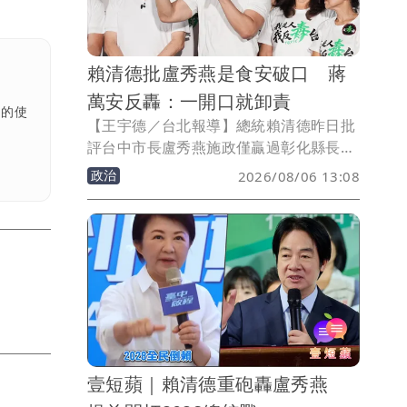
賴清德批盧秀燕是食安破口 蔣
萬安反轟：一開口就卸責
者的使
【王宇德／台北報導】總統賴清德昨日批
評台中市長盧秀燕施政僅贏過彰化縣長，
還指台中是「食安破口」。台北市長蔣萬
政治
2026/08/06 13:08
安今（6）日重砲回擊，質疑賴清德「神
隱一個多月，一出來講話就是推卸責
任」，並要求中央針對毒油事件說清楚、
負起責任。
壹短蘋｜賴清德重砲轟盧秀燕