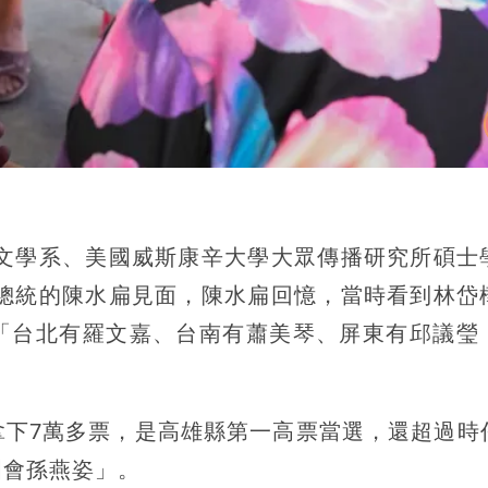
語文學系、美國威斯康辛大學大眾傳播研究所碩士
任總統的陳水扁見面，陳水扁回憶，當時看到林岱
「台北有羅文嘉、台南有蕭美琴、屏東有邱議瑩
拿下7萬多票，是高雄縣第一高票當選，還超過時
國會孫燕姿」。