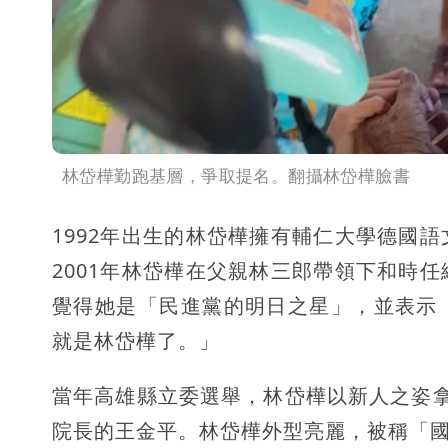
林岱樺勤跑基層，爭取提名。翻攝林岱樺臉書
1992年出生的林岱樺擁有輔仁大學德國
2001年林岱樺在父親林三郎帶領下和時
覺得她是「民進黨的明日之星」，並表示
就是林岱樺了。」
當年高雄縣立委選舉，林岱樺以新人之姿
院長的王金平。林岱樺外型亮麗，被稱「