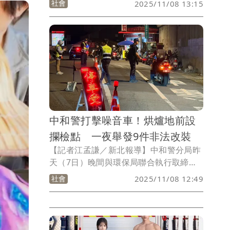
社會
2025/11/08 13:15
致3名乘客受傷，意識都清醒送醫，詳細
車禍原因仍待釐清。
中和警打擊噪音車！烘爐地前設
攔檢點 一夜舉發9件非法改裝
【記者江孟謙／新北報導】中和警分局昨
天（7日）晚間與環保局聯合執行取締改
裝噪音車輛，攔查百餘部汽、機車，共計
社會
2025/11/08 12:49
舉發非法改裝（如變更頭燈、車身顏色、
改裝HID、LED燈泡等）計9件、無照駕駛
4件及相關交通違規7件，依法告發將處
900元至24000元罰鍰，總罰鍰金額以最