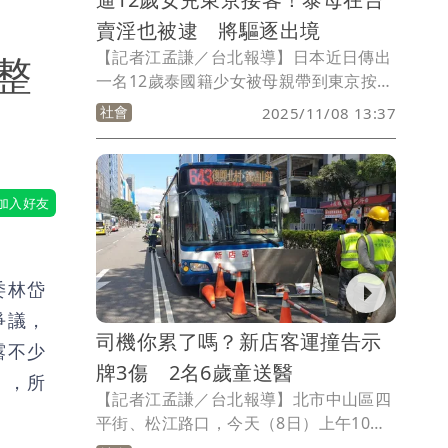
賣淫也被逮 將驅逐出境
【記者江孟謙／台北報導】日本近日傳出
整
一名12歲泰國籍少女被母親帶到東京按摩
店，被迫提供性服務，震驚社會。而接著
社會
2025/11/08 13:37
又傳出少女母親「目前人在台灣」，刑事
局國際科表示，已掌握案情，正與泰國及
日本警方洽查相關細部資訊；另本案涉及
外籍被收容人，後續將與移民署共同調
查，以釐清全案事實。
委林岱
爭議，
司機你累了嗎？新店客運撞告示
露不少
牌3傷 2名6歲童送醫
」，所
【記者江孟謙／台北報導】北市中山區四
平街、松江路口，今天（8日）上午10時
許發生公車撞擊施工告示牌意外事故，導