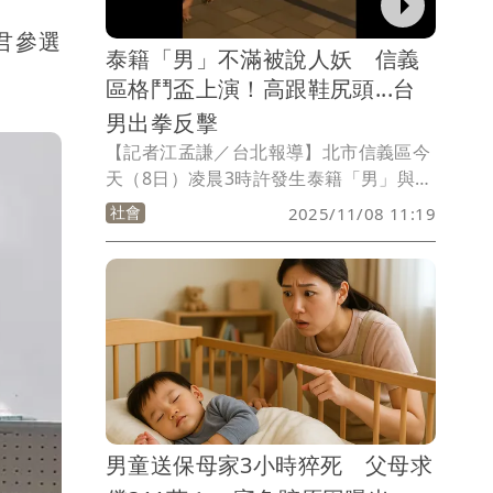
君參選
泰籍「男」不滿被說人妖 信義
區格鬥盃上演！高跟鞋尻頭...台
男出拳反擊
【記者江孟謙／台北報導】北市信義區今
天（8日）凌晨3時許發生泰籍「男」與台
籍男肢體衝突，起因為陳姓男子（30歲）
社會
2025/11/08 11:19
出言挑釁身材火辣的泰國T「男」（35
歲），而一句「男的女的？人妖？」引發
T男不滿，雙方大打出手，後來都被帶回
派出所，打算互相提告，警方依法函送偵
辦。
男童送保母家3小時猝死 父母求