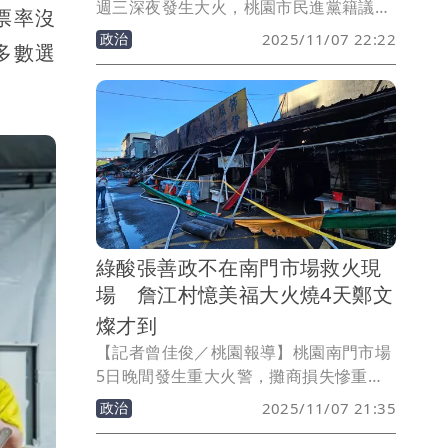
週三深夜發生大火，桃園市民進黨籍議員
票率沒
王珮毓昨(6)日在個人社群平台發文，質疑
政治
2025/11/07 22:22
多數選
市長張善政第一時間沒有出現在火警現
場，可謂「燒掉市民對市長的期待」。此
舉卻讓網友不以為然，直呼：「要市長到
現場做什麼？」、「沒升級到他當指揮
官，真的別來添亂」；有人更引用知名連
續劇《火神的眼淚》劇情反批「火災當下
任何官員去只是添亂的」、「火神的眼淚
議員原型是你嗎？」。
綠酸張善政不在南門市場救火現
場 詹江村憶美福大火燒4天鄭文
燦才到
【記者曾佳俊／桃園報導】桃園南門市場
5日晚間發生重大火警，攤商損失慘重，
後續也衍生藍綠攻防，民進黨議員王珮毓
政治
2025/11/07 21:35
發文酸「這把火燒掉市民對市長的期