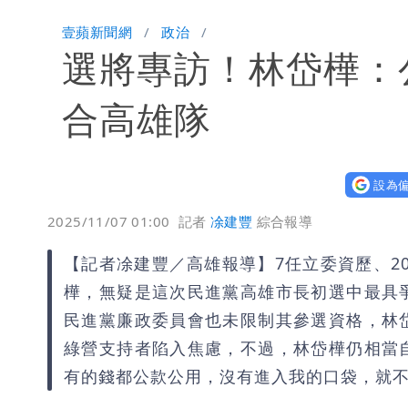
壹蘋新聞網
政治
選將專訪！林岱樺：
合高雄隊
設為偏
2025/11/07 01:00
記者
凃建豐
綜合報導
【記者凃建豐／高雄報導】7任立委資歷、20
樺，無疑是這次民進黨高雄市長初選中最具
民進黨廉政委員會也未限制其參選資格，林
綠營支持者陷入焦慮，不過，林岱樺仍相當
有的錢都公款公用，沒有進入我的口袋，就