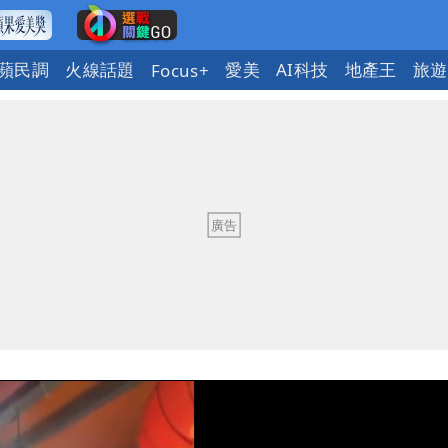
蘋民調
火線話題
愛美
AI科技
地產王
旅遊
Focus+