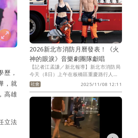
高罰計算，超過新臺幣10萬元。
2026新北市消防月曆發表！《火
神的眼淚》音樂劇團隊獻唱
【記者江孟謙／新北報導】新北市消防局
學歷，
今天（8日）上午在板橋區重慶路行人徒
步區舉辦「2026 新北消防形象月曆」發
樺，就
社會
2025/11/08 12:11
表會，《火神的眼淚》音樂劇團隊親臨現
，高雄
場響應，演員方宥心、王為、周家寬等
14 人現場獻唱〈我不是英雄〉與〈當我
們同在一起〉，以歌聲致敬消防精神。
任立法