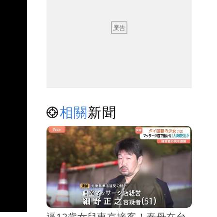
相關
新聞
逼12歲女兒東京接客！泰母在台