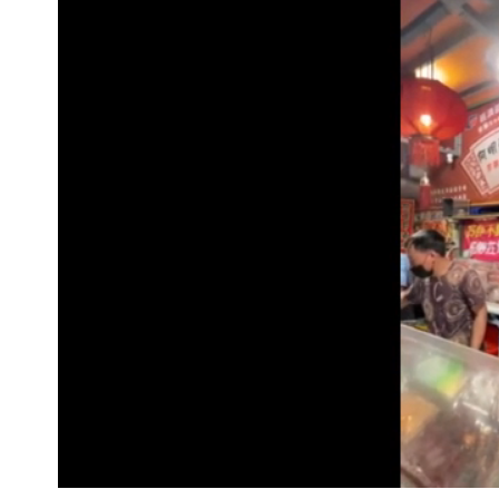
Loaded
:
Unmute
18.99%