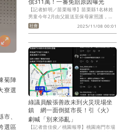
償311萬！一審免賠原因曝光
【記者鮮明／苗栗報導】苗栗縣1名林姓
男童今年2月由父親送至保母家照護，不
料，3個多小時後接到保母電話稱孩子已
社會
2025/11/08 00:01
無呼吸心跳，林父急忙趕到保母家開車送
孩子就醫，經搶救仍因支氣管炎併發腦炎
不治。父母認為保母有疏失且延誤送醫，
求償311.9萬元。法官認為保母先為男童
CPR再通報並未延誤，且父母無法舉證保
母照護有疏失，一審判決保母免賠，可上
訴。
陳菊陣
大寮選
綠議員酸張善政未到火災現場坐
鎮 網一面倒挺市長！引《火》
縣市、
劇喊「別來添亂」
跨選區
【記者曾佳俊／桃園報導】桃園南門市場