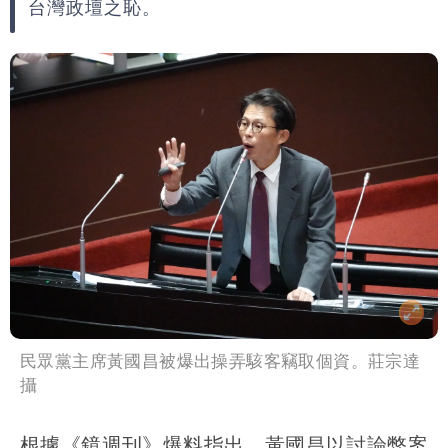
台灣政壇之恥。
民眾黨主席黃國昌被爆出操弄駭客竊取個資。莊宗達
攝
根據《鏡週刊》爆料指出，黃國昌以討論弊案