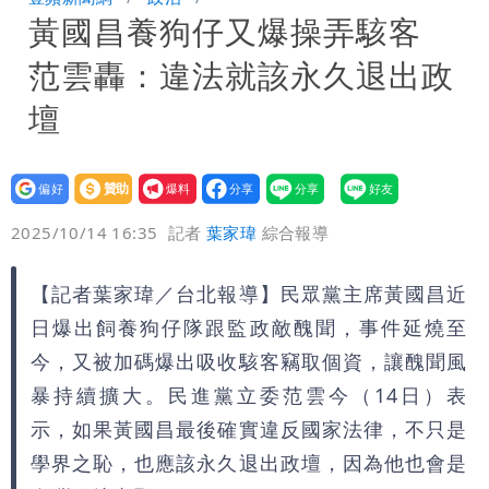
黃國昌養狗仔又爆操弄駭客
次可買27杯
白海豚今防豪雨、38度高溫！雙眼牆致
范雲轟：違法就該永久退出政
「海豚跳」
楊千霈一打二帶女兒出國 崩潰哭得極狼
壇
狽
白海豚最新風雨預測！明天「7縣市」達
設為
贊助
我要
停班課標準
偏好
壹蘋
爆料
2025/10/14 16:35
記者
葉家瑋
綜合報導
【記者葉家瑋／台北報導】民眾黨主席黃國昌近
日爆出飼養狗仔隊跟監政敵醜聞，事件延燒至
今，又被加碼爆出吸收駭客竊取個資，讓醜聞風
暴持續擴大。民進黨立委范雲今（14日）表
示，如果黃國昌最後確實違反國家法律，不只是
學界之恥，也應該永久退出政壇，因為他也會是