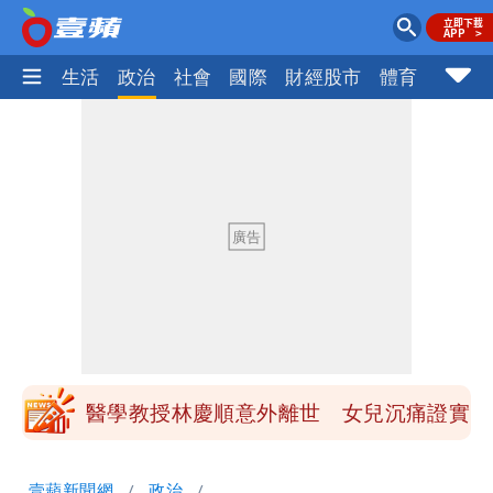
樂時尚
生活
政治
社會
國際
財經股市
體育
壹蘋民
楊千霈一打二帶女兒出國 崩潰哭得極狼
狽
白海豚最新風雨預測！明天「7縣市」達
停班課標準
昔痛罵「陳時中擋疫苗」被翻出 黃智賢
戰網友：台灣人靠我活下來
王世堅抱兒舊照曝光！網友驚：年輕是大
帥哥
醫學教授林慶順意外離世 女兒沉痛證實
最低0元！超商飲品好康快看 優惠組一
壹蘋新聞網
政治