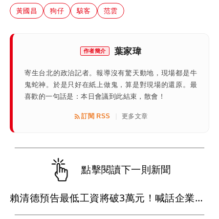
黃國昌
狗仔
駭客
范雲
葉家瑋
作者簡介
寄生台北的政治記者。報導沒有驚天動地，現場都是牛
鬼蛇神。於是只好在紙上做鬼，算是對現場的還原。最
喜歡的一句話是：本日會議到此結束，散會！
訂閱 RSS
更多文章
|
點擊閱讀下一則新聞
賴清德預告最低工資將破3萬元！喊話企業替員工加薪