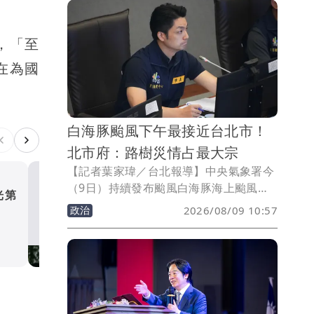
，「至
在為國
白海豚颱風下午最接近台北市！
北市府：路樹災情占最大宗
【記者葉家瑋／台北報導】中央氣象署今
（9日）持續發布颱風白海豚海上颱風警
光第
漢光演習第五天！賴清德赴
報。台北市長蔣萬安今主持防颱應變會議
政治
2026/08/09 10:57
視導「要域火殲」頒發官兵
表示，經過評估，今天下午風勢仍大，市
金
政治
區雨勢也接近大雨的等級，山區雨勢更為
豪雨等級，並且伴隨7到8級陣風甚至更強
的陣風，那空曠地方也出現9級的陣風。