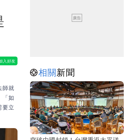
是
相關
新聞
法師就
，「如
需要立
突破中國封鎖！台灣重返太平洋