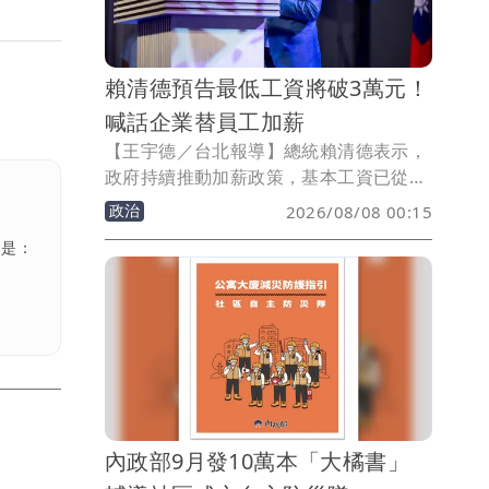
賴清德預告最低工資將破3萬元！
喊話企業替員工加薪
【王宇德／台北報導】總統賴清德表示，
政府持續推動加薪政策，基本工資已從
2016年的2萬8元提高至目前2萬9500
政治
2026/08/08 00:15
元，「再調整就會突破3萬元」，並呼籲
話是：
上市櫃公司在獲利成長下，應為基層員工
加薪，讓經濟成長成果由全民共享。
內政部9月發10萬本「大橘書」