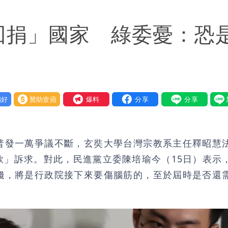
斥小三傳言：你在講三小？
回捐」國家 綠委憂：恐
醫師：「幻謊者」無法治
意「洗腦台灣人兩觀念」
好
贊助壹蘋
我要爆料
普發一萬爭議不斷，玄奘大學台灣宗教系主任釋昭慧
款」訴求。對此，民進黨立委陳培瑜今（15日）表示
錢，將是行政院接下來要傷腦筋的，至於屆時是否還