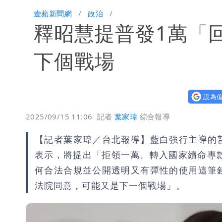
姜厚任自爆「和女友前夫是好友」 駁
壹蘋新聞網
政治
釋昭慧提普發1萬「
姜厚任女友3碩1博都在騙？ 精神科
民間採購BNT源頭 鄭運鵬：有群人故
下個戰場
設為偏
2025/09/15 11:06
記者
葉家瑋
綜合報導
【記者葉家瑋／台北報導】藍白強行主導的
表示，將提出「拒領一萬、轉入國家續命專
何合法合規並公開透明又有彈性的使用這筆
法院同意，可能又是下一個戰場」。