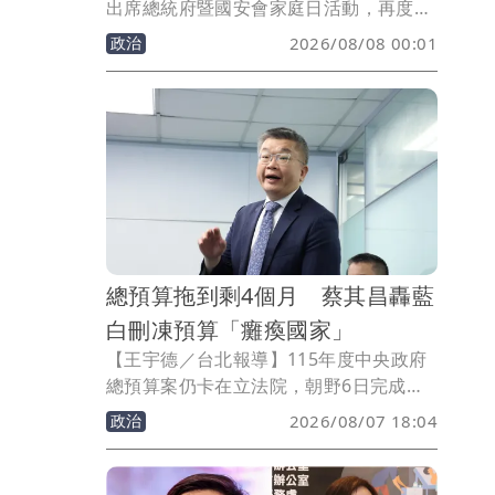
出席總統府暨國安會家庭日活動，再度重
申「0至18歲成長津貼」政策，強調明年
政治
2026/08/08 00:01
起符合資格的18歲以下兒少每月可領
5000元，相關經費已編列入明年度中央政
府總預算。對於立法院三讀通過藍白的
《台灣兒少成長及未來帳戶條例》，行政
院表示，將依憲法採取適當作為，維護行
政院編列預算的憲政權限。
總預算拖到剩4個月 蔡其昌轟藍
白刪凍預算「癱瘓國家」
【王宇德／台北報導】115年度中央政府
總預算案仍卡在立法院，朝野6日完成第
二輪協商後，因多項刪凍預算提案仍無共
政治
2026/08/07 18:04
識，立法院長韓國瑜宣布下週再視情況決
定是否簽署協商結論，或啟動第三輪協
商。民進黨立法院黨團總召蔡其昌批評，