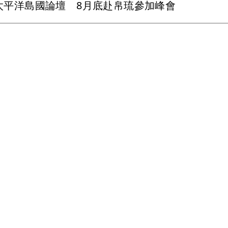
太平洋島國論壇 8月底赴帛琉參加峰會