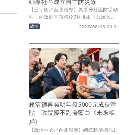
輔導社區成立自主防災隊
【王宇德／台北報導】為提升社區防災韌
性，內政部宣布將於9月推出《公寓大廈
減災防護指引》，俗稱「大橘書」，首批
政治
2026/08/08 00:01
印製10萬本，將優先寄送至全台約7萬個
公寓大廈管委會、管理維護公司及保全業
者，並輔導社區成立自主防災隊，盼在災
害發生時強化居民自助、互助能力，降低
傷亡與財損。
賴清德再喊明年發5000元成長津
貼 政院擬不副署藍白《未來帳
戶》
【政治中心／台北報導】總統賴清德7日