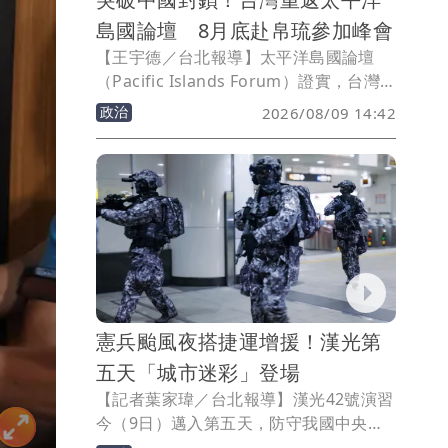
島國論壇 8月底赴帛琉參加峰會
【王宇德／台北報導】太平洋島國論壇
（Pacific Islands Forum）證實，台灣
今年將受邀出席8月底在友邦帛琉舉行的
政治
2026/08/09 14:42
年度領袖峰會，時隔一年重返會場。論壇
秘書長瓦卡更公開肯定台灣是「非常重要
的發展夥伴」，展現台灣在太平洋地區的
外交與發展合作仍獲支持。
憲兵颱風夜搭捷運增援！漢光第
五天「城市迷彩」登場
【記者葉家瑋／台北報導】漢光42號演習
今（9日）邁入第五天，防守我國中央政
府所在地的衛戍中樞憲兵202指揮部，於9