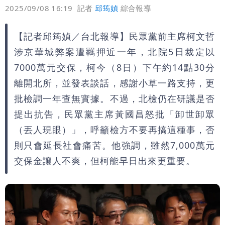
偏好
壹蘋
爆料
2025/09/08 16:19
記者
邱筠媜
綜合報導
【記者邱筠媜／台北報導】民眾黨前主席柯文哲
涉京華城弊案遭羈押近一年，北院5日裁定以
7000萬元交保，柯今（8日）下午約14點30分
離開北所，並發表談話，感謝小草一路支持，更
批檢調一年查無實據。不過，北檢仍在研議是否
提出抗告，民眾黨主席黃國昌怒批「卸世卸眾
（丟人現眼）」，呼籲檢方不要再搞這種事，否
則只會延長社會痛苦。他強調，雖然7,000萬元
交保金讓人不爽，但柯能早日出來更重要。