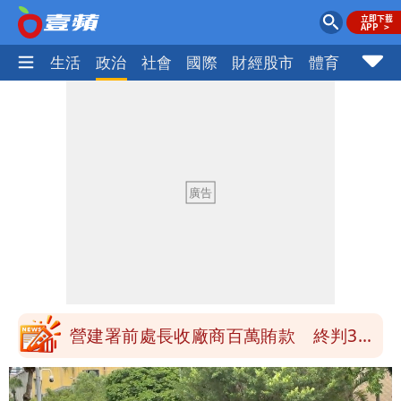
樂時尚
生活
政治
社會
國際
財經股市
體育
壹蘋民
高鐵「半導體列車」開跑！1招可拿優惠
券
慈濟買BNT遭詐10億元 蔡英文：政府
很多謹慎判斷當時未被理解
買BNT疫苗被詐10億元 慈濟3點聲明：
不排除民事訴訟求償
「陳時中怎麼有臉發文」 李明璇：讓詐
團有機會詐騙慈濟的就是民進黨
營建署前處長收廠商百萬賄款 終判3年
8月將入監
高鐵「半導體列車」開跑！1招可拿優惠