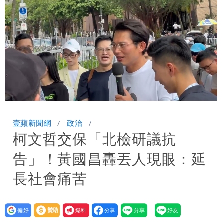
券
慈濟買BNT遭詐10億元 蔡英文：政府
很多謹慎判斷當時未被理解
Loaded
:
Unmute
100.00%
壹蘋新聞網
政治
柯文哲交保「北檢研議抗
告」！黃國昌轟丟人現眼：延
長社會痛苦
設為
贊助
我要