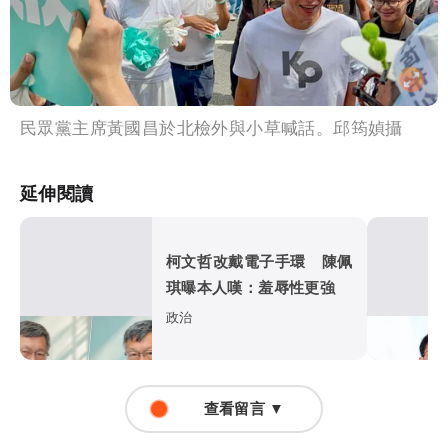
民眾黨主席黃國昌於北檢外與小草喊話。邱筠媜攝
延伸閱讀
柯文哲改戴電子手環 陳佩
琪曝本人嘆：羞辱性更強
政治
查看留言 ▼