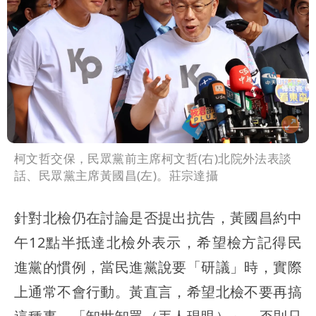
柯文哲交保，民眾黨前主席柯文哲(右)北院外法表談
話、民眾黨主席黃國昌(左)。莊宗達攝
針對北檢仍在討論是否提出抗告，黃國昌約中
午12點半抵達北檢外表示，希望檢方記得民
進黨的慣例，當民進黨說要「研議」時，實際
上通常不會行動。黃直言，希望北檢不要再搞