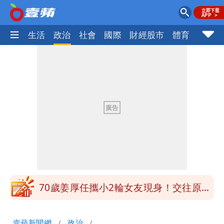
樂時尚
生活
政治
社會
國際
財經股市
體育
壹蘋民
道瓊再創新高！SpaceX「財報失速」蒸
發7兆
UNIQLO涼感衣不涼？ 店員揭「洗標編
號」藏玄機
國家隊戰績曝光！投資報酬率高達81%
台積電一檔狂賺76億
賴清德「總統級嘲諷」嗆爆盧秀燕！8年
總帳一次掀翻
70歲姜厚任攜小2輪女友現身！交往原因
超Man
駐英台北代表處徵助理 薪資99K！工作
壹蘋新聞網
政治