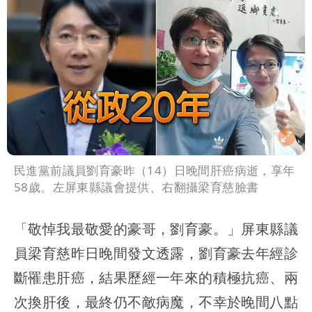
民進黨前議員劉育豪昨（14）日晚間肝癌病逝，享年
58歲。左屏東縣議會提供、右翻攝梁育慈臉書
「敬悼我最敬愛的豪哥，劉育豪。」屏東縣議
員梁育慈昨日晚間發文透露，劉育豪去年經診
斷罹患肝癌，結果歷經一年來的積極抗癌、兩
次換肝後，最終仍不敵病魔，不幸於晚間八點