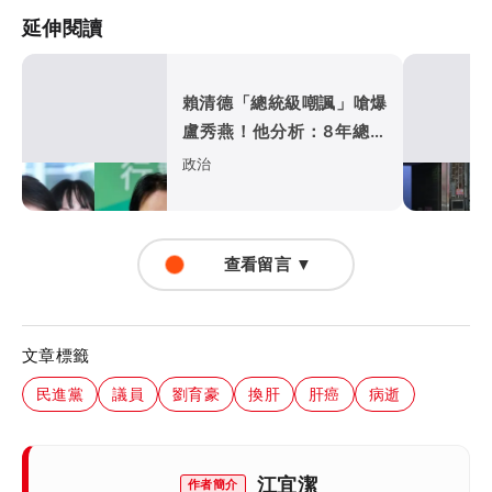
延伸閱讀
賴清德「總統級嘲諷」嗆爆
盧秀燕！他分析：8年總帳
一次掀翻
政治
查看留言 ▼
文章標籤
民進黨
議員
劉育豪
換肝
肝癌
病逝
江宜潔
作者簡介