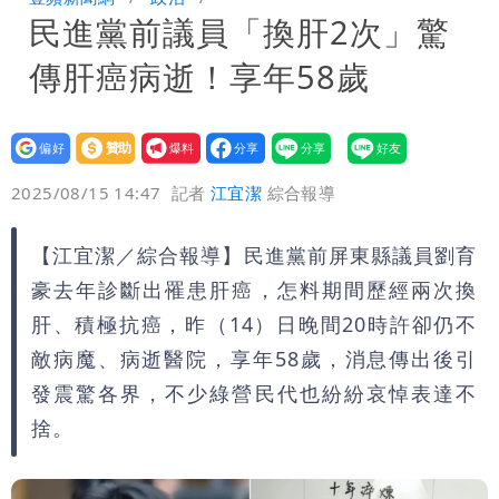
民進黨前議員「換肝2次」驚
內容讓人看傻
白海豚明恐海警！全台大雨3天「這區下
傳肝癌病逝！享年58歲
到紫爆」
伊朗撂話美盟友：快勸川普停手！否則報
復
父親節泡湯了！白海豚海警機率飆
設為
贊助
我要
偏好
壹蘋
爆料
2025/08/15 14:47
記者
江宜潔
綜合報導
85％ 這3天恐豪雨
道瓊再創新高！SpaceX「財報失速」蒸
發7兆
UNIQLO涼感衣不涼？ 店員揭「洗標編
【江宜潔／綜合報導】民進黨前屏東縣議員劉育
豪去年診斷出罹患肝癌，怎料期間歷經兩次換
號」藏玄機
肝、積極抗癌，昨（14）日晚間20時許卻仍不
敵病魔、病逝醫院，享年58歲，消息傳出後引
發震驚各界，不少綠營民代也紛紛哀悼表達不
捨。