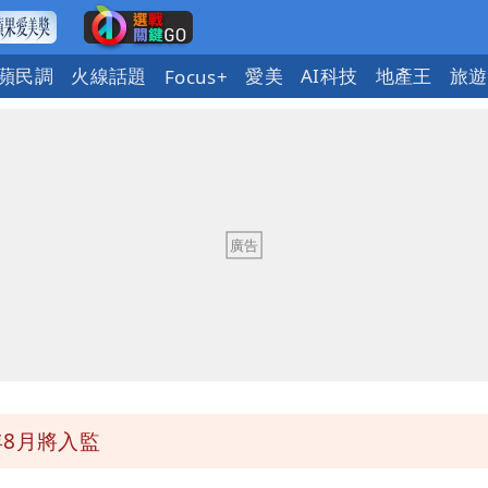
蘋民調
火線話題
愛美
AI科技
地產王
旅遊
Focus+
惠券
府很多謹慎判斷當時未被理解
明：不排除民事訴訟求償
詐團有機會詐騙慈濟的就是民進黨
8月將入監