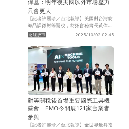
系。
偉基：明年後美國以外市場壓力
只會更大
【記者許麗珍／台北報導】美國對台灣紡
織品課徵對等關稅，紡拓會秘書長黃偉基
指出，這對業界造成重大衝擊，中國大陸
財經股市
2025/10/02 02:45
的紡織品競爭於全球無所不在，美國官方
則已表明，美方期待的是高科技、高附加
價值產業赴美投資，並不尋求紡織品傳
產，由此可見亞洲仍會是台灣紡織業者主
力佈局地區，即使未來美國期中選舉政黨
版圖生變，或國際貿易法院對川普對等關
稅裁定違憲，美方立場也可能不會動搖，
他呼籲產業不可掉以輕心，估計2026年後
台灣紡織業在美國以外市場的壓力只會更
對等關稅後首場重要國際工具機
大。
盛會 EMO今開展121家台業者
參與
【記者許麗珍／台北報導】全世界最具指