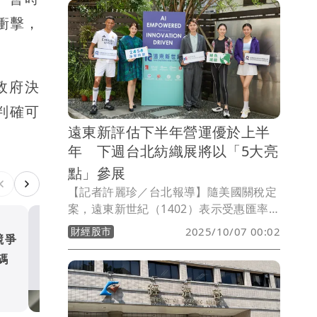
衝擊，
政府決
判確可
遠東新評估下半年營運優於上半
年 下週台北紡織展將以「5大亮
點」參展
【記者許麗珍／台北報導】隨美國關稅定
案，遠東新世紀（1402）表示受惠匯率與
關稅趨於穩定、客戶訂單分配機制明朗
財經股市
2025/10/07 00:02
競爭
台灣利多！川普傳延後開徵
化，整體市場狀況已逐步回穩，評估下半
碼
年營運將優於上半年，關稅成本分擔部
體關稅 原因曝光
分，品牌商已與供應鏈共同承擔，成衣廠
國際
負擔約6%、遠東新分擔2%，其餘約15%
由品牌商自行吸收或轉嫁消費端。對於下