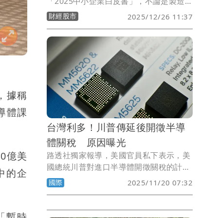
「2025中小企業白皮書」，不論是製造業
或服務業，前三項痛點分別是租稅減免優
財經股市
2025/12/26 11:37
惠或延繳付、金融支持、提供節能設備汰
換補助。中小及創新企業署推三大面向助
力企業營運競爭力，尤其為員工加薪者可
享額外融資加碼。
，據稱
導體課
台灣利多！川普傳延後開徵半導
體關稅 原因曝光
0億美
路透社獨家報導，美國官員私下表示，美
國總統川普對進口半導體開徵關稅的計畫
中的企
可能不會立即實施。
國際
2025/11/20 07:32
「暫時