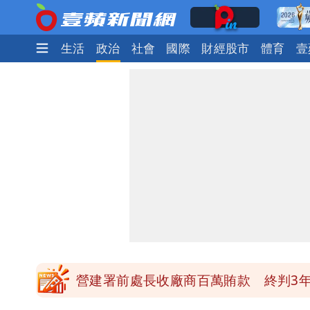
娛樂時尚
生活
政治
社會
國際
財經股市
體育
壹
高鐵「半導體列車」開跑！1招可拿優
慈濟買BNT遭詐10億元 蔡英文：政
買BNT疫苗被詐10億元 慈濟3點聲
「陳時中怎麼有臉發文」 李明璇：讓
營建署前處長收廠商百萬賄款 終判3年