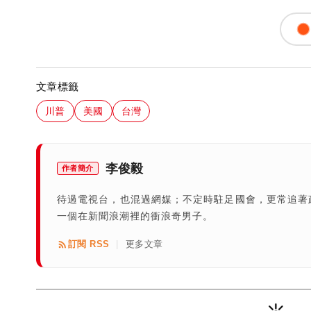
文章標籤
川普
美國
台灣
李俊毅
作者簡介
待過電視台，也混過網媒；不定時駐足國會，更常追著
一個在新聞浪潮裡的衝浪奇男子。
訂閱 RSS
更多文章
|