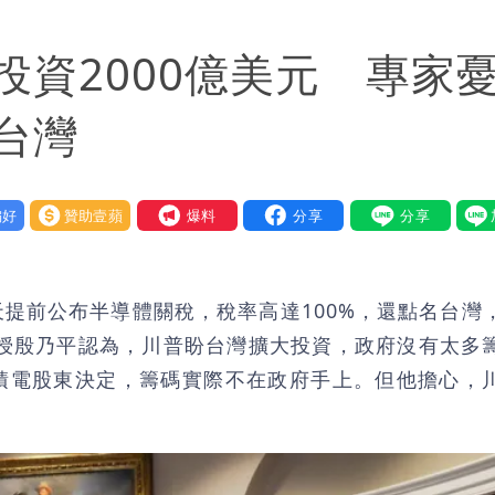
惠券
資2000億美元 專家
府很多謹慎判斷當時未被理解
台灣
好
贊助壹蘋
我要爆料
提前公布半導體關稅，稅率高達100%，還點名台灣
教授殷乃平認為，川普盼台灣擴大投資，政府沒有太多
積電股東決定，籌碼實際不在政府手上。但他擔心，
。