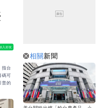
憂
相關
新聞
，指台
籌碼可
川普的
美台關稅出爐「輸台農產品、小