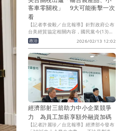
客車零關稅」 9大可能衝擊一次
看
【記者李俊毅／台北報導】針對政府公布
台美經貿協定相關內容，國民黨今(13)日
表示，這次協定表面上談的是關稅，但實
政治
2026/02/13 12:02
際上牽動的是攸關食安民生以及勞工權益
的問題。國民黨將會在國會啟動嚴格的監
督機制，嚴格把關相關法規與執行細節，
確保國人餐桌安全與孩子校園飲食健康不
被犧牲，堅決保障受台美貿易協定衝擊重
創而失業的勞工權益。
經濟部射三箭助力中小企業競爭
力 為員工加薪享額外融資加碼
【記者許麗珍／台北報導】經濟部今發布