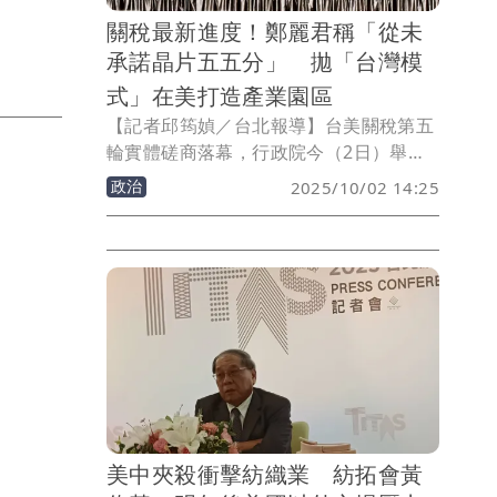
關稅最新進度！鄭麗君稱「從未
承諾晶片五五分」 拋「台灣模
式」在美打造產業園區
【記者邱筠媜／台北報導】台美關稅第五
輪實體磋商落幕，行政院今（2日）舉行
「台美第五輪實體磋商進度說明記者
政治
2025/10/02 14:25
會」，行政院副院長鄭麗君表示，我方從
未承諾晶片「五五分」，未來也不會答應
此條件。本輪談判聚焦調降關稅20%、不
疊加原稅率、台美供應鏈合作，以及爭取
232條款優惠。鄭麗君指出，美方目標是
提升本土芯片製造能力，但我方可在維持
臺灣半導體生態系的前提下，協助企業擴
大在美投資，提出具特色的「台灣模
式」，希望以企業自主規劃、政府金融支
持與產業聚落經驗，協助國內高科技產業
拓展美國布局，同時鞏固台灣半導體生態
美中夾殺衝擊紡織業 紡拓會黃