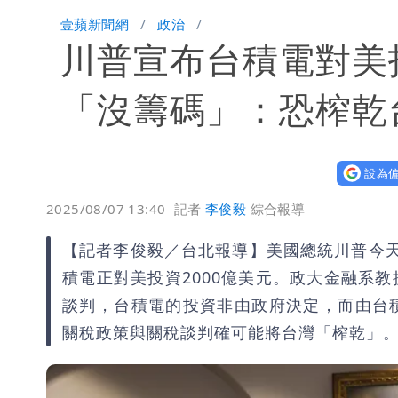
高鐵「半導體列車」開跑！1招可拿優
壹蘋新聞網
政治
川普宣布台積電對美投
慈濟買BNT遭詐10億元 蔡英文：政
「沒籌碼」：恐榨乾
設為偏
2025/08/07 13:40
記者
李俊毅
綜合報導
【記者李俊毅／台北報導】美國總統川普今天
積電正對美投資2000億美元。政大金融系
談判，台積電的投資非由政府決定，而由台
關稅政策與關稅談判確可能將台灣「榨乾」