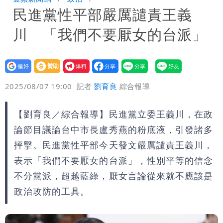
民進黨性平部嚴厲譴責王義
公布收入比拍戲賺更多
北市沒放颱風假挨轟 楊植斗：綠委竟不
川 「我們不要厭女的台派」
知道颱風假要有依據
設為
贊助
我要
偏好
壹蘋
爆料
2025/08/07 19:00
記者
劉育良
綜合報導
【劉育良／綜合報導】民進黨立委王義川，在政
論節目議論台中市長盧秀燕的粉底液，引發諸多
抨擊。民進黨性平部今天發文嚴厲譴責王義川，
表示「我們不要厭女的台派」，性別平等的信念
不分黨派，超越藍綠，厭女言論從來就不應該是
政治攻防的工具。