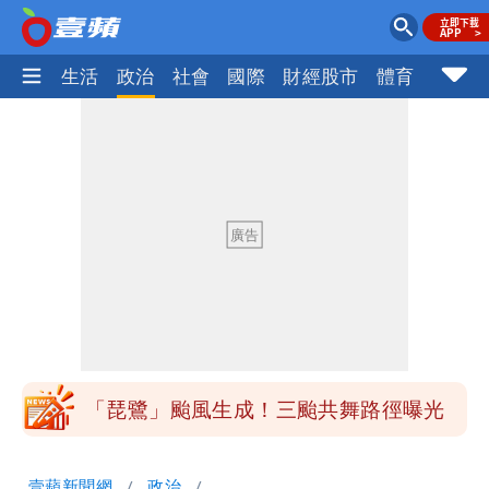
樂時尚
生活
政治
社會
國際
財經股市
體育
壹蘋民
揮別9年演藝圈 女演員當「全職運將」
公布收入比拍戲賺更多
北市沒放颱風假挨轟 楊植斗：綠委竟不
知道颱風假要有依據
白海豚不放假「跟巴威差別在這裡」 蔣
萬安：這很清楚標準一致
館長打3劑高端疫苗諷刺「生理食鹽
水」 王浩宇揚言告發
「琵鷺」颱風生成！三颱共舞路徑曝光
揮別9年演藝圈 女演員當「全職運將」
壹蘋新聞網
政治