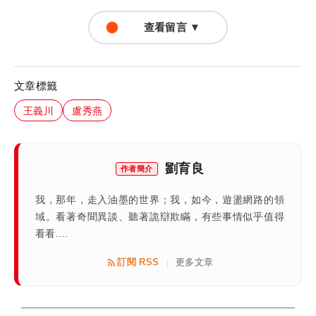
查看留言 ▼
文章標籤
王義川
盧秀燕
劉育良
作者簡介
我，那年，走入油墨的世界；我，如今，遊盪網路的領
域。看著奇聞異談、聽著詭辯欺瞞，有些事情似乎值得
看看....
訂閱 RSS
更多文章
|