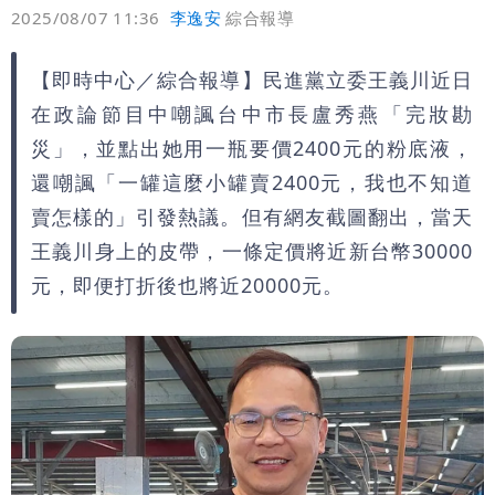
偏好
壹蘋
爆料
2025/08/07 11:36
李逸安
綜合報導
【即時中心／綜合報導】民進黨立委王義川近日
在政論節目中嘲諷台中市長盧秀燕「完妝勘
災」，並點出她用一瓶要價2400元的粉底液，
還嘲諷「一罐這麼小罐賣2400元，我也不知道
賣怎樣的」引發熱議。但有網友截圖翻出，當天
王義川身上的皮帶，一條定價將近新台幣30000
元，即便打折後也將近20000元。