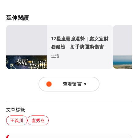
延伸閱讀
12星座最強運勢｜處女宜財
務健檢 射手防運動傷害
巨蟹職場入佳境
生活
查看留言 ▼
文章標籤
王義川
盧秀燕