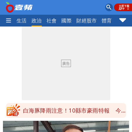
樂時尚
生活
政治
社會
國際
財經股市
體育
壹蘋民
白海豚降雨注意！10縣市豪雨特報 今
晚至明下午受影響
颱風假來了！連江縣宣布明天停班課 海
空交通全數停航
穿中國貨內褲逛街「整件掉出裙底」
OL哀號：在同事眼前顏面盡失
「我是台灣人」胸章竟是中國製
Cheap：愛台灣只是發財的口號
白海豚降雨注意！10縣市豪雨特報 今
晚至明下午受影響
颱風假來了！連江縣宣布明天停班課 海