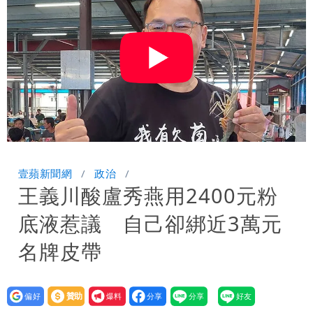
空交通全數停航
壹蘋新聞網
政治
王義川酸盧秀燕用2400元粉
底液惹議 自己卻綁近3萬元
名牌皮帶
設為
贊助
我要